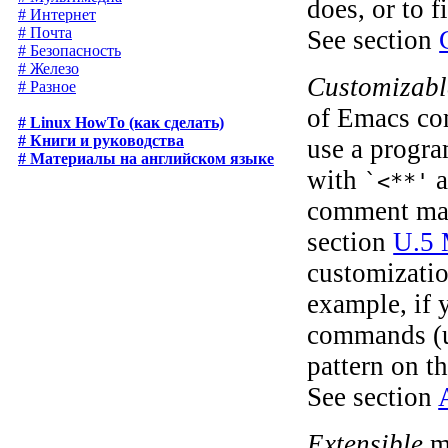
does, or to f
# Интернет
# Почта
See section
# Безопасность
# Железо
Customizabl
# Разное
of Emacs com
# Linux HowTo (как сделать)
# Книги и руководства
use a progr
# Материалы на английском языке
with
a
`<**'
comment man
section
U.5 
customizatio
example, if 
commands (up
pattern on t
See section
Extensible
me