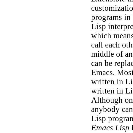
customizati
programs in 
Lisp interpr
which means 
call each ot
middle of an
can be repla
Emacs. Most
written in L
written in Li
Although on
anybody can 
Lisp progr
Emacs Lisp
b