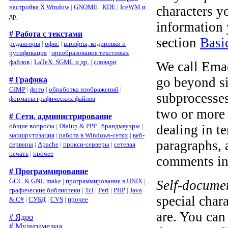
настройка X Window
|
GNOME
|
KDE
|
IceWM и
characters y
др.
information 
# Работа с текстами
section
Basi
редакторы
|
офис
|
шрифты, кодировки и
русификация
|
преобразования текстовых
файлов
|
LaTeX, SGML и др.
|
словари
We call Emac
go beyond si
# Графика
GIMP
|
фото
|
обработка изображений
|
subprocesses
форматы графических файлов
two or more 
# Сети, администрирование
dealing in te
общие вопросы
|
Dialup & PPP
|
брандмауэры
|
маршрутизация
|
работа в Windows-сетях
|
веб-
paragraphs, 
серверы
|
Apache
|
прокси-серверы
|
сетевая
печать
|
прочее
comments in
# Программирование
GCC & GNU make
|
программирование в UNIX
|
Self-docume
графические библиотеки
|
Tcl
|
Perl
|
PHP
|
Java
special char
& C#
|
СУБД
|
CVS
|
прочее
are. You can
# Ядро
# Мультимедиа