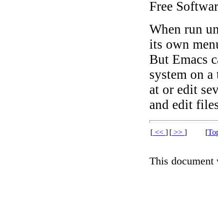
Free Softwa
When run un
its own men
But Emacs c
system on a 
at or edit se
and edit fil
[
<<
]
[
>>
]
[
To
This document 