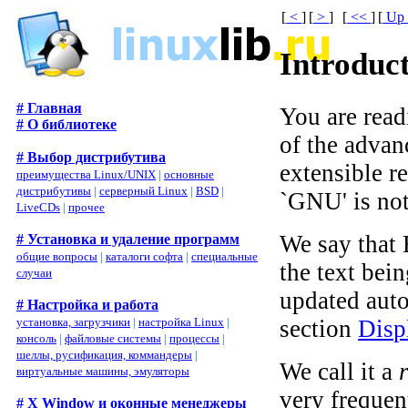
[
<
]
[
>
]
[
<<
]
[
U
Introduc
# Главная
You are rea
# О библиотеке
of the advan
# Выбор дистрибутива
extensible r
преимущества Linux/UNIX
|
основные
дистрибутивы
|
серверный Linux
|
BSD
|
`GNU' is not 
LiveCDs
|
прочее
We say that
# Установка и удаление программ
общие вопросы
|
каталоги софта
|
специальные
the text bein
случаи
updated aut
# Настройка и работа
section
Disp
установка, загрузчики
|
настройка Linux
|
консоль
|
файловые системы
|
процессы
|
шеллы, русификация, коммандеры
|
We call it a
виртуальные машины, эмуляторы
very frequent
# X Window и оконные менеджеры