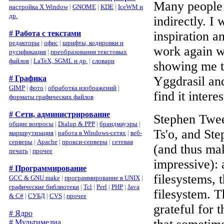
Many people 
настройка X Window
|
GNOME
|
KDE
|
IceWM и
др.
indirectly. I
inspiration 
# Работа с текстами
редакторы
|
офис
|
шрифты, кодировки и
work again w
русификация
|
преобразования текстовых
файлов
|
LaTeX, SGML и др.
|
словари
showing me t
Yggdrasil an
# Графика
GIMP
|
фото
|
обработка изображений
|
find it intere
форматы графических файлов
# Сети, администрирование
Stephen Twee
общие вопросы
|
Dialup & PPP
|
брандмауэры
|
Ts'o, and St
маршрутизация
|
работа в Windows-сетях
|
веб-
серверы
|
Apache
|
прокси-серверы
|
сетевая
(and thus ma
печать
|
прочее
impressive):
# Программирование
filesystems, 
GCC & GNU make
|
программирование в UNIX
|
графические библиотеки
|
Tcl
|
Perl
|
PHP
|
Java
filesystem. T
& C#
|
СУБД
|
CVS
|
прочее
grateful for t
# Ядро
# Мультимедиа