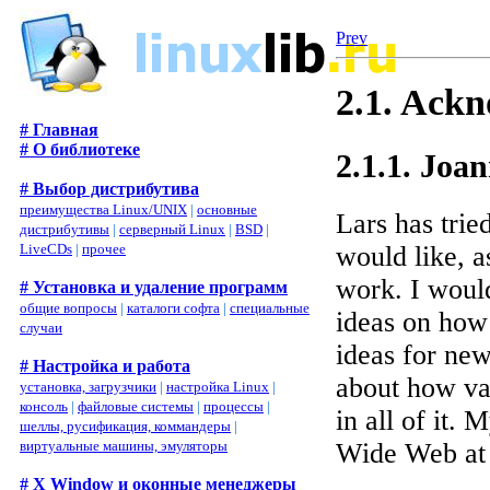
Prev
2.1. Ack
# Главная
# О библиотеке
2.1.1. Joa
# Выбор дистрибутива
преимущества Linux/UNIX
|
основные
Lars has trie
дистрибутивы
|
серверный Linux
|
BSD
|
would like, a
LiveCDs
|
прочее
work. I would
# Установка и удаление программ
общие вопросы
|
каталоги софта
|
специальные
ideas on how 
случаи
ideas for new
# Настройка и работа
about how va
установка, загрузчики
|
настройка Linux
|
консоль
|
файловые системы
|
процессы
|
in all of it.
шеллы, русификация, коммандеры
|
Wide Web a
виртуальные машины, эмуляторы
# X Window и оконные менеджеры