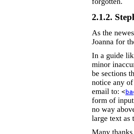
forgotten.
2.1.2. Ste
As the newest
Joanna for th
In a guide lik
minor inaccur
be sections t
notice any of
email to:
<
ba
form of input 
no way above
large text as t
Many thanks 