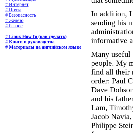
that sometime
# Интернет
# Почта
In addition, 
# Безопасность
# Железо
sending his 
# Разное
administratio
# Linux HowTo (как сделать)
informative a
# Книги и руководства
# Материалы на английском языке
Many useful 
people. My mi
find all thei
order: Paul C
Dave Dobson,
and his fathe
Lam, Timothy
Jacob Navia,
Philippe Stei