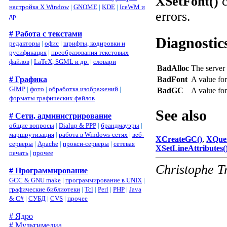
XSetFont()
c
настройка X Window
|
GNOME
|
KDE
|
IceWM и
errors.
др.
# Работа с текстами
Diagnostic
редакторы
|
офис
|
шрифты, кодировки и
русификация
|
преобразования текстовых
файлов
|
LaTeX, SGML и др.
|
словари
BadAlloc
The server 
# Графика
BadFont
A value for
GIMP
|
фото
|
обработка изображений
|
BadGC
A value fo
форматы графических файлов
See also
# Сети, администрирование
общие вопросы
|
Dialup & PPP
|
брандмауэры
|
маршрутизация
|
работа в Windows-сетях
|
веб-
XCreateGC()
,
XQuer
серверы
|
Apache
|
прокси-серверы
|
сетевая
XSetLineAttributes(
печать
|
прочее
Christophe T
# Программирование
GCC & GNU make
|
программирование в UNIX
|
графические библиотеки
|
Tcl
|
Perl
|
PHP
|
Java
& C#
|
СУБД
|
CVS
|
прочее
# Ядро
# Мультимедиа