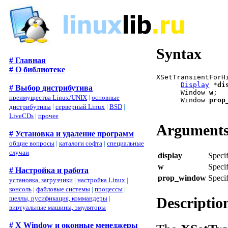
Syntax
# Главная
# О библиотеке
XSetTransientForH
Display
 *
di
# Выбор дистрибутива
      Window 
w
;

преимущества Linux/UNIX
|
основные
      Window 
prop
дистрибутивы
|
серверный Linux
|
BSD
|
LiveCDs
|
прочее
Argument
# Установка и удаление программ
общие вопросы
|
каталоги софта
|
специальные
случаи
display
Specif
w
Speci
# Настройка и работа
prop_window
Speci
установка, загрузчики
|
настройка Linux
|
консоль
|
файловые системы
|
процессы
|
Descriptio
шеллы, русификация, коммандеры
|
виртуальные машины, эмуляторы
# X Window и оконные менеджеры