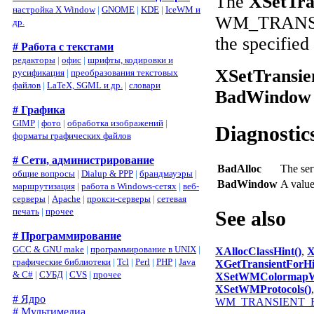
The
XSetTra
настройка X Window
|
GNOME
|
KDE
|
IceWM и
WM_TRANSIEN
др.
the specifie
# Работа с текстами
редакторы
|
офис
|
шрифты, кодировки и
XSetTransie
русификация
|
преобразования текстовых
файлов
|
LaTeX, SGML и др.
|
словари
BadWindow
# Графика
GIMP
|
фото
|
обработка изображений
|
Diagnostic
форматы графических файлов
# Сети, администрирование
BadAlloc
The ser
общие вопросы
|
Dialup & PPP
|
брандмауэры
|
BadWindow
A valu
маршрутизация
|
работа в Windows-сетях
|
веб-
серверы
|
Apache
|
прокси-серверы
|
сетевая
печать
|
прочее
See also
# Программирование
GCC & GNU make
|
программирование в UNIX
|
XAllocClassHint()
,
X
графические библиотеки
|
Tcl
|
Perl
|
PHP
|
Java
XGetTransientForHi
& C#
|
СУБД
|
CVS
|
прочее
XSetWMColormapW
XSetWMProtocols()
# Ядро
WM_TRANSIENT_FO
# Мультимедиа