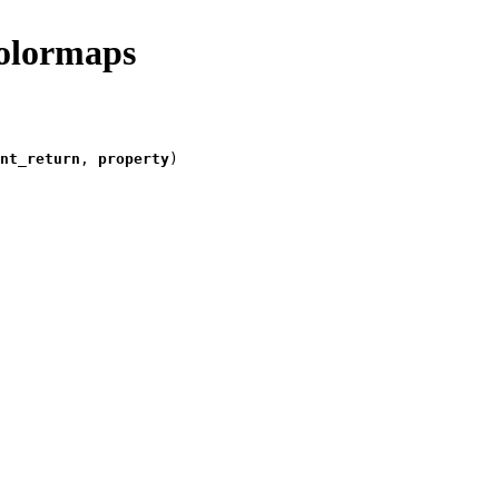
lormaps
unt_return
, 
property
)
