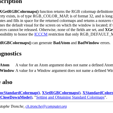
scription
XGetRGBColormaps()
function returns the RGB colormap definitions
erty exists, is of type RGB_COLOR_MAP, is of format 32, and is long 
ates and fills in space for the returned colormaps and returns a nonzero st
es the default visual for the screen on which the window is located; if t
rces cannot be released. Otherwise, none of the fields are set, and
XGe
nsibility to honor the
ICCCM
restriction that only RGB_DEFAULT_MAP
tRGBColormaps()
can generate
BadAtom
and
BadWindow
errors.
agnostics
Atom
A value for an Atom argument does not name a defined Atom
dWindow
A value for a Window argument does not name a defined Wi
 also
locStandardColormap()
,
XSetRGBColormaps()
,
XStandardColor
tCloseDownMode()
, "
Setting and Obtaining Standard Colormaps
".
stophe Tronche
,
ch.tronche@computer.org