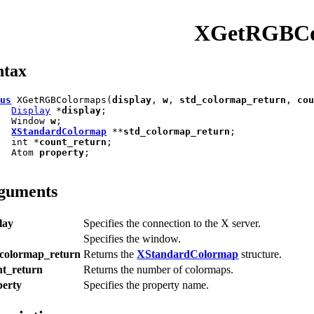
XGetRGBCo
ntax
tus
 XGetRGBColormaps(
display
, 
w
, 
std_colormap_return
, 
co
Display
 *
display
;

   Window 
w
;

XStandardColormap
 **
std_colormap_return
;

   int *
count_return
;

   Atom 
property
;

guments
lay
Specifies the connection to the X server.
Specifies the window.
_colormap_return
Returns the
XStandardColormap
structure.
nt_return
Returns the number of colormaps.
perty
Specifies the property name.