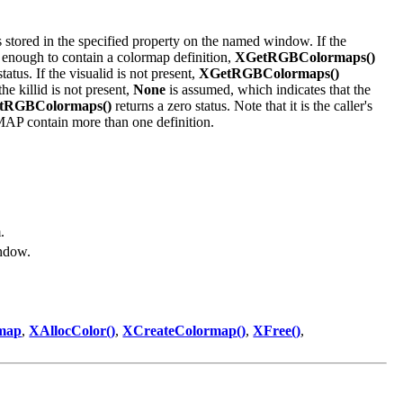
 stored in the specified property on the named window. If the
enough to contain a colormap definition,
XGetRGBColormaps()
atus. If the visualid is not present,
XGetRGBColormaps()
he killid is not present,
None
is assumed, which indicates that the
tRGBColormaps()
returns a zero status. Note that it is the caller's
 contain more than one definition.
.
ndow.
map
,
XAllocColor()
,
XCreateColormap()
,
XFree()
,