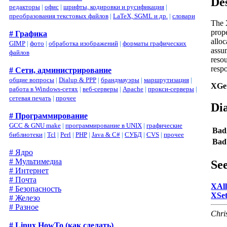
De
редакторы
|
офис
|
шрифты, кодировки и русификация
|
преобразования текстовых файлов
|
LaTeX, SGML и др.
|
словари
The
prop
# Графика
alloc
GIMP
|
фото
|
обработка изображений
|
форматы графических
assum
файлов
resou
respo
# Сети, администрирование
общие вопросы
|
Dialup & PPP
|
брандмауэры
|
маршрутизация
|
XGe
работа в Windows-сетях
|
веб-серверы
|
Apache
|
прокси-серверы
|
сетевая печать
|
прочее
Di
# Программирование
GCC & GNU make
|
программирование в UNIX
|
графические
Bad
библиотеки
|
Tcl
|
Perl
|
PHP
|
Java & C#
|
СУБД
|
CVS
|
прочее
Ba
# Ядро
# Мультимедиа
See
# Интернет
# Почта
XAl
# Безопасность
XSe
# Железо
# Разное
Chri
# Linux HowTo (как сделать)