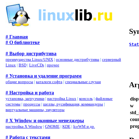
Sy
# Главная
# О библиотеке
Sta
# Выбор дистрибутива
   
преимущества Linux/UNIX
|
основные дистрибутивы
|
серверный
   
Linux
|
BSD
|
LiveCDs
|
прочее
   
# Установка и удаление программ
общие вопросы
|
каталоги софта
|
специальные случаи
Ar
# Настройка и работа
disp
установка, загрузчики
|
настройка Linux
|
консоль
|
файловые
системы
|
процессы
|
шеллы, русификация, коммандеры
|
w
виртуальные машины, эмуляторы
std
cou
# X Window и оконные менеджеры
pro
настройка X Window
|
GNOME
|
KDE
|
IceWM и др.
# Работа с текстами