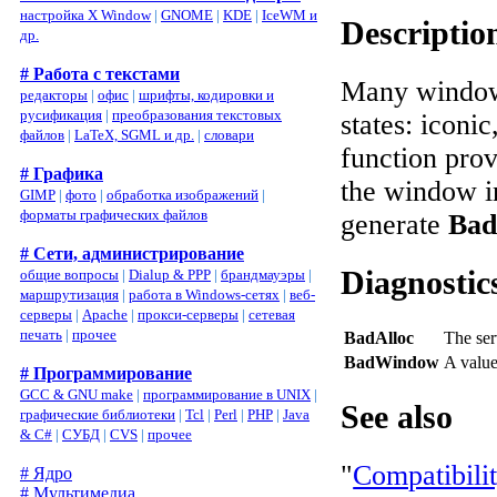
настройка X Window
|
GNOME
|
KDE
|
IceWM и
Descriptio
др.
# Работа с текстами
Many window 
редакторы
|
офис
|
шрифты, кодировки и
русификация
|
преобразования текстовых
states: icon
файлов
|
LaTeX, SGML и др.
|
словари
function pro
# Графика
the window i
GIMP
|
фото
|
обработка изображений
|
форматы графических файлов
generate
Bad
# Сети, администрирование
Diagnostic
общие вопросы
|
Dialup & PPP
|
брандмауэры
|
маршрутизация
|
работа в Windows-сетях
|
веб-
серверы
|
Apache
|
прокси-серверы
|
сетевая
печать
|
прочее
BadAlloc
The ser
BadWindow
A valu
# Программирование
GCC & GNU make
|
программирование в UNIX
|
See also
графические библиотеки
|
Tcl
|
Perl
|
PHP
|
Java
& C#
|
СУБД
|
CVS
|
прочее
"
Compatibili
# Ядро
# Мультимедиа