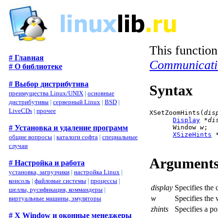
This function
# Главная
Communicati
# О библиотеке
# Выбор дистрибутива
Syntax
преимущества Linux/UNIX
|
основные
дистрибутивы
|
серверный Linux
|
BSD
|
LiveCDs
|
прочее
XSetZoomHints(
dis
Display
 *
di
      Window 
w
;

# Установка и удаление программ
XSizeHints
 
общие вопросы
|
каталоги софта
|
специальные
случаи
Argument
# Настройка и работа
установка, загрузчики
|
настройка Linux
|
консоль
|
файловые системы
|
процессы
|
display
Specifies the 
шеллы, русификация, коммандеры
|
w
Specifies the
виртуальные машины, эмуляторы
zhints
Specifies a po
# X Window и оконные менеджеры