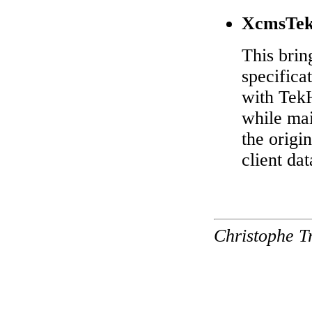
XcmsTe
This brin
specifica
with TekH
while mai
the origin
client dat
Christophe T