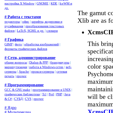
настройка X Window
|
GNOME
|
KDE
|
IceWM и
др.
The gamut co
# Работа с текстами
Xlib are as f
редакторы
|
офис
|
шрифты, кодировки и
русификация
|
преобразования текстовых
XcmsCI
файлов
|
LaTeX, SGML и др.
|
словари
# Графика
This brin
GIMP
|
фото
|
обработка изображений
|
форматы графических файлов
specifica
increasin
# Сети, администрирование
общие вопросы
|
Dialup & PPP
|
брандмауэры
|
color spac
маршрутизация
|
работа в Windows-сетях
|
веб-
серверы
|
Apache
|
прокси-серверы
|
сетевая
Psychomet
печать
|
прочее
maximum 
# Программирование
maintaini
GCC & GNU make
|
программирование в UNIX
|
графические библиотеки
|
Tcl
|
Perl
|
PHP
|
Java
will be c
& C#
|
СУБД
|
CVS
|
прочее
maximum 
# Ядро
XcmsCI
# Мультимедиа