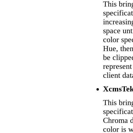
This brin
specifica
increasin
space unt
color spe
Hue, then
be clippe
represen
client dat
XcmsTe
This brin
specifica
Chroma d
color is 