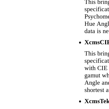
This brin
specifica
Psychome
Hue Angle
data is n
XcmsCIE
This brin
specifica
with CIE 
gamut whi
Angle and
shortest a
XcmsTe