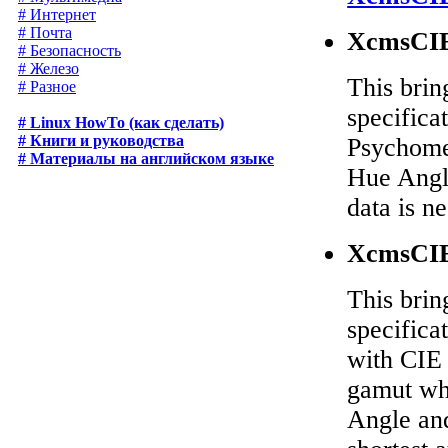
# Интернет
# Почта
XcmsCIE
# Безопасность
# Железо
This brin
# Разное
specifica
# Linux HowTo (как сделать)
# Книги и руководства
Psychome
# Материалы на английском языке
Hue Angle
data is n
XcmsCIE
This brin
specifica
with CIE 
gamut whi
Angle and