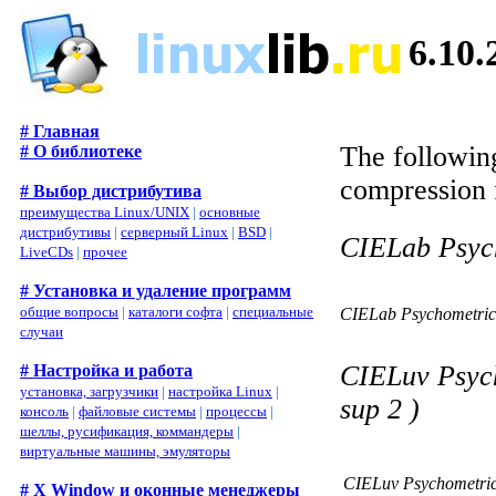
6.10
# Главная
The following
# О библиотеке
compression 
# Выбор дистрибутива
преимущества Linux/UNIX
|
основные
дистрибутивы
|
серверный Linux
|
BSD
|
CIELab Psyc
LiveCDs
|
прочее
# Установка и удаление программ
общие вопросы
|
каталоги софта
|
специальные
CIELab Psychometric
случаи
CIELuv Psych
# Настройка и работа
установка, загрузчики
|
настройка Linux
|
sup 2 )
консоль
|
файловые системы
|
процессы
|
шеллы, русификация, коммандеры
|
виртуальные машины, эмуляторы
CIELuv Psychometric
# X Window и оконные менеджеры