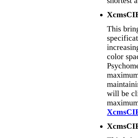
shortest a
XcmsCI
This brin
specifica
increasin
color spac
Psychomet
maximum 
maintaini
will be c
maximum 
XcmsCI
XcmsCIE