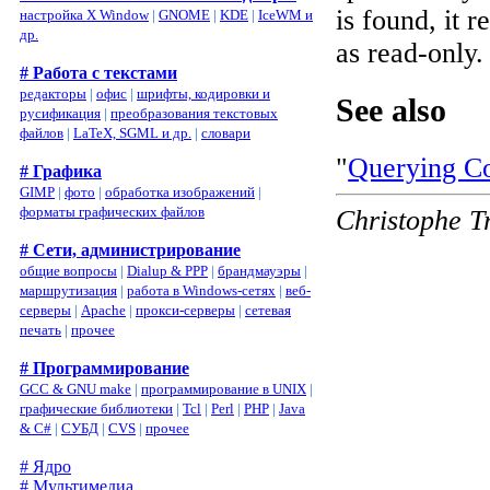
is found, it 
настройка X Window
|
GNOME
|
KDE
|
IceWM и
др.
as read-only.
# Работа с текстами
редакторы
|
офис
|
шрифты, кодировки и
See also
русификация
|
преобразования текстовых
файлов
|
LaTeX, SGML и др.
|
словари
"
Querying Co
# Графика
GIMP
|
фото
|
обработка изображений
|
форматы графических файлов
Christophe T
# Сети, администрирование
общие вопросы
|
Dialup & PPP
|
брандмауэры
|
маршрутизация
|
работа в Windows-сетях
|
веб-
серверы
|
Apache
|
прокси-серверы
|
сетевая
печать
|
прочее
# Программирование
GCC & GNU make
|
программирование в UNIX
|
графические библиотеки
|
Tcl
|
Perl
|
PHP
|
Java
& C#
|
СУБД
|
CVS
|
прочее
# Ядро
# Мультимедиа