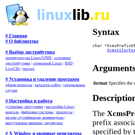
Syntax
# Главная
# О библиотеке
char *XcmsPrefixO
XcmsColorFo
# Выбор дистрибутива
преимущества Linux/UNIX
|
основные
дистрибутивы
|
серверный Linux
|
BSD
|
Argument
LiveCDs
|
прочее
# Установка и удаление программ
format
Specifies the 
общие вопросы
|
каталоги софта
|
специальные
случаи
Descriptio
# Настройка и работа
установка, загрузчики
|
настройка Linux
|
The
XcmsPre
консоль
|
файловые системы
|
процессы
|
шеллы, русификация, коммандеры
|
prefix associ
виртуальные машины, эмуляторы
specified by 
# X Window и оконные менеджеры