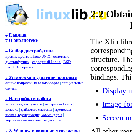
2.2 Obtai
# Главная
The Xlib lib
# О библиотеке
corresponding
# Выбор дистрибутива
преимущества Linux/UNIX
|
основные
structure. T
дистрибутивы
|
серверный Linux
|
BSD
|
corresponding
LiveCDs
|
прочее
bindings. Thi
# Установка и удаление программ
общие вопросы
|
каталоги софта
|
специальные
случаи
Display 
# Настройка и работа
Image fo
установка, загрузчики
|
настройка Linux
|
консоль
|
файловые системы
|
процессы
|
шеллы, русификация, коммандеры
|
Screen m
виртуальные машины, эмуляторы
All other me
# X Window и оконные менеджеры