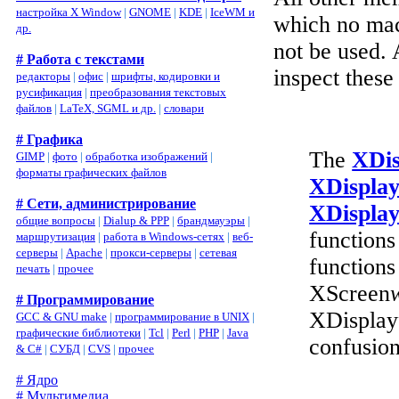
настройка X Window
|
GNOME
|
KDE
|
IceWM и
which no macr
др.
not be used. 
# Работа с текстами
inspect thes
редакторы
|
офис
|
шрифты, кодировки и
русификация
|
преобразования текстовых
файлов
|
LaTeX, SGML и др.
|
словари
# Графика
The
XDis
GIMP
|
фото
|
обработка изображений
|
форматы графических файлов
XDisplay
# Сети, администрирование
XDispla
общие вопросы
|
Dialup & PPP
|
брандмауэры
|
functions
маршрутизация
|
работа в Windows-сетях
|
веб-
серверы
|
Apache
|
прокси-серверы
|
сетевая
functions
печать
|
прочее
XScreen
# Программирование
XDisplay
GCC & GNU make
|
программирование в UNIX
|
графические библиотеки
|
Tcl
|
Perl
|
PHP
|
Java
confusion
& C#
|
СУБД
|
CVS
|
прочее
# Ядро
# Мультимедиа