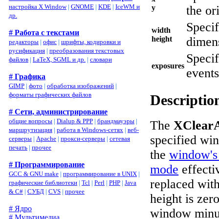
настройка X Window
|
GNOME
|
KDE
|
IceWM и
y
the or
др.
Specif
width
# Работа с текстами
height
dimens
редакторы
|
офис
|
шрифты, кодировки и
русификация
|
преобразования текстовых
Specif
файлов
|
LaTeX, SGML и др.
|
словари
exposures
events
# Графика
GIMP
|
фото
|
обработка изображений
|
форматы графических файлов
Descriptio
# Сети, администрирование
общие вопросы
|
Dialup & PPP
|
брандмауэры
|
The
XClearA
маршрутизация
|
работа в Windows-сетях
|
веб-
specified wi
серверы
|
Apache
|
прокси-серверы
|
сетевая
печать
|
прочее
the
window's
# Программирование
mode
effecti
GCC & GNU make
|
программирование в UNIX
|
replaced with
графические библиотеки
|
Tcl
|
Perl
|
PHP
|
Java
& C#
|
СУБД
|
CVS
|
прочее
height is zero
# Ядро
window minus
# Мультимедиа