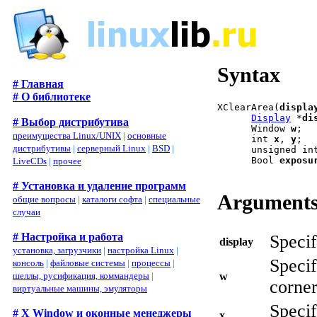
Syntax
# Главная
# О библиотеке
XClearArea(
displa
Display
 *
di
# Выбор дистрибутива
      Window 
w
;

преимущества Linux/UNIX
|
основные
      int 
x
, 
y
;

дистрибутивы
|
серверный Linux
|
BSD
|
      unsigned in
      Bool 
exposu
LiveCDs
|
прочее
# Установка и удаление программ
Argument
общие вопросы
|
каталоги софта
|
специальные
случаи
# Настройка и работа
Specif
display
установка, загрузчики
|
настройка Linux
|
Specif
консоль
|
файловые системы
|
процессы
|
w
шеллы, русификация, коммандеры
|
corner
виртуальные машины, эмуляторы
Specif
# X Window и оконные менеджеры
x