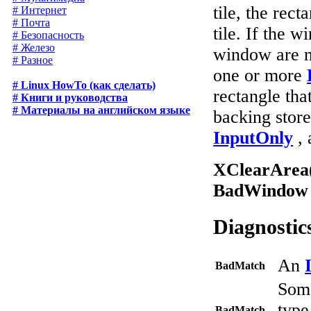
tile, the rect
# Интернет
# Почта
tile. If the
# Безопасность
# Железо
window are no
# Разное
one or more
# Linux HowTo (как сделать)
rectangle that
# Книги и руководства
# Материалы на английском языке
backing store
InputOnly
,
XClearArea
BadWindow
Diagnostic
An
BadMatch
Some
type
BadMatch