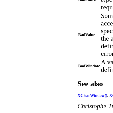
requ
Some
acce
spec
BadValue
the 
defi
erro
A va
BadWindow
def
See also
XClearWindow()
,
X
Christophe T