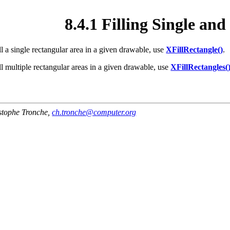
8.4.1 Filling Single an
ll a single rectangular area in a given drawable, use
XFillRectangle()
.
ll multiple rectangular areas in a given drawable, use
XFillRectangles(
stophe Tronche
,
ch.tronche@computer.org