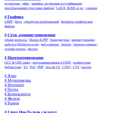
редакторы
|
офис
|
шрифты, кодировки и русификация
|
преобразования текстовых файлов
|
LaTeX, SGML и др.
|
словари
# Графика
GIMP
|
фото
|
обработка изображений
|
форматы графических
файлов
# Сети, администрирование
общие вопросы
|
Dialup & PPP
|
брандмауэры
|
маршрутизация
|
работа в Windows-сетях
|
веб-серверы
|
Apache
|
прокси-серверы
|
сетевая печать
|
прочее
# Программирование
GCC & GNU make
|
программирование в UNIX
|
графические
библиотеки
|
Tcl
|
Perl
|
PHP
|
Java & C#
|
СУБД
|
CVS
|
прочее
# Ядро
# Мультимедиа
# Интернет
# Почта
# Безопасность
# Железо
# Разное
# Linux HowTo (как сделать)