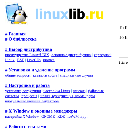
To fi
# Главная
To fi
# О библиотеке
# Выбор дистрибутива
преимущества Linux/UNIX
|
основные дистрибутивы
|
серверный
Linux
|
BSD
|
LiveCDs
|
прочее
Chri
# Установка и удаление программ
общие вопросы
|
каталоги софта
|
специальные случаи
# Настройка и работа
установка, загрузчики
|
настройка Linux
|
консоль
|
файловые
системы
|
процессы
|
шеллы, русификация, коммандеры
|
виртуальные машины, эмуляторы
# X Window и оконные менеджеры
настройка X Window
|
GNOME
|
KDE
|
IceWM и др.
# Работа с текстами