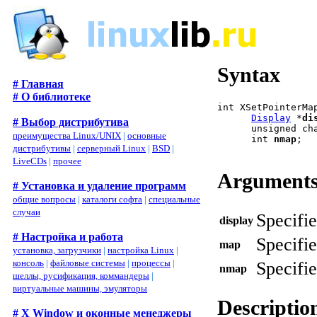
Syntax
# Главная
# О библиотеке
int XSetPointerMa
Display
 *
di
# Выбор дистрибутива
      unsigned ch
преимущества Linux/UNIX
|
основные
      int 
nmap
;

дистрибутивы
|
серверный Linux
|
BSD
|
LiveCDs
|
прочее
Argument
# Установка и удаление программ
общие вопросы
|
каталоги софта
|
специальные
случаи
Specifie
display
# Настройка и работа
Specifie
map
установка, загрузчики
|
настройка Linux
|
консоль
|
файловые системы
|
процессы
|
Specifie
nmap
шеллы, русификация, коммандеры
|
виртуальные машины, эмуляторы
Descriptio
# X Window и оконные менеджеры