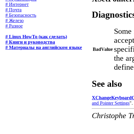
# Интернет
# Почта
Diagnostic
# Безопасность
# Железо
# Разное
Some n
# Linux HowTo (как сделать)
accept
# Книги и руководства
# Материалы на английском языке
specif
BadValue
the ar
define
See also
XChangeKeyboardCo
and Pointer Settings
".
Christophe T