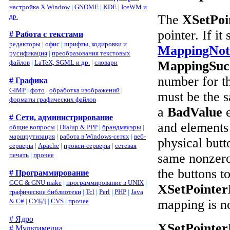
настройка X Window
|
GNOME
|
KDE
|
IceWM и
др.
The
XSetPoi
pointer. If i
# Работа с текстами
редакторы
|
офис
|
шрифты, кодировки и
MappingNot
русификация
|
преобразования текстовых
файлов
|
LaTeX, SGML и др.
|
словари
MappingSuc
number for th
# Графика
GIMP
|
фото
|
обработка изображений
|
must be the 
форматы графических файлов
a
BadValue
e
# Сети, администрирование
and elements 
общие вопросы
|
Dialup & PPP
|
брандмауэры
|
маршрутизация
|
работа в Windows-сетях
|
веб-
physical but
серверы
|
Apache
|
прокси-серверы
|
сетевая
печать
|
прочее
same nonzero
the buttons t
# Программирование
GCC & GNU make
|
программирование в UNIX
|
XSetPointer
графические библиотеки
|
Tcl
|
Perl
|
PHP
|
Java
& C#
|
СУБД
|
CVS
|
прочее
mapping is n
# Ядро
XSetPointer
# Мультимедиа