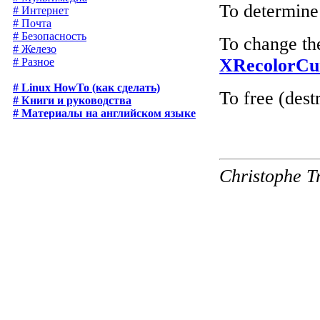
To determine 
# Интернет
# Почта
# Безопасность
To change the
# Железо
XRecolorCu
# Разное
# Linux HowTo (как сделать)
To free (dest
# Книги и руководства
# Материалы на английском языке
Christophe T