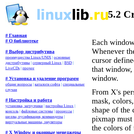
5.2 C
# Главная
Each window c
# О библиотеке
Whenever the 
# Выбор дистрибутива
преимущества Linux/UNIX
|
основные
cursor define
дистрибутивы
|
серверный Linux
|
BSD
|
that window, 
LiveCDs
|
прочее
window.
# Установка и удаление программ
общие вопросы
|
каталоги софта
|
специальные
случаи
From X's pers
mask, colors
# Настройка и работа
установка, загрузчики
|
настройка Linux
|
shape of the 
консоль
|
файловые системы
|
процессы
|
шеллы, русификация, коммандеры
|
pixmap must 
виртуальные машины, эмуляторы
the colors of
# X Window и оконные менеджеры