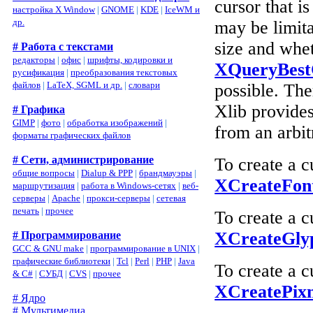
cursor that i
настройка X Window
|
GNOME
|
KDE
|
IceWM и
др.
may be limita
size and whe
# Работа с текстами
редакторы
|
офис
|
шрифты, кодировки и
XQueryBest
русификация
|
преобразования текстовых
файлов
|
LaTeX, SGML и др.
|
словари
possible. The
Xlib provides
# Графика
GIMP
|
фото
|
обработка изображений
|
from an arbit
форматы графических файлов
# Сети, администрирование
To create a c
общие вопросы
|
Dialup & PPP
|
брандмауэры
|
XCreateFon
маршрутизация
|
работа в Windows-сетях
|
веб-
серверы
|
Apache
|
прокси-серверы
|
сетевая
печать
|
прочее
To create a c
XCreateGly
# Программирование
GCC & GNU make
|
программирование в UNIX
|
графические библиотеки
|
Tcl
|
Perl
|
PHP
|
Java
To create a c
& C#
|
СУБД
|
CVS
|
прочее
XCreatePix
# Ядро
# Мультимедиа