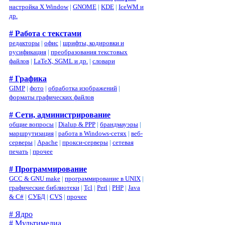
настройка X Window
|
GNOME
|
KDE
|
IceWM и
др.
# Работа с текстами
редакторы
|
офис
|
шрифты, кодировки и
русификация
|
преобразования текстовых
файлов
|
LaTeX, SGML и др.
|
словари
# Графика
GIMP
|
фото
|
обработка изображений
|
форматы графических файлов
# Сети, администрирование
общие вопросы
|
Dialup & PPP
|
брандмауэры
|
маршрутизация
|
работа в Windows-сетях
|
веб-
серверы
|
Apache
|
прокси-серверы
|
сетевая
печать
|
прочее
# Программирование
GCC & GNU make
|
программирование в UNIX
|
графические библиотеки
|
Tcl
|
Perl
|
PHP
|
Java
& C#
|
СУБД
|
CVS
|
прочее
# Ядро
# Мультимедиа