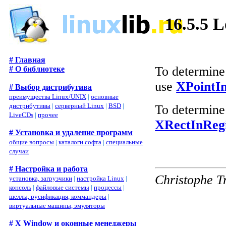
16.5.5 L
# Главная
To determine 
# О библиотеке
use
XPointI
# Выбор дистрибутива
преимущества Linux/UNIX
|
основные
дистрибутивы
|
серверный Linux
|
BSD
|
To determine 
LiveCDs
|
прочее
XRectInRegi
# Установка и удаление программ
общие вопросы
|
каталоги софта
|
специальные
случаи
# Настройка и работа
Christophe T
установка, загрузчики
|
настройка Linux
|
консоль
|
файловые системы
|
процессы
|
шеллы, русификация, коммандеры
|
виртуальные машины, эмуляторы
# X Window и оконные менеджеры