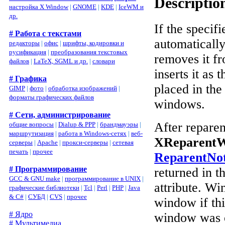
Descriptio
настройка X Window
|
GNOME
|
KDE
|
IceWM и
др.
If the speci
# Работа с текстами
automaticall
редакторы
|
офис
|
шрифты, кодировки и
русификация
|
преобразования текстовых
removes it fr
файлов
|
LaTeX, SGML и др.
|
словари
inserts it as
# Графика
placed in the
GIMP
|
фото
|
обработка изображений
|
форматы графических файлов
windows.
# Сети, администрирование
After reparen
общие вопросы
|
Dialup & PPP
|
брандмауэры
|
маршрутизация
|
работа в Windows-сетях
|
веб-
XReparentW
серверы
|
Apache
|
прокси-серверы
|
сетевая
печать
|
прочее
ReparentNot
# Программирование
returned in t
GCC & GNU make
|
программирование в UNIX
|
attribute. Wi
графические библиотеки
|
Tcl
|
Perl
|
PHP
|
Java
& C#
|
СУБД
|
CVS
|
прочее
window if th
# Ядро
window was o
# Мультимедиа