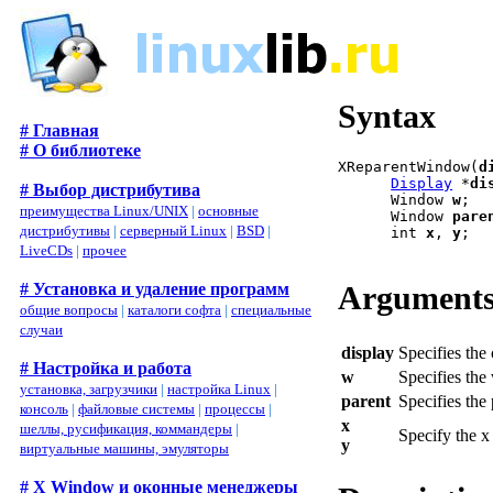
Syntax
# Главная
# О библиотеке
XReparentWindow(
d
Display
 *
di
# Выбор дистрибутива
      Window 
w
;

преимущества Linux/UNIX
|
основные
      Window 
pare
дистрибутивы
|
серверный Linux
|
BSD
|
      int 
x
, 
y
;

LiveCDs
|
прочее
Argument
# Установка и удаление программ
общие вопросы
|
каталоги софта
|
специальные
случаи
display
Specifies the
# Настройка и работа
w
Specifies th
установка, загрузчики
|
настройка Linux
|
parent
Specifies the
консоль
|
файловые системы
|
процессы
|
x
шеллы, русификация, коммандеры
|
Specify the x
y
виртуальные машины, эмуляторы
# X Window и оконные менеджеры