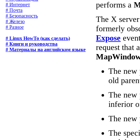
performs a
M
# Интернет
# Почта
# Безопасность
The X server
# Железо
formerly obs
# Разное
Expose
event
# Linux HowTo (как сделать)
# Книги и руководства
request that 
# Материалы на английском языке
MapWindo
The new p
old pare
The new 
inferior 
The new 
The spec