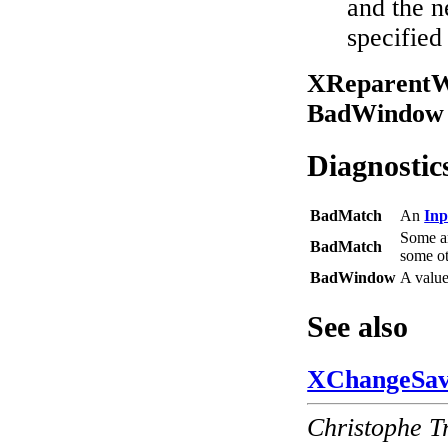
and the n
specifie
XReparentW
BadWindow
Diagnostic
BadMatch
An
Inp
Some ar
BadMatch
some ot
BadWindow
A valu
See also
XChangeSav
Christophe T