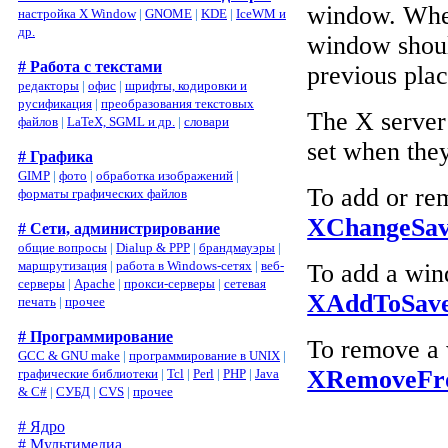
window. When 
настройка X Window
|
GNOME
|
KDE
|
IceWM и
др.
window should
# Работа с текстами
previous plac
редакторы
|
офис
|
шрифты, кодировки и
русификация
|
преобразования текстовых
The X server
файлов
|
LaTeX, SGML и др.
|
словари
set when they
# Графика
GIMP
|
фото
|
обработка изображений
|
To add or rem
форматы графических файлов
XChangeSav
# Сети, администрирование
общие вопросы
|
Dialup & PPP
|
брандмауэры
|
маршрутизация
|
работа в Windows-сетях
|
веб-
To add a wind
серверы
|
Apache
|
прокси-серверы
|
сетевая
XAddToSave
печать
|
прочее
# Программирование
To remove a w
GCC & GNU make
|
программирование в UNIX
|
XRemoveFro
графические библиотеки
|
Tcl
|
Perl
|
PHP
|
Java
& C#
|
СУБД
|
CVS
|
прочее
# Ядро
# Мультимедиа