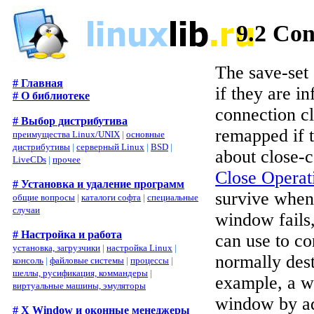
9.2 Con
The save-set o
# Главная
if they are in
# О библиотеке
connection cl
# Выбор дистрибутива
remapped if 
преимущества Linux/UNIX
|
основные
дистрибутивы
|
серверный Linux
|
BSD
|
about close-c
LiveCDs
|
прочее
Close Operat
# Установка и удаление программ
survive when
общие вопросы
|
каталоги софта
|
специальные
случаи
window fails,
# Настройка и работа
can use to co
установка, загрузчики
|
настройка Linux
|
normally dest
консоль
|
файловые системы
|
процессы
|
шеллы, русификация, коммандеры
|
example, a w
виртуальные машины, эмуляторы
window by ad
# X Window и оконные менеджеры