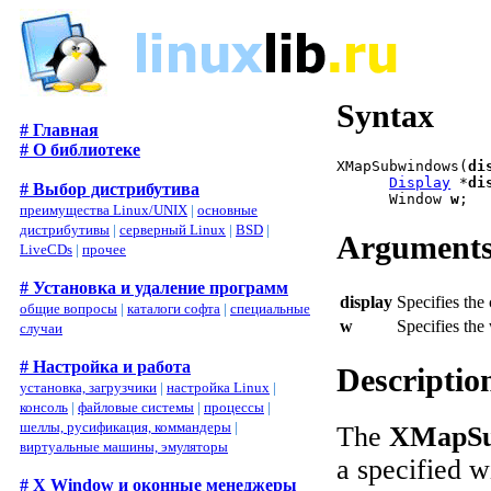
Syntax
# Главная
# О библиотеке
XMapSubwindows(
di
Display
 *
di
# Выбор дистрибутива
      Window 
w
преимущества Linux/UNIX
|
основные
дистрибутивы
|
серверный Linux
|
BSD
|
Argument
LiveCDs
|
прочее
# Установка и удаление программ
display
Specifies the
общие вопросы
|
каталоги софта
|
специальные
w
Specifies th
случаи
# Настройка и работа
Descriptio
установка, загрузчики
|
настройка Linux
|
консоль
|
файловые системы
|
процессы
|
шеллы, русификация, коммандеры
|
The
XMapSu
виртуальные машины, эмуляторы
a specified 
# X Window и оконные менеджеры