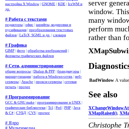
server gener
настройка X Window
|
GNOME
|
KDE
|
IceWM и
др.
window. This
many windows
# Работа с текстами
редакторы
|
офис
|
шрифты, кодировки и
perform much
русификация
|
преобразования текстовых
файлов
|
LaTeX, SGML и др.
|
словари
rather than 
# Графика
XMapSubwi
GIMP
|
фото
|
обработка изображений
|
форматы графических файлов
Diagnostic
# Сети, администрирование
общие вопросы
|
Dialup & PPP
|
брандмауэры
|
маршрутизация
|
работа в Windows-сетях
|
веб-
BadWindow
A valu
серверы
|
Apache
|
прокси-серверы
|
сетевая
печать
|
прочее
See also
# Программирование
GCC & GNU make
|
программирование в UNIX
|
графические библиотеки
|
Tcl
|
Perl
|
PHP
|
Java
XChangeWindowAttr
& C#
|
СУБД
|
CVS
|
прочее
XMapRaised()
,
XMa
# Ядро
Christophe T
# Мультимедиа