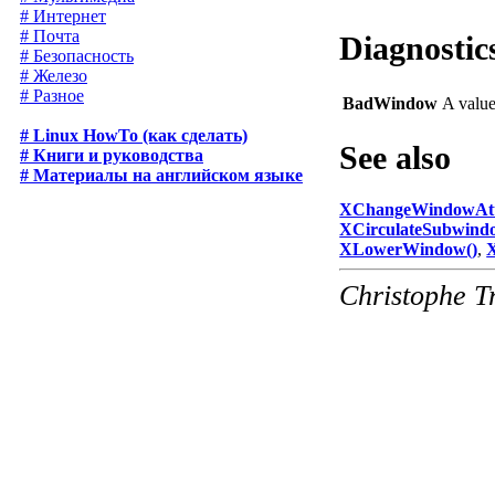
# Интернет
# Почта
Diagnostic
# Безопасность
# Железо
# Разное
BadWindow
A valu
# Linux HowTo (как сделать)
See also
# Книги и руководства
# Материалы на английском языке
XChangeWindowAttr
XCirculateSubwind
XLowerWindow()
,
Christophe T