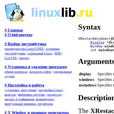
Syntax
# Главная
# О библиотеке
XRestackWindows(
d
Display
 *
di
# Выбор дистрибутива
      Window 
wind
преимущества Linux/UNIX
|
основные
      int 
nwindow
дистрибутивы
|
серверный Linux
|
BSD
|
LiveCDs
|
прочее
Argument
# Установка и удаление программ
общие вопросы
|
каталоги софта
|
специальные
display
Specifies 
случаи
windows
Specifies 
nwindows
Specifies
# Настройка и работа
установка, загрузчики
|
настройка Linux
|
консоль
|
файловые системы
|
процессы
|
Descriptio
шеллы, русификация, коммандеры
|
виртуальные машины, эмуляторы
The
XResta
# X Window и оконные менеджеры