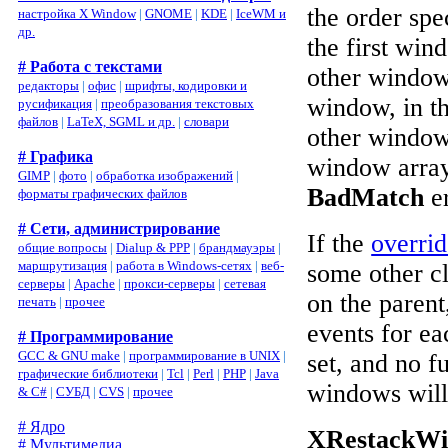
the order spe
настройка X Window
|
GNOME
|
KDE
|
IceWM и
др.
the first win
# Работа с текстами
other windows
редакторы
|
офис
|
шрифты, кодировки и
window, in th
русификация
|
преобразования текстовых
файлов
|
LaTeX, SGML и др.
|
словари
other window
# Графика
window array 
GIMP
|
фото
|
обработка изображений
|
BadMatch
er
форматы графических файлов
# Сети, администрирование
If the
overrid
общие вопросы
|
Dialup & PPP
|
брандмауэры
|
маршрутизация
|
работа в Windows-сетях
|
веб-
some other cl
серверы
|
Apache
|
прокси-серверы
|
сетевая
on the parent
печать
|
прочее
events for ea
# Программирование
GCC & GNU make
|
программирование в UNIX
|
set, and no f
графические библиотеки
|
Tcl
|
Perl
|
PHP
|
Java
windows will 
& C#
|
СУБД
|
CVS
|
прочее
# Ядро
XRestackWi
# Мультимедиа