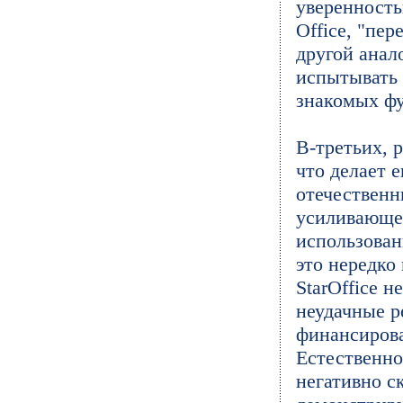
уверенность
Office, "пер
другой анал
испытывать 
знакомых фу
В-третьих, 
что делает 
отечественн
усиливающе
использован
это нередко
StarOffice 
неудачные р
финансирова
Естественно
негативно с