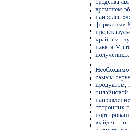
средства ав
временем об
наиболее оч
форматами Mi
предсказуем
крайнем слу
пакета Micr
полученных
Необходимо 
самым серь
продуктом, 
онлайновой с
направление
сторонних р
портировани
выйдет -- п
зависеть от