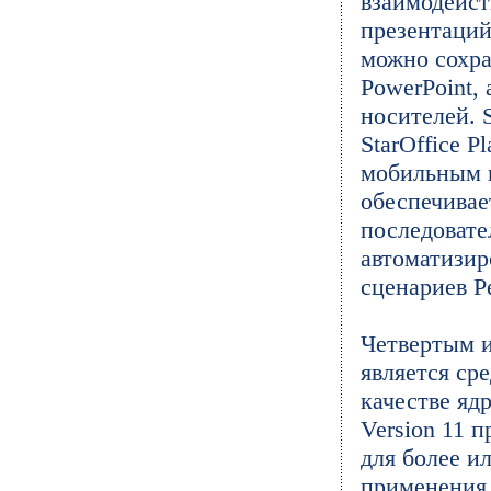
взаимодейст
презентаций
можно сохра
PowerPoint,
носителей. 
StarOffice P
мобильным п
обеспечивае
последоват
автоматизир
сценариев P
Четвертым и
является ср
качестве яд
Version 11 
для более и
применения 