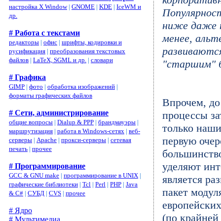
настройка X Window
|
GNOME
|
KDE
|
IceWM и
Популярнос
др.
ниже даже не
# Работа с текстами
менее, аль
редакторы
|
офис
|
шрифты, кодировки и
развиваются
русификация
|
преобразования текстовых
файлов
|
LaTeX, SGML и др.
|
словари
"старшим" 
# Графика
GIMP
|
фото
|
обработка изображений
|
форматы графических файлов
Впрочем, до
# Сети, администрирование
процессы за
общие вопросы
|
Dialup & PPP
|
брандмауэры
|
только наши
маршрутизация
|
работа в Windows-сетях
|
веб-
первую очер
серверы
|
Apache
|
прокси-серверы
|
сетевая
печать
|
прочее
большинств
уделяют ин
# Программирование
GCC & GNU make
|
программирование в UNIX
|
является ра
графические библиотеки
|
Tcl
|
Perl
|
PHP
|
Java
пакет модул
& C#
|
СУБД
|
CVS
|
прочее
европейских
# Ядро
(по крайней
# Мультимедиа