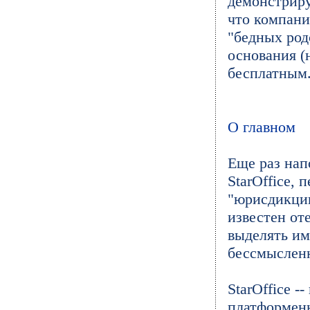
демонстриру
что компани
"бедных род
основания (н
бесплатным
О главном
Еще раз нап
StarOffice, 
"юрисдикцию
известен от
выделять им
бессмыслен
StarOffice -
платформенн