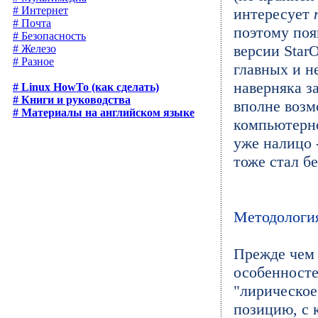
# Интернет
интересует
# Почта
поэтому поя
# Безопасность
версии Star
# Железо
# Разное
главных и н
наверняка з
# Linux HowTo (как сделать)
# Книги и руководства
вполне возм
# Материалы на английском языке
компьютерно
уже налицо 
тоже стал б
Методологи
Прежде чем
особенносте
"лирическое
позицию, с 