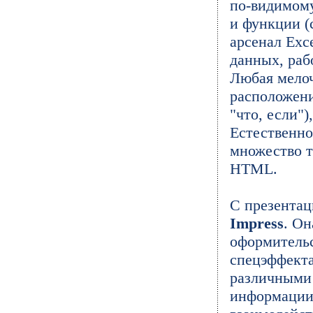
по-видимом
и функции (
арсенал Exc
данных, раб
Любая мелоч
расположени
"что, если")
Естественно
множество т
HTML.
С презентац
Impress
. О
оформитель
спецэффекта
различными 
информации 