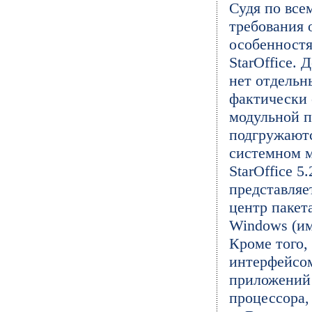
Судя по все
требования 
особенност
StarOffice. 
нет отдельн
фактически 
модульной п
подгружаютс
системном м
StarOffice 5
представляе
центр пакет
Windows (им
Кроме того,
интерфейсом
приложений 
процессора,