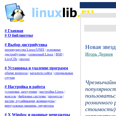
# Главная
# О библиотеке
# Выбор дистрибутива
Новая звезд
преимущества Linux/UNIX
|
основные
Игорь Дериев
дистрибутивы
|
серверный Linux
|
BSD
|
LiveCDs
|
прочее
# Установка и удаление программ
общие вопросы
|
каталоги софта
|
специальные
случаи
Чрезвычайн
# Настройка и работа
популярност
установка, загрузчики
|
настройка Linux
|
пользоватьс
консоль
|
файловые системы
|
процессы
|
шеллы, русификация, коммандеры
|
розничного 
виртуальные машины, эмуляторы
стоимости) 
# X Window и оконные менеджеры
корпоратив