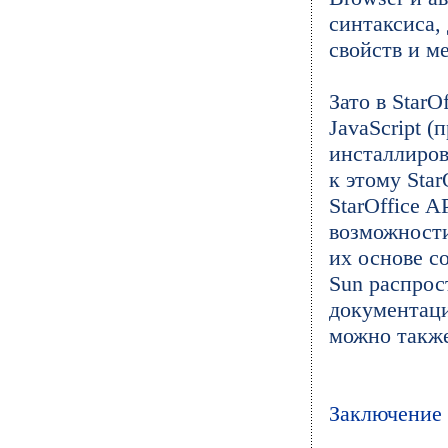
синтаксиса,
свойств и м
Зато в StarO
JavaScript (
инсталлиров
к этому Sta
StarOffice 
возможности
их основе с
Sun распрос
документаци
можно также
Заключение