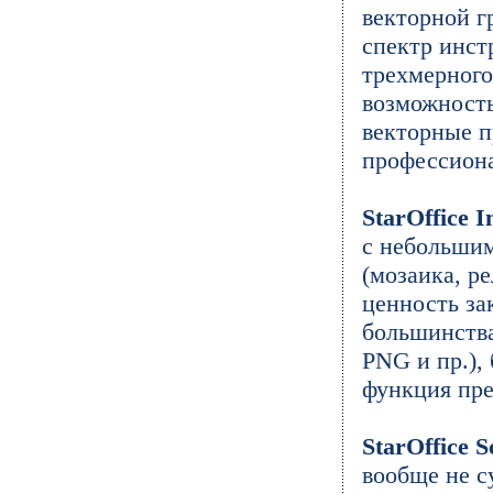
векторной г
спектр инст
трехмерного
возможность
векторные п
профессиона
StarOffice 
с небольшим
(мозаика, ре
ценность за
большинства
PNG и пр.), 
функция пре
StarOffice S
вообще не с