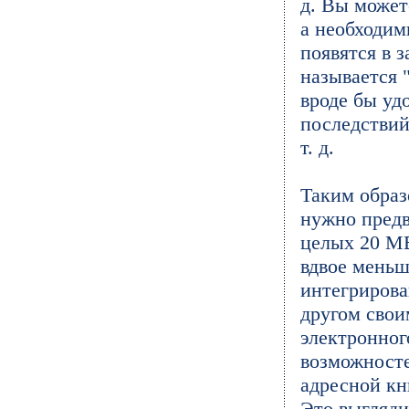
д. Вы может
а необходи
появятся в 
называется "
вроде бы уд
последствий
т. д.
Таким образ
нужно предв
целых 20 MB
вдвое меньш
интегрирова
другом свои
электронног
возможносте
адресной кни
Это выгляди