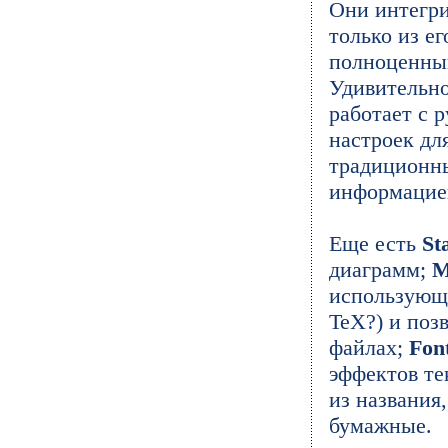
Они интегри
только из ег
полноценны
Удивительно
работает с 
настроек дл
традиционн
информацией
Еще есть
St
диаграмм;
M
использующи
TeX?) и поз
файлах;
Fon
эффектов те
из названия
бумажные.