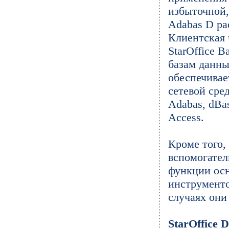
избыточной,
Adabas D ра
Клиентская 
StarOffice 
базам данны
обеспечивае
сетевой сре
Adabas, dBa
Access.
Кроме того,
вспомогател
функции ос
инструменто
случаях они
StarOffice 