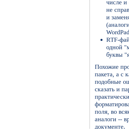
числе и
не спра
и замен
(аналог
WordPad
RTF-фай
одной "
буквы "я
Похожие пр
пакета, а с
подобные ош
сказать и п
практически
форматирова
поля, во вс
аналоги -- в
документе.