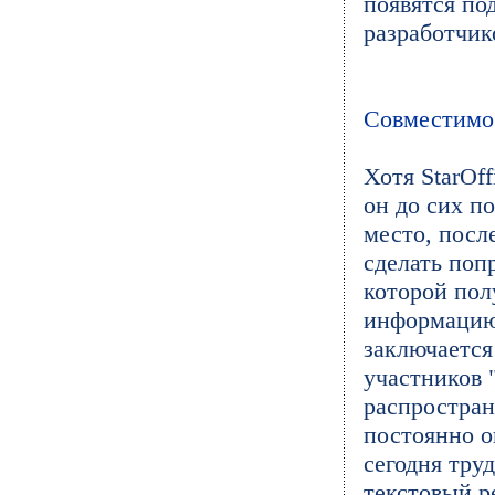
появятся по
разработчик
Совместимо
Хотя StarOf
он до сих п
место, после
сделать попр
которой пол
информацию 
заключается
участников 
распростран
постоянно о
сегодня тру
текстовый р