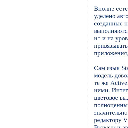
Вполне есте
уделено авт
созданные н
выполняются
но и на уров
привязывать
приложения,
Сам язык St
модель довол
те же Active
ними. Интег
цветовое вы
полноценным
значительно
редактору V
Browser и а