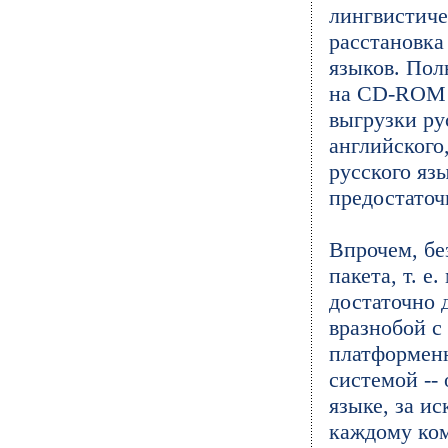
лингвистиче
расстановка
языков. Пол
на CD-ROM (
выгрузки р
английского
русского яз
предостаточ
Впрочем, бе
пакета, т. е
достаточно 
вразнобой с
платформенн
системой --
языке, за и
каждому ком