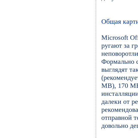
Общая карт
Microsoft Of
ругают за г
неповоротли
Формально с
выглядят та
(рекомендуе
MB), 170 MB
инсталляции
далеки от р
рекомендова
отправной т
довольно де