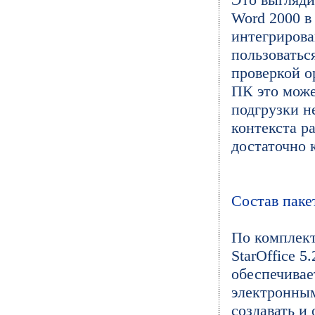
Word 2000 в 
интегрирова
пользоватьс
проверкой о
ПК это може
подгрузки н
контекста р
достаточно 
Состав паке
По комплек
StarOffice 5
обеспечивае
электронным
создавать и