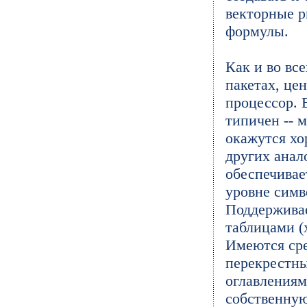
векторные р
формулы.
Как и во вс
пакетах, це
процессор.
типичен -- 
окажутся х
других анал
обеспечивае
уровне симво
Поддерживае
таблицами (х
Имеются сре
перекрестн
оглавлениям
собственную