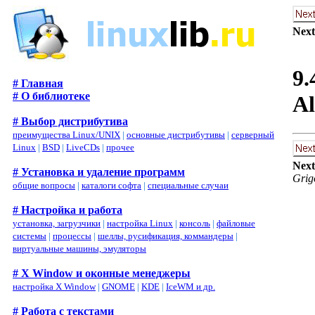
Next
9.
# Главная
# О библиотеке
Al
# Выбор дистрибутива
преимущества Linux/UNIX
|
основные дистрибутивы
|
серверный
Linux
|
BSD
|
LiveCDs
|
прочее
Next
# Установка и удаление программ
Grig
общие вопросы
|
каталоги софта
|
специальные случаи
# Настройка и работа
установка, загрузчики
|
настройка Linux
|
консоль
|
файловые
системы
|
процессы
|
шеллы, русификация, коммандеры
|
виртуальные машины, эмуляторы
# X Window и оконные менеджеры
настройка X Window
|
GNOME
|
KDE
|
IceWM и др.
# Работа с текстами