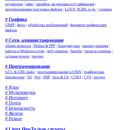
редакторы
|
офис
|
шрифты, кодировки и русификация
|
преобразования текстовых файлов
|
LaTeX, SGML и др.
|
словари
# Графика
GIMP
|
фото
|
обработка изображений
|
форматы графических
файлов
# Сети, администрирование
общие вопросы
|
Dialup & PPP
|
брандмауэры
|
маршрутизация
|
работа в Windows-сетях
|
веб-серверы
|
Apache
|
прокси-серверы
|
сетевая печать
|
прочее
# Программирование
GCC & GNU make
|
программирование в UNIX
|
графические
библиотеки
|
Tcl
|
Perl
|
PHP
|
Java & C#
|
СУБД
|
CVS
|
прочее
# Ядро
# Мультимедиа
# Интернет
# Почта
# Безопасность
# Железо
# Разное
# Linux HowTo (как сделать)