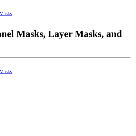
f Masks
annel Masks, Layer Masks, and
f Masks