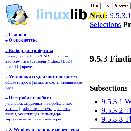
Next:
9.5.3.
Selections
Pr
# Главная
# О библиотеке
# Выбор дистрибутива
9.5.3 Find
преимущества Linux/UNIX
|
основные
дистрибутивы
|
серверный Linux
|
BSD
|
LiveCDs
|
прочее
# Установка и удаление программ
общие вопросы
|
каталоги софта
|
специальные
Subsections
случаи
# Настройка и работа
9.5.3.1 W
установка, загрузчики
|
настройка Linux
|
9.5.3.2 
консоль
|
файловые системы
|
процессы
|
шеллы, русификация, коммандеры
|
9.5.3.3 
виртуальные машины, эмуляторы
# X Window и оконные менеджеры