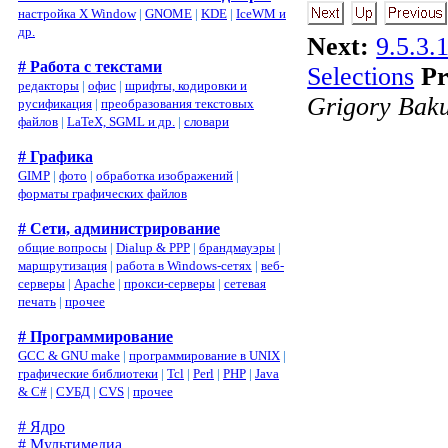
настройка X Window
|
GNOME
|
KDE
|
IceWM и
др.
Next:
9.5.3.
# Работа с текстами
Selections
Pr
редакторы
|
офис
|
шрифты, кодировки и
Grigory Bak
русификация
|
преобразования текстовых
файлов
|
LaTeX, SGML и др.
|
словари
# Графика
GIMP
|
фото
|
обработка изображений
|
форматы графических файлов
# Сети, администрирование
общие вопросы
|
Dialup & PPP
|
брандмауэры
|
маршрутизация
|
работа в Windows-сетях
|
веб-
серверы
|
Apache
|
прокси-серверы
|
сетевая
печать
|
прочее
# Программирование
GCC & GNU make
|
программирование в UNIX
|
графические библиотеки
|
Tcl
|
Perl
|
PHP
|
Java
& C#
|
СУБД
|
CVS
|
прочее
# Ядро
# Мультимедиа