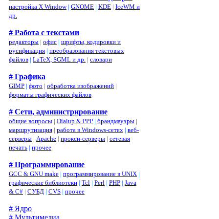
настройка X Window
|
GNOME
|
KDE
|
IceWM и
др.
# Работа с текстами
редакторы
|
офис
|
шрифты, кодировки и
русификация
|
преобразования текстовых
файлов
|
LaTeX, SGML и др.
|
словари
# Графика
GIMP
|
фото
|
обработка изображений
|
форматы графических файлов
# Сети, администрирование
общие вопросы
|
Dialup & PPP
|
брандмауэры
|
маршрутизация
|
работа в Windows-сетях
|
веб-
серверы
|
Apache
|
прокси-серверы
|
сетевая
печать
|
прочее
# Программирование
GCC & GNU make
|
программирование в UNIX
|
графические библиотеки
|
Tcl
|
Perl
|
PHP
|
Java
& C#
|
СУБД
|
CVS
|
прочее
# Ядро
# Мультимедиа