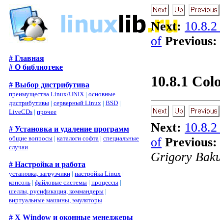
Next:
10.8.2
of
Previous:
# Главная
# О библиотеке
10.8.1 Colo
# Выбор дистрибутива
преимущества Linux/UNIX
|
основные
дистрибутивы
|
серверный Linux
|
BSD
|
LiveCDs
|
прочее
Next:
10.8.2
# Установка и удаление программ
общие вопросы
|
каталоги софта
|
специальные
of
Previous:
случаи
Grigory Bak
# Настройка и работа
установка, загрузчики
|
настройка Linux
|
консоль
|
файловые системы
|
процессы
|
шеллы, русификация, коммандеры
|
виртуальные машины, эмуляторы
# X Window и оконные менеджеры