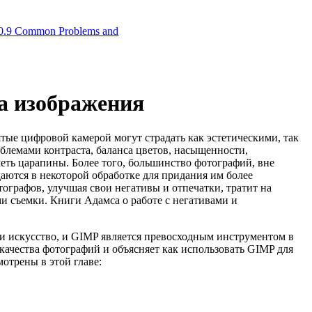
0.9 Common Problems and
а изображения
тые цифровой камерой могут страдать как эстетическими, так
блемами контраста, баланса цветов, насыщенности,
еть царапины. Более того, большинство фотографий, вне
даются в некоторой обработке для придания им более
ографов, улучшая свои негативы и отпечатки, тратит на
ми съемки. Книги Адамса о работе с негативами и
сти искусство, и GIMP является превосходным инструментом в
качества фотографий и объясняет как использовать GIMP для
отрены в этой главе: