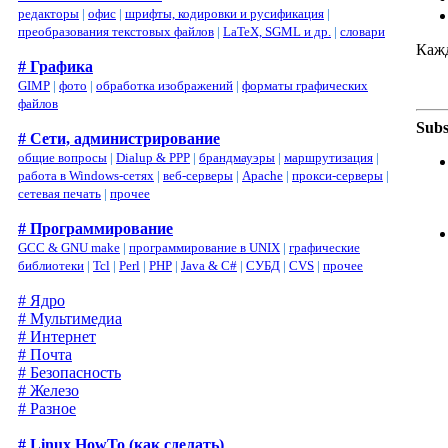
редакторы
|
офис
|
шрифты, кодировки и русификация
|
преобразования текстовых файлов
|
LaTeX, SGML и др.
|
словари
Кажд
# Графика
GIMP
|
фото
|
обработка изображений
|
форматы графических
файлов
Subs
# Сети, администрирование
общие вопросы
|
Dialup & PPP
|
брандмауэры
|
маршрутизация
|
работа в Windows-сетях
|
веб-серверы
|
Apache
|
прокси-серверы
|
сетевая печать
|
прочее
# Программирование
GCC & GNU make
|
программирование в UNIX
|
графические
библиотеки
|
Tcl
|
Perl
|
PHP
|
Java & C#
|
СУБД
|
CVS
|
прочее
# Ядро
# Мультимедиа
# Интернет
# Почта
# Безопасность
# Железо
# Разное
# Linux HowTo (как сделать)