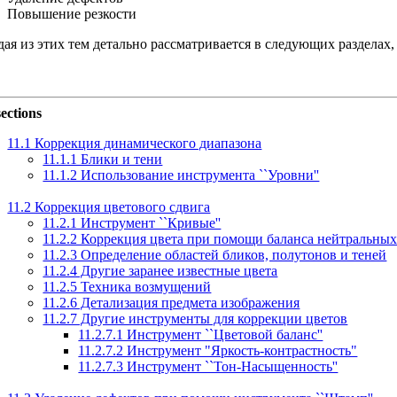
Повышение резкости
ая из этих тем детально рассматривается в следующих разделах, 
ections
11.1 Коррекция динамического диапазона
11.1.1 Блики и тени
11.1.2 Использование инструмента ``Уровни''
11.2 Коррекция цветового сдвига
11.2.1 Инструмент ``Кривые''
11.2.2 Коррекция цвета при помощи баланса нейтральных
11.2.3 Определение областей бликов, полутонов и теней
11.2.4 Другие заранее известные цвета
11.2.5 Техника возмущений
11.2.6 Детализация предмета изображения
11.2.7 Другие инструменты для коррекции цветов
11.2.7.1 Инструмент ``Цветовой баланс''
11.2.7.2 Инструмент "Яркость-контрастность"
11.2.7.3 Инструмент ``Тон-Насыщенность''