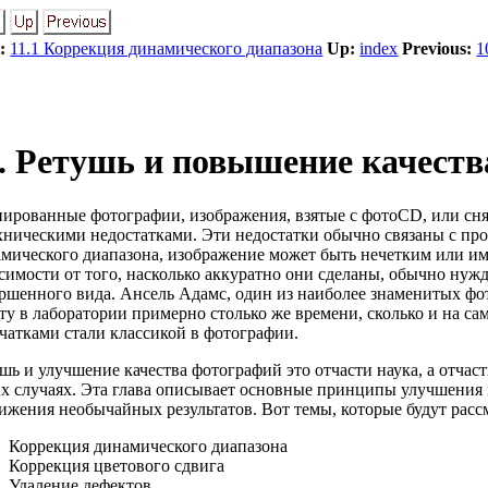
:
11.1 Коррекция динамического диапазона
Up:
index
Previous:
1
1. Ретушь и повышение качеств
ированные фотографии, изображения, взятые с фотоCD, или сня
хническими недостатками. Эти недостатки обычно связаны с про
мического диапазона, изображение может быть нечетким или им
симости от того, насколько аккуратно они сделаны, обычно нуж
ршенного вида. Ансель Адамс, один из наиболее знаменитых фот
ту в лаборатории примерно столько же времени, сколько и на са
чатками стали классикой в фотографии.
шь и улучшение качества фотографий это отчасти наука, а отча
х случаях. Эта глава описывает основные принципы улучшения 
ижения необычайных результатов. Вот темы, которые будут рассм
Коррекция динамического диапазона
Коррекция цветового сдвига
Удаление дефектов