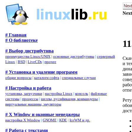
Next
# Главная
# О библиотеке
1
# Выбор дистрибутива
преимущества Linux/UNIX
|
основные дистрибутивы
|
серверный
Скан
Linux
|
BSD
|
LiveCDs
|
прочее
и те
дина
# Установка и удаление программ
зави
общие вопросы
|
каталоги софта
|
специальные случаи
сове
рабо
# Настройка и работа
отпе
установка, загрузчики
|
настройка Linux
|
консоль
|
файловые
системы
|
процессы
|
шеллы, русификация, коммандеры
|
Рету
виртуальные машины, эмуляторы
обои
дост
# X Window и оконные менеджеры
настройка X Window
|
GNOME
|
KDE
|
IceWM и др.
# Работа с текстами