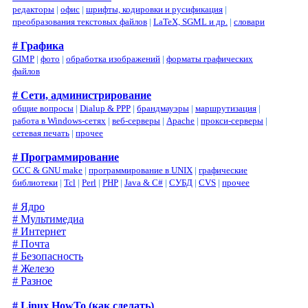
редакторы
|
офис
|
шрифты, кодировки и русификация
|
преобразования текстовых файлов
|
LaTeX, SGML и др.
|
словари
# Графика
GIMP
|
фото
|
обработка изображений
|
форматы графических
файлов
# Сети, администрирование
общие вопросы
|
Dialup & PPP
|
брандмауэры
|
маршрутизация
|
работа в Windows-сетях
|
веб-серверы
|
Apache
|
прокси-серверы
|
сетевая печать
|
прочее
# Программирование
GCC & GNU make
|
программирование в UNIX
|
графические
библиотеки
|
Tcl
|
Perl
|
PHP
|
Java & C#
|
СУБД
|
CVS
|
прочее
# Ядро
# Мультимедиа
# Интернет
# Почта
# Безопасность
# Железо
# Разное
# Linux HowTo (как сделать)