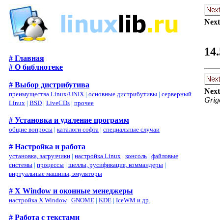
Next
14
# Главная
# О библиотеке
# Выбор дистрибутива
Next
преимущества Linux/UNIX
|
основные дистрибутивы
|
серверный
Grig
Linux
|
BSD
|
LiveCDs
|
прочее
# Установка и удаление программ
общие вопросы
|
каталоги софта
|
специальные случаи
# Настройка и работа
установка, загрузчики
|
настройка Linux
|
консоль
|
файловые
системы
|
процессы
|
шеллы, русификация, коммандеры
|
виртуальные машины, эмуляторы
# X Window и оконные менеджеры
настройка X Window
|
GNOME
|
KDE
|
IceWM и др.
# Работа с текстами