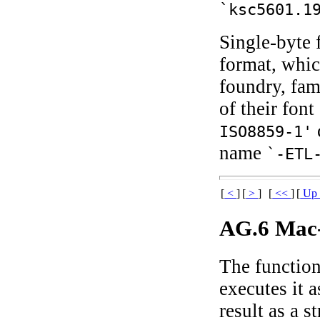
`ksc5601.1
Single-byte
format, whi
foundry, fam
of their font
ISO8859-1'
name
`-ETL
[
<
]
[
>
]
[
<<
]
[
U
AG.6 Mac-
The functio
executes it 
result as a st