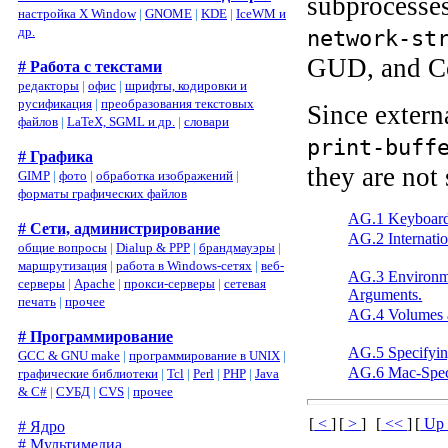
subprocesses
настройка X Window
|
GNOME
|
KDE
|
IceWM и
др.
network-st
GUD, and Co
# Работа с текстами
редакторы
|
офис
|
шрифты, кодировки и
русификация
|
преобразования текстовых
Since exter
файлов
|
LaTeX, SGML и др.
|
словари
print-buff
# Графика
they are not
GIMP
|
фото
|
обработка изображений
|
форматы графических файлов
AG.1 Keyboard
# Сети, администрирование
AG.2 Internatio
общие вопросы
|
Dialup & PPP
|
брандмауэры
|
маршрутизация
|
работа в Windows-сетях
|
веб-
AG.3 Environm
серверы
|
Apache
|
прокси-серверы
|
сетевая
Arguments.
печать
|
прочее
AG.4 Volumes a
# Программирование
AG.5 Specifyin
GCC & GNU make
|
программирование в UNIX
|
AG.6 Mac-Speci
графические библиотеки
|
Tcl
|
Perl
|
PHP
|
Java
& C#
|
СУБД
|
CVS
|
прочее
[
<
]
[
>
]
[
<<
]
[
U
# Ядро
# Мультимедиа