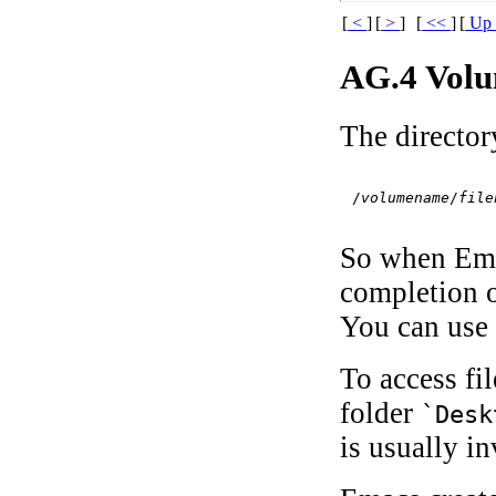
[
<
]
[
>
]
[
<<
]
[
U
AG.4 Volu
The director
/
volumename
/
file
So when Emac
completion
You can us
To access fi
folder
`Desk
is usually i