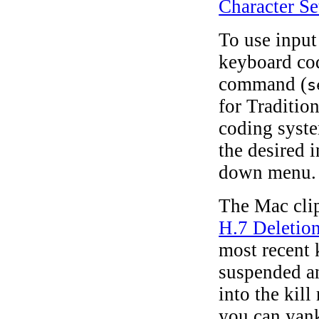
Character Se
To use input
keyboard co
command (
s
for Traditio
coding syste
the desired 
down menu.
The Mac clip
H.7 Deletion
most recent 
suspended an
into the kil
you can yank