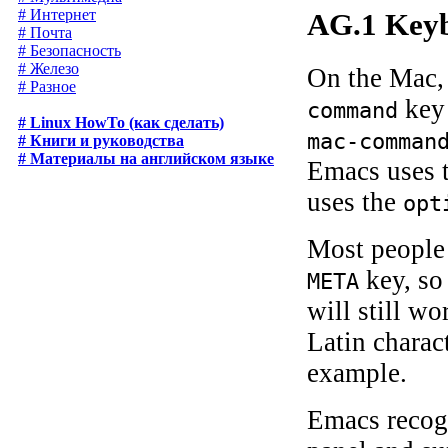
# Интернет
AG.1 Keyb
# Почта
# Безопасность
# Железо
On the Mac,
# Разное
key
command
# Linux HowTo (как сделать)
mac-comman
# Книги и руководства
# Материалы на английском языке
Emacs uses 
uses the
opt
Most people
key, so
META
will still w
Latin charac
example.
Emacs recogn