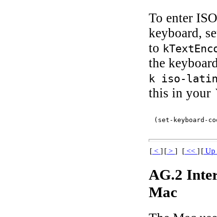
To enter ISO
keyboard, se
to
kTextEnc
the keyboard
k iso-lati
this in your
[
<
]
[
>
]
[
<<
]
[
U
AG.2 Inter
Mac