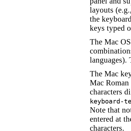
panel and su
layouts (e.g
the keyboard
keys typed o
The Mac OS i
combinations
languages). 
The Mac keyb
Mac Roman en
characters di
keyboard-t
Note that no
entered at t
characters.