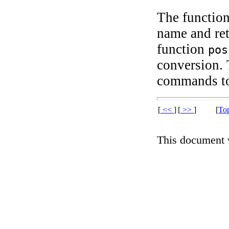
The functio
name and re
function
pos
conversion. 
commands to
[
<<
]
[
>>
]
[
To
This document 