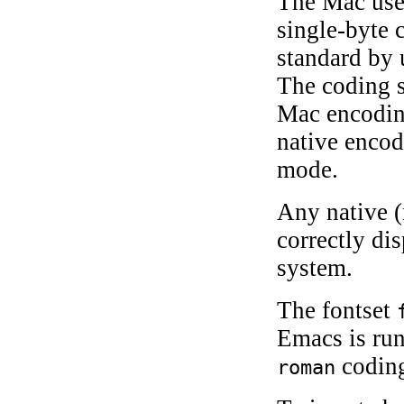
The Mac uses
single-byte 
standard by 
The coding 
Mac encoding.
native encod
mode.
Any native 
correctly di
system.
The fontset
Emacs is run
coding
roman