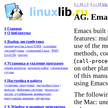
[
<
]
[
>
]
[
<<
]
[
U
AG. Emac
# Главная
Emacs built 
# О библиотеке
features: mul
# Выбор дистрибутива
use of the mo
преимущества Linux/UNIX
|
основные
дистрибутивы
|
серверный Linux
|
BSD
|
methods, co
LiveCDs
|
прочее
(
call-proce
# Установка и удаление программ
on other pla
общие вопросы
|
каталоги софта
|
специальные
случаи
of this manua
# Настройка и работа
using Emacs
установка, загрузчики
|
настройка Linux
|
консоль
|
файловые системы
|
процессы
|
The followin
шеллы, русификация, коммандеры
|
виртуальные машины, эмуляторы
the Mac: une
# X Window и оконные менеджеры