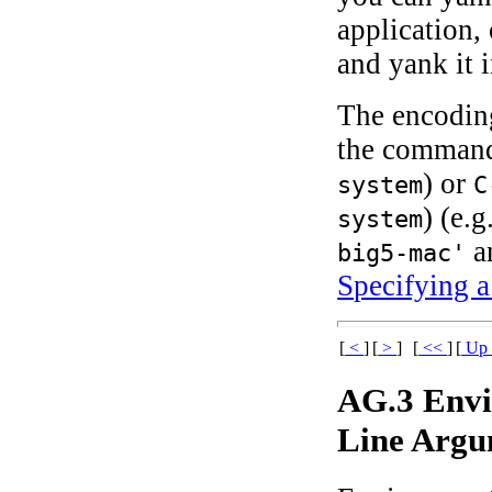
application,
and yank it 
The encoding
the comman
) or
system
) (e.
system
a
big5-mac'
Specifying 
[
<
]
[
>
]
[
<<
]
[
U
AG.3 Envi
Line Argu