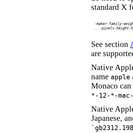
standard X 
-
maker
-
family
-
weig
-
pixels
-
height
-
...
See section
are supporte
Native Appl
name
apple
Monaco can 
*-12-*-mac
Native Apple
Japanese, an
`gb2312.19