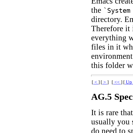
Emacs creat
the
`System
directory. 
Therefore it
everything w
files in it w
environment
this folder wi
[
<
]
[
>
]
[
<<
]
[
U
AG.5 Spec
It is rare t
usually you 
do need to s