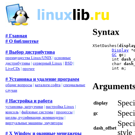
Syntax
# Главная
# О библиотеке
XSetDashes(
displa
Display
 *
# Выбор дистрибутива
GC
gc
;

преимущества Linux/UNIX
|
основные
        int 
dash_
дистрибутивы
|
серверный Linux
|
BSD
|
        char 
dash
        int 
n
;

LiveCDs
|
прочее
# Установка и удаление программ
Argument
общие вопросы
|
каталоги софта
|
специальные
случаи
# Настройка и работа
Speci
display
установка, загрузчики
|
настройка Linux
|
Speci
консоль
|
файловые системы
|
процессы
|
gc
шеллы, русификация, коммандеры
|
Speci
виртуальные машины, эмуляторы
dash_offset
style
# X Window и оконные менеджеры