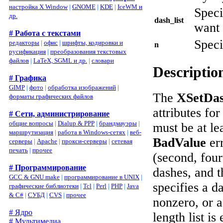
настройка X Window
|
GNOME
|
KDE
|
IceWM и
Speci
др.
dash_list
want 
# Работа с текстами
Speci
редакторы
|
офис
|
шрифты, кодировки и
n
русификация
|
преобразования текстовых
файлов
|
LaTeX, SGML и др.
|
словари
Descriptio
# Графика
GIMP
|
фото
|
обработка изображений
|
The
XSetDas
форматы графических файлов
attributes fo
# Сети, администрирование
общие вопросы
|
Dialup & PPP
|
брандмауэры
|
must be at le
маршрутизация
|
работа в Windows-сетях
|
веб-
BadValue
err
серверы
|
Apache
|
прокси-серверы
|
сетевая
печать
|
прочее
(second, four
# Программирование
dashes, and t
GCC & GNU make
|
программирование в UNIX
|
specifies a d
графические библиотеки
|
Tcl
|
Perl
|
PHP
|
Java
& C#
|
СУБД
|
CVS
|
прочее
nonzero, or 
# Ядро
length list is
# Мультимедиа