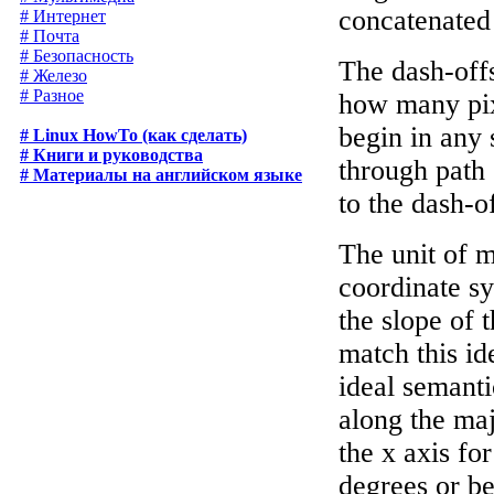
concatenated 
# Интернет
# Почта
# Безопасность
The dash-offs
# Железо
# Разное
how many pixe
begin in any 
# Linux HowTo (как сделать)
# Книги и руководства
through path 
# Материалы на английском языке
to the dash-o
The unit of m
coordinate sy
the slope of 
match this ide
ideal semanti
along the maj
the x axis fo
degrees or b