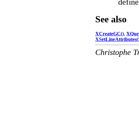
define
See also
XCreateGC()
,
XQuer
XSetLineAttributes(
Christophe T