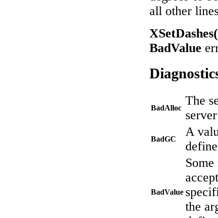
all other line
XSetDashes(
BadValue
err
Diagnostic
The se
BadAlloc
serve
A val
BadGC
defin
Some n
accept
specif
BadValue
the ar