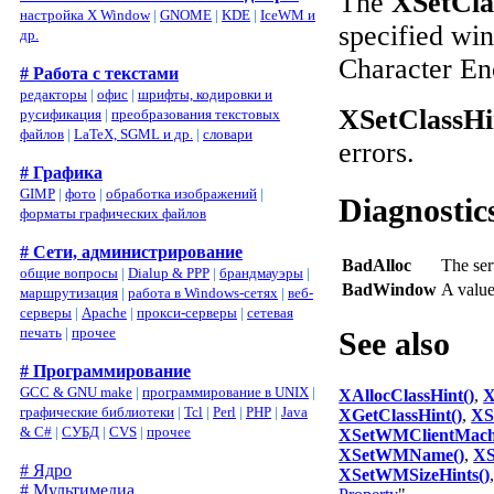
The
XSetCla
настройка X Window
|
GNOME
|
KDE
|
IceWM и
specified win
др.
Character Enc
# Работа с текстами
редакторы
|
офис
|
шрифты, кодировки и
XSetClassHi
русификация
|
преобразования текстовых
файлов
|
LaTeX, SGML и др.
|
словари
errors.
# Графика
GIMP
|
фото
|
обработка изображений
|
Diagnostic
форматы графических файлов
# Сети, администрирование
BadAlloc
The ser
общие вопросы
|
Dialup & PPP
|
брандмауэры
|
BadWindow
A valu
маршрутизация
|
работа в Windows-сетях
|
веб-
серверы
|
Apache
|
прокси-серверы
|
сетевая
печать
|
прочее
See also
# Программирование
GCC & GNU make
|
программирование в UNIX
|
XAllocClassHint()
,
X
графические библиотеки
|
Tcl
|
Perl
|
PHP
|
Java
XGetClassHint()
,
XS
& C#
|
СУБД
|
CVS
|
прочее
XSetWMClientMach
XSetWMName()
,
XS
# Ядро
XSetWMSizeHints()
# Мультимедиа