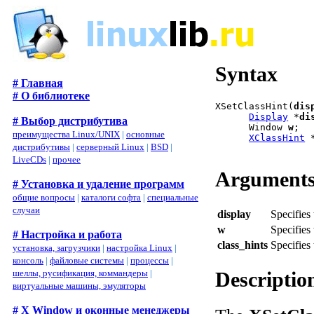
Syntax
# Главная
# О библиотеке
XSetClassHint(
dis
Display
 *
di
# Выбор дистрибутива
      Window 
w
;

преимущества Linux/UNIX
|
основные
XClassHint
 
дистрибутивы
|
серверный Linux
|
BSD
|
LiveCDs
|
прочее
Argument
# Установка и удаление программ
общие вопросы
|
каталоги софта
|
специальные
случаи
display
Specifies 
w
Specifies
# Настройка и работа
class_hints
Specifies
установка, загрузчики
|
настройка Linux
|
консоль
|
файловые системы
|
процессы
|
Descriptio
шеллы, русификация, коммандеры
|
виртуальные машины, эмуляторы
# X Window и оконные менеджеры