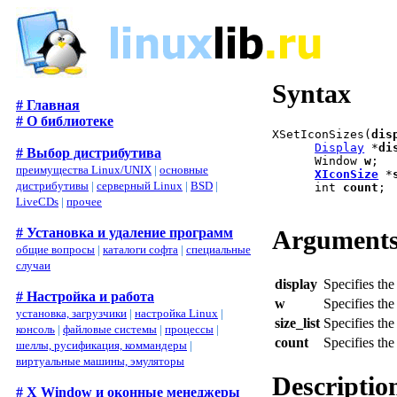
Syntax
# Главная
# О библиотеке
XSetIconSizes(
dis
Display
 *
di
# Выбор дистрибутива
      Window 
w
;

преимущества Linux/UNIX
|
основные
XIconSize
 *
дистрибутивы
|
серверный Linux
|
BSD
|
      int 
count
;

LiveCDs
|
прочее
Argument
# Установка и удаление программ
общие вопросы
|
каталоги софта
|
специальные
случаи
display
Specifies the
# Настройка и работа
w
Specifies th
установка, загрузчики
|
настройка Linux
|
size_list
Specifies the 
консоль
|
файловые системы
|
процессы
|
count
Specifies the
шеллы, русификация, коммандеры
|
виртуальные машины, эмуляторы
Descriptio
# X Window и оконные менеджеры