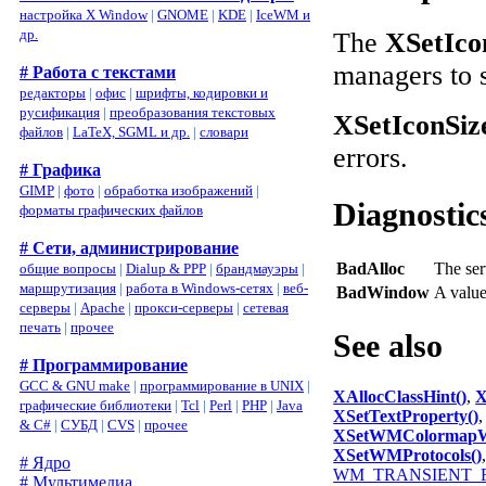
настройка X Window
|
GNOME
|
KDE
|
IceWM и
др.
The
XSetIco
managers to s
# Работа с текстами
редакторы
|
офис
|
шрифты, кодировки и
русификация
|
преобразования текстовых
XSetIconSiz
файлов
|
LaTeX, SGML и др.
|
словари
errors.
# Графика
GIMP
|
фото
|
обработка изображений
|
Diagnostic
форматы графических файлов
# Сети, администрирование
BadAlloc
The ser
общие вопросы
|
Dialup & PPP
|
брандмауэры
|
маршрутизация
|
работа в Windows-сетях
|
веб-
BadWindow
A valu
серверы
|
Apache
|
прокси-серверы
|
сетевая
печать
|
прочее
See also
# Программирование
GCC & GNU make
|
программирование в UNIX
|
XAllocClassHint()
,
X
графические библиотеки
|
Tcl
|
Perl
|
PHP
|
Java
XSetTextProperty()
& C#
|
СУБД
|
CVS
|
прочее
XSetWMColormapW
XSetWMProtocols()
# Ядро
WM_TRANSIENT_FO
# Мультимедиа