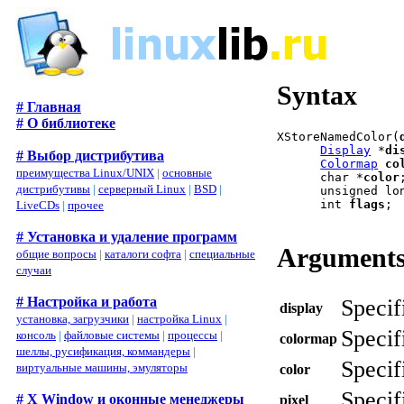
Syntax
# Главная
# О библиотеке
XStoreNamedColor(
Display
 *
di
# Выбор дистрибутива
Colormap
co
преимущества Linux/UNIX
|
основные
      char *
color
;
дистрибутивы
|
серверный Linux
|
BSD
|
      unsigned lo
      int 
flags
;

LiveCDs
|
прочее
# Установка и удаление программ
Argument
общие вопросы
|
каталоги софта
|
специальные
случаи
# Настройка и работа
Specif
display
установка, загрузчики
|
настройка Linux
|
Specif
консоль
|
файловые системы
|
процессы
|
colormap
шеллы, русификация, коммандеры
|
Specif
виртуальные машины, эмуляторы
color
Specif
# X Window и оконные менеджеры
pixel