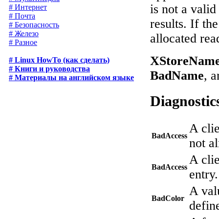
is not a vali
# Интернет
# Почта
results. If th
# Безопасность
# Железо
allocated rea
# Разное
XStoreName
# Linux HowTo (как сделать)
# Книги и руководства
BadName
, 
# Материалы на английском языке
Diagnostic
A cli
BadAccess
not a
A cli
BadAccess
entry.
A val
BadColor
defin