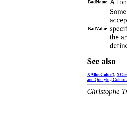
A fon
BadName
Some 
accep
speci
BadValue
the a
define
See also
XAllocColor()
,
XCre
and Querying Colorma
Christophe T