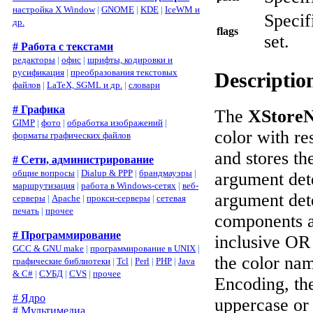
настройка X Window
|
GNOME
|
KDE
|
IceWM и
Specif
др.
flags
set.
# Работа с текстами
редакторы
|
офис
|
шрифты, кодировки и
русификация
|
преобразования текстовых
Descriptio
файлов
|
LaTeX, SGML и др.
|
словари
# Графика
The
XStore
GIMP
|
фото
|
обработка изображений
|
color with re
форматы графических файлов
and stores th
# Сети, администрирование
общие вопросы
|
Dialup & PPP
|
брандмауэры
|
argument dete
маршрутизация
|
работа в Windows-сетях
|
веб-
argument det
серверы
|
Apache
|
прокси-серверы
|
сетевая
печать
|
прочее
components ar
# Программирование
inclusive OR 
GCC & GNU make
|
программирование в UNIX
|
the color nam
графические библиотеки
|
Tcl
|
Perl
|
PHP
|
Java
& C#
|
СУБД
|
CVS
|
прочее
Encoding, the
# Ядро
uppercase or 
# Мультимедиа