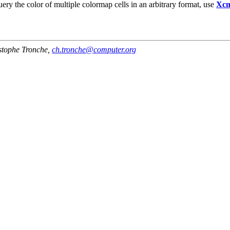
ery the color of multiple colormap cells in an arbitrary format, use
Xcm
stophe Tronche
,
ch.tronche@computer.org