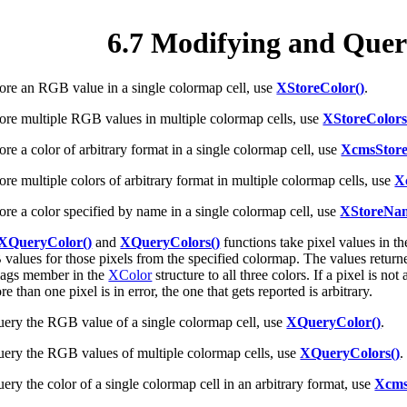
6.7 Modifying and Quer
tore an RGB value in a single colormap cell, use
XStoreColor()
.
tore multiple RGB values in multiple colormap cells, use
XStoreColors
ore a color of arbitrary format in a single colormap cell, use
XcmsStore
ore multiple colors of arbitrary format in multiple colormap cells, use
X
ore a color specified by name in a single colormap cell, use
XStoreNam
XQueryColor()
and
XQueryColors()
functions take pixel values in t
values for those pixels from the specified colormap. The values returne
flags member in the
XColor
structure to all three colors. If a pixel is no
re than one pixel is in error, the one that gets reported is arbitrary.
uery the RGB value of a single colormap cell, use
XQueryColor()
.
uery the RGB values of multiple colormap cells, use
XQueryColors()
.
ery the color of a single colormap cell in an arbitrary format, use
Xcms