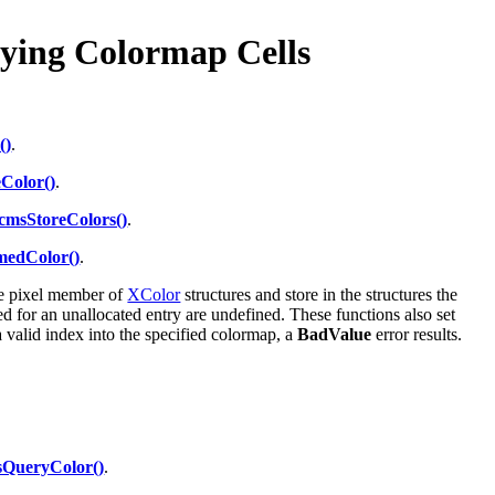
ying Colormap Cells
()
.
Color()
.
cmsStoreColors()
.
edColor()
.
he pixel member of
XColor
structures and store in the structures the
d for an unallocated entry are undefined. These functions also set
t a valid index into the specified colormap, a
BadValue
error results.
QueryColor()
.