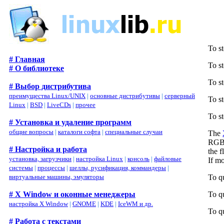
To s
# Главная
To s
# О библиотеке
To st
# Выбор дистрибутива
преимущества Linux/UNIX
|
основные дистрибутивы
|
серверный
To st
Linux
|
BSD
|
LiveCDs
|
прочее
To st
# Установка и удаление программ
общие вопросы
|
каталоги софта
|
специальные случаи
The
RGB 
# Настройка и работа
the 
установка, загрузчики
|
настройка Linux
|
консоль
|
файловые
If mo
системы
|
процессы
|
шеллы, русификация, коммандеры
|
To q
виртуальные машины, эмуляторы
To q
# X Window и оконные менеджеры
настройка X Window
|
GNOME
|
KDE
|
IceWM и др.
To qu
# Работа с текстами