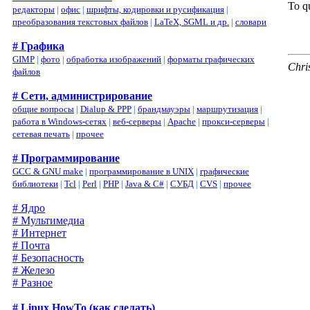
To qu
редакторы
|
офис
|
шрифты, кодировки и русификация
|
преобразования текстовых файлов
|
LaTeX, SGML и др.
|
словари
# Графика
GIMP
|
фото
|
обработка изображений
|
форматы графических
Chri
файлов
# Сети, администрирование
общие вопросы
|
Dialup & PPP
|
брандмауэры
|
маршрутизация
|
работа в Windows-сетях
|
веб-серверы
|
Apache
|
прокси-серверы
|
сетевая печать
|
прочее
# Программирование
GCC & GNU make
|
программирование в UNIX
|
графические
библиотеки
|
Tcl
|
Perl
|
PHP
|
Java & C#
|
СУБД
|
CVS
|
прочее
# Ядро
# Мультимедиа
# Интернет
# Почта
# Безопасность
# Железо
# Разное
# Linux HowTo (как сделать)