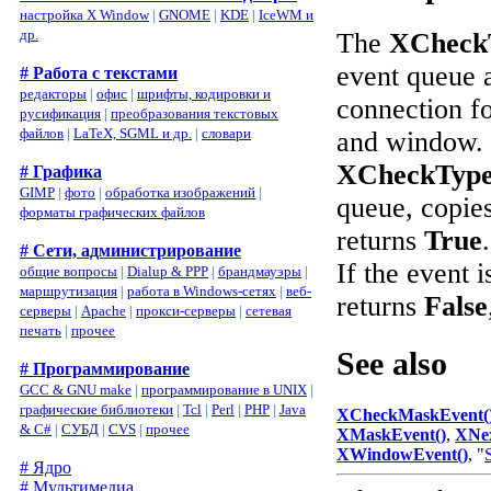
настройка X Window
|
GNOME
|
KDE
|
IceWM и
др.
The
XCheck
event queue a
# Работа с текстами
редакторы
|
офис
|
шрифты, кодировки и
connection fo
русификация
|
преобразования текстовых
файлов
|
LaTeX, SGML и др.
|
словари
and window. I
XCheckType
# Графика
GIMP
|
фото
|
обработка изображений
|
queue, copies
форматы графических файлов
returns
True
# Сети, администрирование
If the event i
общие вопросы
|
Dialup & PPP
|
брандмауэры
|
маршрутизация
|
работа в Windows-сетях
|
веб-
returns
False
серверы
|
Apache
|
прокси-серверы
|
сетевая
печать
|
прочее
See also
# Программирование
GCC & GNU make
|
программирование в UNIX
|
графические библиотеки
|
Tcl
|
Perl
|
PHP
|
Java
XCheckMaskEvent(
& C#
|
СУБД
|
CVS
|
прочее
XMaskEvent()
,
XNex
XWindowEvent()
, "
# Ядро
# Мультимедиа