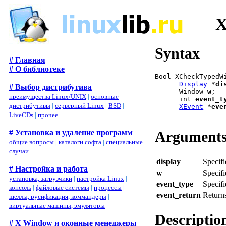
X
Syntax
# Главная
# О библиотеке
Bool XCheckTypedW
Display
 *
di
# Выбор дистрибутива
      Window 
w
;

преимущества Linux/UNIX
|
основные
      int 
event_t
дистрибутивы
|
серверный Linux
|
BSD
|
XEvent
 *
eve
LiveCDs
|
прочее
Argument
# Установка и удаление программ
общие вопросы
|
каталоги софта
|
специальные
случаи
display
Specifi
# Настройка и работа
w
Specif
установка, загрузчики
|
настройка Linux
|
event_type
Specifi
консоль
|
файловые системы
|
процессы
|
event_return
Returns
шеллы, русификация, коммандеры
|
виртуальные машины, эмуляторы
Descriptio
# X Window и оконные менеджеры