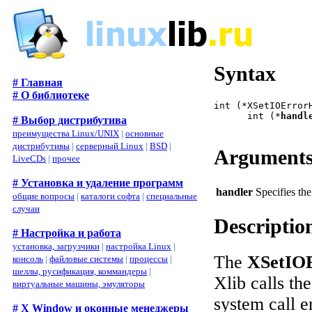
Syntax
# Главная
# О библиотеке
int (*XSetIOError
      int (*
handl
# Выбор дистрибутива
преимущества Linux/UNIX
|
основные
дистрибутивы
|
серверный Linux
|
BSD
|
Argument
LiveCDs
|
прочее
# Установка и удаление программ
handler
Specifies the
общие вопросы
|
каталоги софта
|
специальные
случаи
Descriptio
# Настройка и работа
установка, загрузчики
|
настройка Linux
|
The
XSetIOE
консоль
|
файловые системы
|
процессы
|
шеллы, русификация, коммандеры
|
Xlib calls th
виртуальные машины, эмуляторы
system call e
# X Window и оконные менеджеры