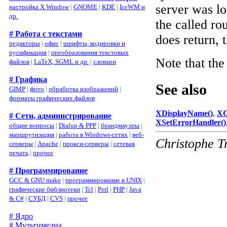
server was lo
настройка X Window
|
GNOME
|
KDE
|
IceWM и
др.
the called ro
# Работа с текстами
does return, t
редакторы
|
офис
|
шрифты, кодировки и
русификация
|
преобразования текстовых
Note that the
файлов
|
LaTeX, SGML и др.
|
словари
# Графика
See also
GIMP
|
фото
|
обработка изображений
|
форматы графических файлов
XDisplayName()
,
XG
# Сети, администрирование
XSetErrorHandler()
общие вопросы
|
Dialup & PPP
|
брандмауэры
|
маршрутизация
|
работа в Windows-сетях
|
веб-
Christophe T
серверы
|
Apache
|
прокси-серверы
|
сетевая
печать
|
прочее
# Программирование
GCC & GNU make
|
программирование в UNIX
|
графические библиотеки
|
Tcl
|
Perl
|
PHP
|
Java
& C#
|
СУБД
|
CVS
|
прочее
# Ядро
# Мультимедиа