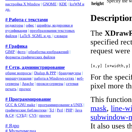
Specify the w
height
настройка X Window
|
GNOME
|
KDE
|
IceWM и
др.
Descriptio
# Работа с текстами
редакторы
|
офис
|
шрифты, кодировки и
русификация
|
преобразования текстовых
The
XDrawRe
файлов
|
LaTeX, SGML и др.
|
словари
specified rec
# Графика
request were 
GIMP
|
фото
|
обработка изображений
|
форматы графических файлов
# Сети, администрирование
общие вопросы
|
Dialup & PPP
|
брандмауэры
|
For the speci
маршрутизация
|
работа в Windows-сетях
|
веб-
серверы
|
Apache
|
прокси-серверы
|
сетевая
pixel more t
печать
|
прочее
This functio
# Программирование
GCC & GNU make
|
программирование в UNIX
|
mask
,
line-w
графические библиотеки
|
Tcl
|
Perl
|
PHP
|
Java
subwindow-
& C#
|
СУБД
|
CVS
|
прочее
It also uses
# Ядро
# Мультимедиа