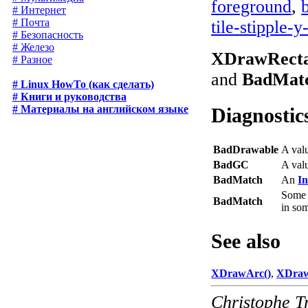
foreground
,
# Интернет
# Почта
tile-stipple-y
# Безопасность
# Железо
XDrawRecta
# Разное
and
BadMat
# Linux HowTo (как сделать)
# Книги и руководства
# Материалы на английском языке
Diagnostic
BadDrawable
A val
BadGC
A val
BadMatch
An
I
Some a
BadMatch
in som
See also
XDrawArc()
,
XDraw
Christophe T