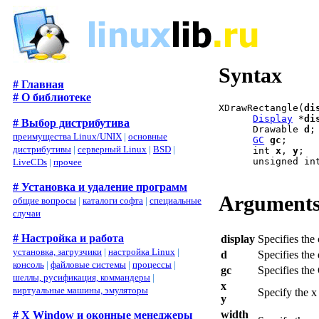
Syntax
# Главная
# О библиотеке
XDrawRectangle(
di
Display
 *
di
# Выбор дистрибутива
      Drawable 
d
;

преимущества Linux/UNIX
|
основные
GC
gc
;

дистрибутивы
|
серверный Linux
|
BSD
|
      int 
x
, 
y
;

      unsigned in
LiveCDs
|
прочее
# Установка и удаление программ
Argument
общие вопросы
|
каталоги софта
|
специальные
случаи
# Настройка и работа
display
Specifies the
установка, загрузчики
|
настройка Linux
|
d
Specifies the
консоль
|
файловые системы
|
процессы
|
gc
Specifies the
шеллы, русификация, коммандеры
|
x
виртуальные машины, эмуляторы
Specify the x
y
width
# X Window и оконные менеджеры