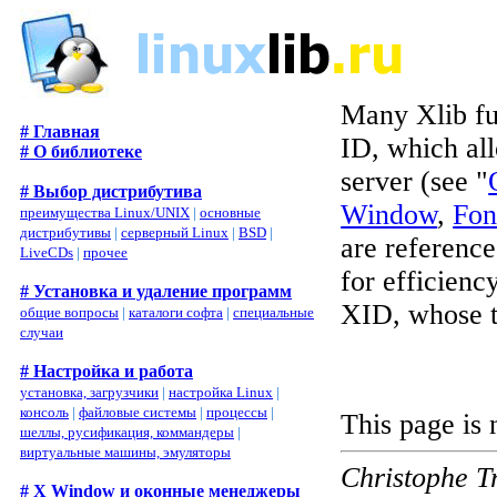
Many Xlib fun
# Главная
ID, which all
# О библиотеке
server (see "
# Выбор дистрибутива
Window
,
Fon
преимущества Linux/UNIX
|
основные
дистрибутивы
|
серверный Linux
|
BSD
|
are reference
LiveCDs
|
прочее
for efficienc
# Установка и удаление программ
XID, whose t
общие вопросы
|
каталоги софта
|
специальные
случаи
# Настройка и работа
установка, загрузчики
|
настройка Linux
|
консоль
|
файловые системы
|
процессы
|
This page is
шеллы, русификация, коммандеры
|
виртуальные машины, эмуляторы
Christophe T
# X Window и оконные менеджеры