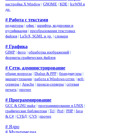
настройка X Window
|
GNOME
|
KDE
|
IceWM и
др.
# Работа с текстами
редакторы
|
офис
|
шрифты, кодировки и
русификация
|
преобразования текстовых
файлов
|
LaTeX, SGML и др.
|
словари
# Графика
GIMP
|
фото
|
обработка изображений
|
форматы графических файлов
# Сети, администрирование
общие вопросы
|
Dialup & PPP
|
брандмауэры
|
маршрутизация
|
работа в Windows-сетях
|
веб-
серверы
|
Apache
|
прокси-серверы
|
сетевая
печать
|
прочее
# Программирование
GCC & GNU make
|
программирование в UNIX
|
графические библиотеки
|
Tcl
|
Perl
|
PHP
|
Java
& C#
|
СУБД
|
CVS
|
прочее
# Ядро
# Мультимедиа