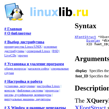
Syntax
# Главная
# О библиотеке
XFontStruct
 *XQue
Display
 *
di
# Выбор дистрибутива
      XID 
font_ID
;
преимущества Linux/UNIX
|
основные
дистрибутивы
|
серверный Linux
|
BSD
|
LiveCDs
|
прочее
Argument
# Установка и удаление программ
общие вопросы
|
каталоги софта
|
специальные
display
Specifies the
случаи
font_ID
Specifies the
# Настройка и работа
Descriptio
установка, загрузчики
|
настройка Linux
|
консоль
|
файловые системы
|
процессы
|
шеллы, русификация, коммандеры
|
The
XQuery
виртуальные машины, эмуляторы
XFontStruct
s
# X Window и оконные менеджеры