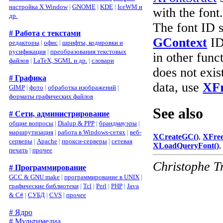
настройка X Window
|
GNOME
|
KDE
|
IceWM и
with the font
др.
The font ID s
# Работа с текстами
GContext
ID
редакторы
|
офис
|
шрифты, кодировки и
русификация
|
преобразования текстовых
in other func
файлов
|
LaTeX, SGML и др.
|
словари
does not exis
# Графика
data, use
XFr
GIMP
|
фото
|
обработка изображений
|
форматы графических файлов
See also
# Сети, администрирование
общие вопросы
|
Dialup & PPP
|
брандмауэры
|
маршрутизация
|
работа в Windows-сетях
|
веб-
XCreateGC()
,
XFree
серверы
|
Apache
|
прокси-серверы
|
сетевая
XLoadQueryFont()
печать
|
прочее
Christophe T
# Программирование
GCC & GNU make
|
программирование в UNIX
|
графические библиотеки
|
Tcl
|
Perl
|
PHP
|
Java
& C#
|
СУБД
|
CVS
|
прочее
# Ядро
# Мультимедиа