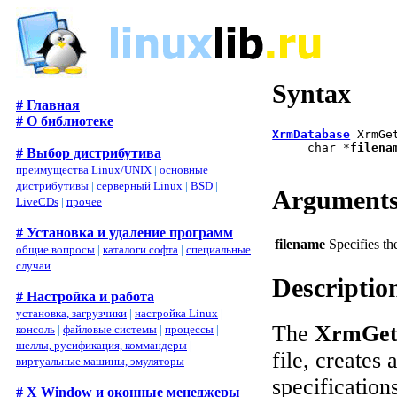
Syntax
# Главная
# О библиотеке
XrmDatabase
 XrmGe
     char *
filena
# Выбор дистрибутива
преимущества Linux/UNIX
|
основные
дистрибутивы
|
серверный Linux
|
BSD
|
Argument
LiveCDs
|
прочее
# Установка и удаление программ
filename
Specifies th
общие вопросы
|
каталоги софта
|
специальные
случаи
Descriptio
# Настройка и работа
установка, загрузчики
|
настройка Linux
|
The
XrmGetF
консоль
|
файловые системы
|
процессы
|
шеллы, русификация, коммандеры
|
file, creates
виртуальные машины, эмуляторы
specification
# X Window и оконные менеджеры