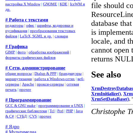
file should c
настройка X Window
|
GNOME
|
KDE
|
IceWM и
др.
ResourceLine
# Работа с текстами
database that
редакторы
|
офис
|
шрифты, кодировки и
is implementa
русификация
|
преобразования текстовых
файлов
|
LaTeX, SGML и др.
|
словари
locale, and th
# Графика
cannot open t
GIMP
|
фото
|
обработка изображений
|
returns NUL
форматы графических файлов
# Сети, администрирование
See also
общие вопросы
|
Dialup & PPP
|
брандмауэры
|
маршрутизация
|
работа в Windows-сетях
|
веб-
серверы
|
Apache
|
прокси-серверы
|
сетевая
XrmDestroyDatabas
печать
|
прочее
XrmInitialize()
,
XrmL
XrmSetDataBase()
, 
# Программирование
GCC & GNU make
|
программирование в UNIX
|
Christophe T
графические библиотеки
|
Tcl
|
Perl
|
PHP
|
Java
& C#
|
СУБД
|
CVS
|
прочее
# Ядро
# Мультимедиа