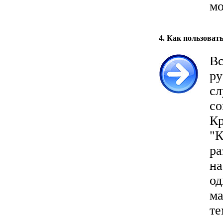
мо
4. Как пользоват
Вс
ру
сл
со
Кр
"К
ра
на
о
ма
те