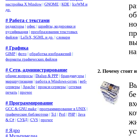
ра
настройка X Window
|
GNOME
|
KDE
|
IceWM и
др.
об
# Работа с текстами
но
редакторы
|
офис
|
шрифты, кодировки и
пр
русификация
|
преобразования текстовых
файлов
|
LaTeX, SGML и др.
|
словари
вы
# Графика
на
GIMP
|
фото
|
обработка изображений
|
форматы графических файлов
# Сети, администрирование
2. Почему стоит 
общие вопросы
|
Dialup & PPP
|
брандмауэры
|
маршрутизация
|
работа в Windows-сетях
|
веб-
Вы
серверы
|
Apache
|
прокси-серверы
|
сетевая
бе
печать
|
прочее
вх
# Программирование
GCC & GNU make
|
программирование в UNIX
|
ко
графические библиотеки
|
Tcl
|
Perl
|
PHP
|
Java
жи
& C#
|
СУБД
|
CVS
|
прочее
ус
# Ядро
# Мультимедиа