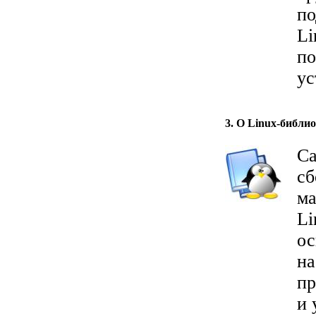
по
Li
по
ус
3. О Linux-библио
Са
сб
ма
Li
ос
на
пр
и 