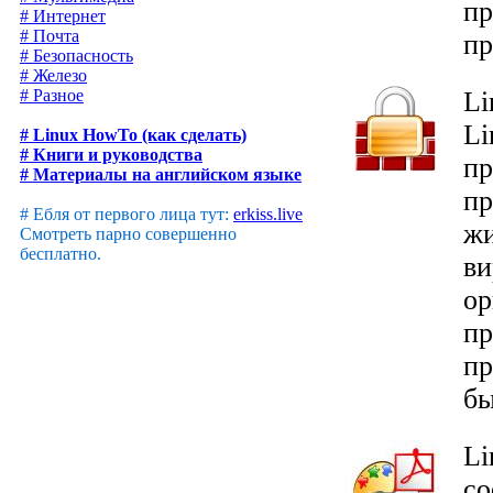
пр
# Интернет
# Почта
пр
# Безопасность
# Железо
Li
# Разное
Li
# Linux HowTo (как сделать)
# Книги и руководства
пр
# Материалы на английском языке
пр
#
Ебля от первого лица тут:
erkiss.live
жи
Смотреть парно совершенно
бесплатно.
ви
ор
пр
пр
бы
Li
со