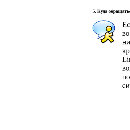
5. Куда обращать
Ес
во
ни
кр
Li
во
по
си