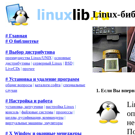
Linux-би
# Главная
# О библиотеке
# Выбор дистрибутива
преимущества Linux/UNIX
|
основные
дистрибутивы
|
серверный Linux
|
BSD
|
LiveCDs
|
прочее
# Установка и удаление программ
общие вопросы
|
каталоги софта
|
специальные
1. Если Вы вперв
случаи
# Настройка и работа
Li
установка, загрузчики
|
настройка Linux
|
оп
консоль
|
файловые системы
|
процессы
|
шеллы, русификация, коммандеры
|
не
виртуальные машины, эмуляторы
По
# X Window и оконные менеджеры