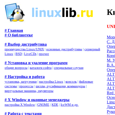
К
UNI
# Главная
# О библиотеке
Мор
С. Д
# Выбор дистрибутива
Опер
преимущества Linux/UNIX
|
основные дистрибутивы
|
серверный
Расс
Linux
|
BSD
|
LiveCDs
|
прочее
Конф
М. У
# Установка и удаление программ
В.А.
общие вопросы
|
каталоги софта
|
специальные случаи
Опер
ALT 
# Настройка и работа
ALT 
установка, загрузчики
|
настройка Linux
|
консоль
|
файловые
ALT 
системы
|
процессы
|
шеллы, русификация, коммандеры
|
ALT 
виртуальные машины, эмуляторы
Red 
Осно
# X Window и оконные менеджеры
Linu
настройка X Window
|
GNOME
|
KDE
|
IceWM и др.
Дист
Руко
# Работа с текстами