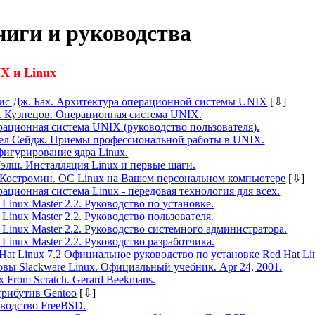
ниги и руководства
X и Linux
ис Дж. Бах. Архитектура операционной системы UNIX
[
⇩
]
. Кузнецов. Операционная система UNIX.
ационная система UNIX (руководство пользователя).
ел Сейдж. Приемы профессиональной работы в UNIX.
игурирование ядра Linux.
элш. Инсталляция Linux и первые шаги.
Костромин. ОС Linux на Вашем персональном компьютере
[
⇩
]
ационная система Linux - передовая технология для всех.
Linux Master 2.2. Руководство по установке.
Linux Master 2.2. Руководство пользователя.
Linux Master 2.2. Руководство системного администратора.
Linux Master 2.2. Руководство разработчика.
Hat Linux 7.2 Официальное руководство по установке Red Hat Li
вы Slackware Linux. Официальный учебник. Apr 24, 2001.
x From Scratch. Gerard Beekmans.
рибутив Gentoo
[
⇩
]
водство FreeBSD.