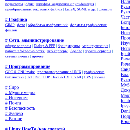
Иллю
редакторы
|
офис
|
шрифты, кодировки и русификация
|
Руко
преобразования текстовых файлов
|
LaTeX, SGML и др.
|
словари
Руко
Част
# Графика
Вопр
GIMP
|
фото
|
обработка изображений
|
форматы графических
Безо
файлов
Инте
Прог
# Сети, администрирование
Изуч
общие вопросы
|
Dialup & PPP
|
брандмауэры
|
маршрутизация
|
Испо
работа в Windows-сетях
|
веб-серверы
|
Apache
|
прокси-серверы
|
Брай
сетевая печать
|
прочее
Рича
Рича
# Программирование
Санд
GCC & GNU make
|
программирование в UNIX
|
графические
Вла
библиотеки
|
Tcl
|
Perl
|
PHP
|
Java & C#
|
СУБД
|
CVS
|
прочее
Руко
MyS
# Ядро
Док
# Мультимедиа
Маp
# Интернет
Iptab
# Почта
Ipsys
# Безопасность
Dani
# Железо
Подр
# Разное
Кэри
# Linux HowTo (как сделать)