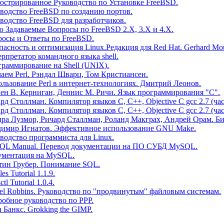
стрированное Руководство по Установке FreeBSD.
водство FreeBSD по созданию портов.
водство FreeBSD для разработчиков.
о Задаваемые Вопросы по FreeBSD 2.X, 3.X и 4.X.
осы и Ответы по FreeBSD.
пасность и оптимизация Linux.Редакция для Red Hat. Gerhard Mo
рпретатор командного языка shell.
раммирование на Shell (UNIX).
аем Perl. Рэндал Шварц, Том Кристиансен.
льзование Perl в интернет-технологиях. Дмитрий Леонов.
ен В. Керниган, Деннис М. Ричи. Язык программирования "C".
рд Столлман. Компилятор языков C, C++, Objective C gcc 2.7 (час
рд Столлман. Компилятор языков C, C++, Objective C gcc 2.7 (час
ра Лузмор, Ричард Сталлман, Роланд Макграх, Андрей Орам. Би
димир Игнатов. Эффективное использование GNU Make.
водство программиста для Linux.
QL Manual. Перевод документации на ПО СУБД MySQL.
ументация на MySQL.
тин Грубеp. Понимание SQL.
les Tutorial 1.1.9.
ctl Tutorial 1.0.4.
el Robbins. Руководство по "продвинутым" файловым системам.
обное руководство по PPP.
 Банкс. Grokking the GIMP.