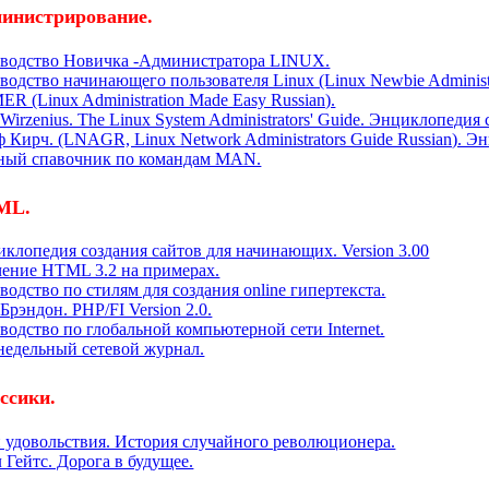
инистрирование.
оводство Новичка -Администратора LINUX.
водство начинающего пользователя Linux (Linux Newbie Administ
R (Linux Administration Made Easy Russian).
 Wirzenius. The Linux System Administrators' Guide. Энциклопеди
 Кирч. (LNAGR, Linux Network Administrators Guide Russian). Э
ный спавочник по командам MAN.
ML.
клопедия создания сайтов для начинающих. Version 3.00
ение HTML 3.2 на примерах.
водство по стилям для создания online гипертекста.
Брэндон. PHP/FI Version 2.0.
водство по глобальной компьютерной сети Internet.
едельный сетевой журнал.
ссики.
 удовольствия. История случайного революционера.
 Гейтс. Дорога в будущее.