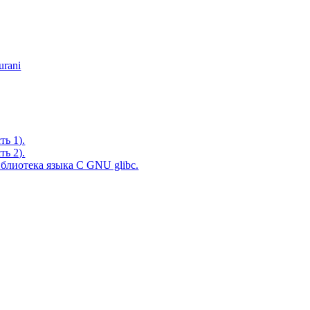
urani
ть 1).
ть 2).
блиотека языка C GNU glibc.