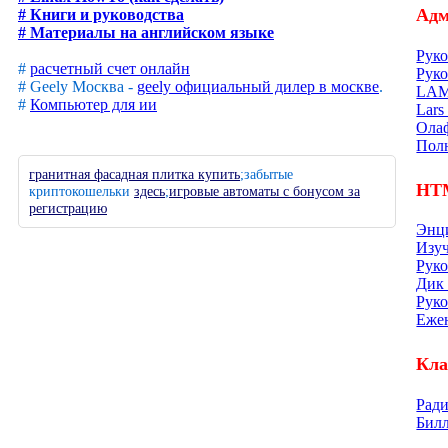
Адм
# Книги и руководства
# Материалы на английском языке
Рук
#
расчетный счет онлайн
Руко
# Geely Москва -
geely официальный дилер в москве
.
LAME
#
Компьютер для ии
Lars
Олаф
Пол
гранитная фасадная плитка купить
;забытые
HT
криптокошельки
здесь
;
игровые автоматы с бонусом за
регистрацию
Энци
Изуч
Руко
Дик 
Руко
Ежен
Кла
Ради
Билл