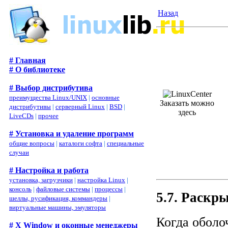
Назад
# Главная
# О библиотеке
# Выбор дистрибутива
преимущества Linux/UNIX
|
основные
Заказать можно
дистрибутивы
|
серверный Linux
|
BSD
|
здесь
LiveCDs
|
прочее
# Установка и удаление программ
общие вопросы
|
каталоги софта
|
специальные
случаи
# Настройка и работа
установка, загрузчики
|
настройка Linux
|
консоль
|
файловые системы
|
процессы
|
5.7. Раскр
шеллы, русификация, коммандеры
|
виртуальные машины, эмуляторы
Когда оболо
# X Window и оконные менеджеры