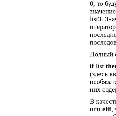
0, то бу
значение
list3. З
операто
последн
последов
Полный 
if
list
the
(здесь к
необязат
них соде
В качест
или
elif
,