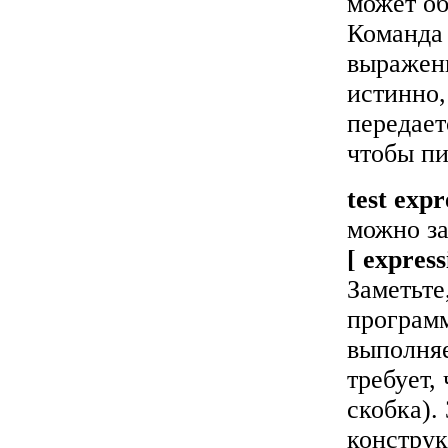
может об
Команд
выражени
истинно,
передае
чтобы пи
test expr
можно за
[ express
Заметьте
программ
выполня
требует,
скобка).
констру