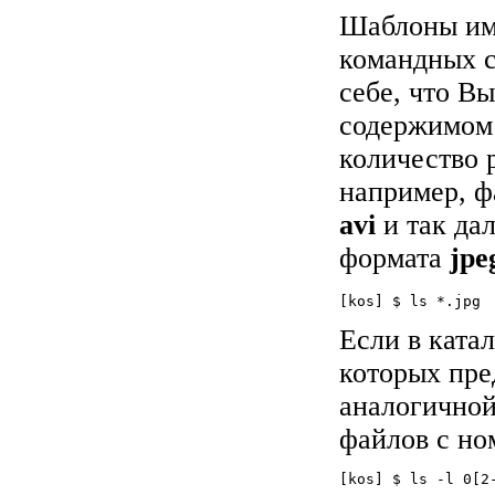
Шаблоны име
командных 
себе, что В
содержимом 
количество 
например, ф
avi
и так да
формата
jpe
[kos] $ ls *.jpg
Если в ката
которых пре
аналогичной
файлов с но
[kos] $ ls -l 0[2