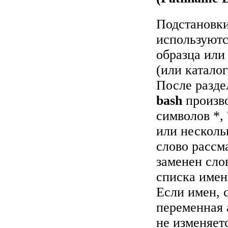
Подстановки
используютс
образца или
(или катало
После раздел
bash
произво
символов *, 
или несколь
слово рассм
заменен сло
списка имен
Если имен, 
переменная
не изменяет