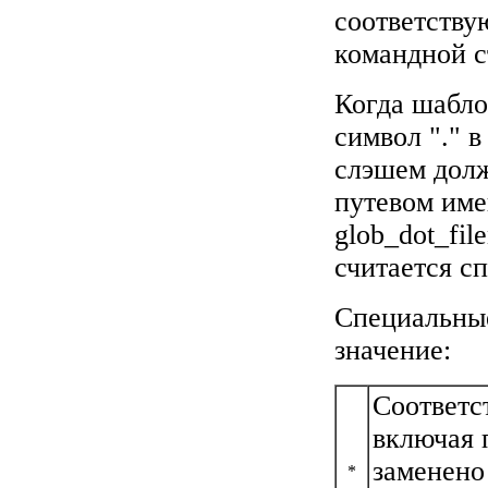
соответству
командной с
Когда шабло
символ "." 
слэшем долж
путевом име
glob_dot_fil
считается с
Специальны
значение:
Соответс
включая 
заменено 
*