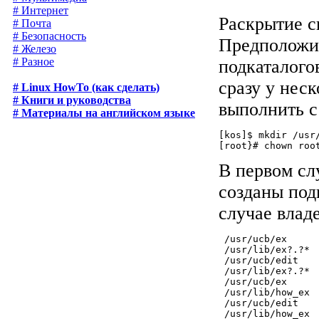
# Интернет
Раскрытие с
# Почта
# Безопасность
Предположим
# Железо
# Разное
подкаталого
сразу у нес
# Linux HowTo (как сделать)
# Книги и руководства
выполнить 
# Материалы на английском языке
[kos]$ mkdir /usr
В первом слу
созданы подк
случае влад
 /usr/ucb/ex

 /usr/lib/ex?.?*

 /usr/ucb/edit

 /usr/lib/ex?.?*

 /usr/ucb/ex

 /usr/lib/how_ex

 /usr/ucb/edit
