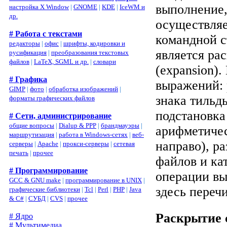
выполнение,
настройка X Window
|
GNOME
|
KDE
|
IceWM и
др.
осуществляе
# Работа с текстами
командной с
редакторы
|
офис
|
шрифты, кодировки и
является ра
русификация
|
преобразования текстовых
файлов
|
LaTeX, SGML и др.
|
словари
(expansion).
# Графика
выражений: 
GIMP
|
фото
|
обработка изображений
|
знака тильды
форматы графических файлов
подстановка
# Сети, администрирование
общие вопросы
|
Dialup & PPP
|
брандмауэры
|
арифметичес
маршрутизация
|
работа в Windows-сетях
|
веб-
направо), р
серверы
|
Apache
|
прокси-серверы
|
сетевая
печать
|
прочее
файлов и кат
# Программирование
операции вы
GCC & GNU make
|
программирование в UNIX
|
здесь переч
графические библиотеки
|
Tcl
|
Perl
|
PHP
|
Java
& C#
|
СУБД
|
CVS
|
прочее
Раскрытие 
# Ядро
# Мультимедиа