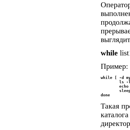
Операто
выполнен
продолжа
прерывае
выгляди
while
lis
Пример:
while [ -d my
	ls -l mydirectory >> logfile

	echo -- SEPARATOR -- >> logfile

	sleep 60

Такая пр
каталога
директор