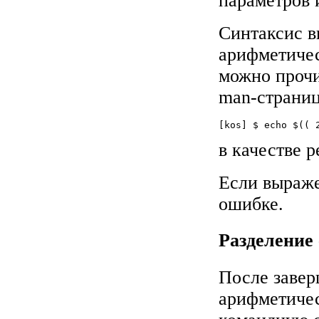
параметров 
Синтаксис 
арифметичес
можно проч
man-страни
в качестве р
Если выраж
ошибке.
Разделение с
После завер
арифметичес