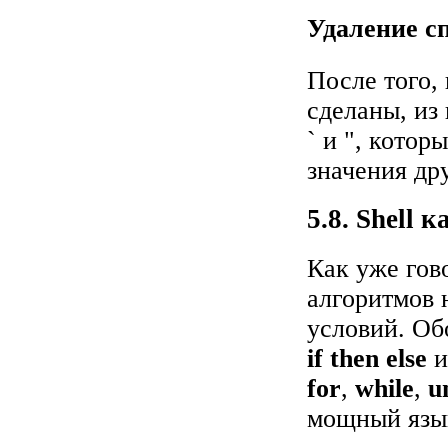
Удаление с
После того,
сделаны, из
` и ", кото
значения др
5.8. Shell
Как уже гов
алгоритмов 
условий. О
if then else
for
,
while
,
u
мощный язы