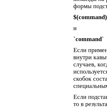
формы подст
$(command
и
`command`
Если примен
внутри кавы
случаев, ког
используетс
скобок сост
специальны
Если подста
то в резуль