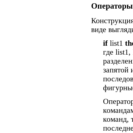
Оператор
Конструкция
виде выгляди
if
list1
th
где list1
разделен
запятой 
последов
фигурные 
Операто
командам
команд, 
последне