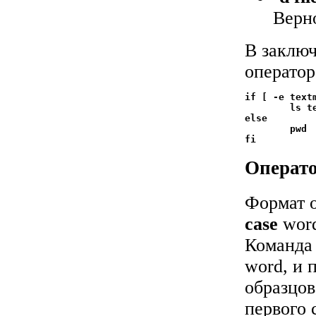
Верно
В заключ
операто
if [ -e textm
	ls textmode*

else

	pwd

Операт
Формат 
case
wor
Команд
word, и 
образцов
первого 