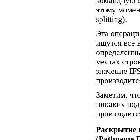
командную с
этому момен
splitting).
Эта операци
ищутся все 
определенны
местах стро
значение IFS
производитс
Заметим, чт
никаких под
производитс
Раскрытие 
(Pathname E