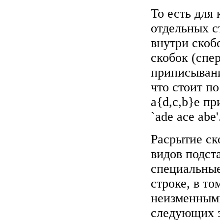
То есть для
отдельных с
внутри скоб
скобок (спер
приписывани
что стоит п
a{d,c,b}e п
`ade ace abe'
Расрытие ск
видов подст
специальные
строке, в т
неизменными
следующих э