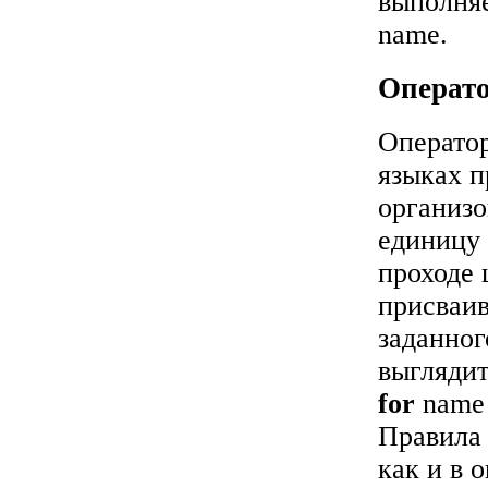
выполня
name.
Операт
Операто
языках п
организо
единицу 
проходе 
присваив
заданног
выглядит
for
nam
Правила 
как и в 