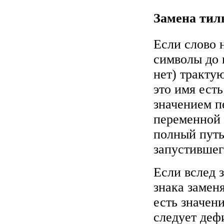
Замена тиль
Если слово н
символы до 
нет) трактую
это имя есть
значением 
переменной 
полный путь
запустившег
Если вслед з
знака замен
есть значен
следует деф