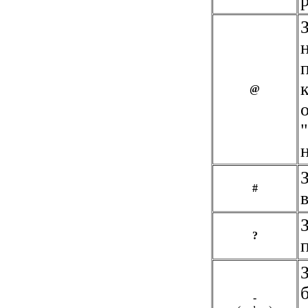
@
#
?
-