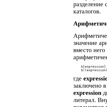
разделение 
каталогов.
Арифметиче
Арифметиче
значение ар
вместо него
арифметичек
    $[expression]

где
expressi
заключено в
expression
д
литерал. Вн