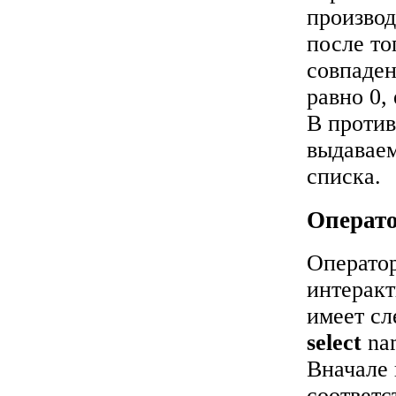
производ
после то
совпаден
равно 0,
В против
выдаваем
списка.
Операт
Операто
интеракт
имеет с
select
na
Вначале 
соответс