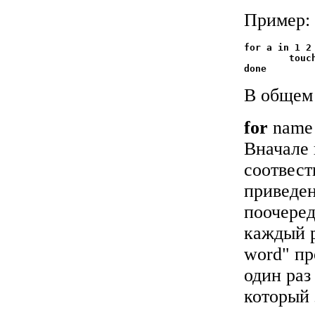
Пример:
for a in 1 2 
	touch foo_$a

В общем
for
name
Вначале 
соотвест
приведе
поочеред
каждый р
word" пр
один раз
который 