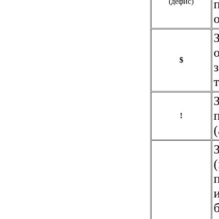
(дефис)
$
!