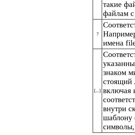
такие фай
файлам с
Соответс
Например,
?
имена file
Соответс
указанны
знаком м
стоящий 
включая 
[...]
соответс
внутри ск
шаблону 
символы,