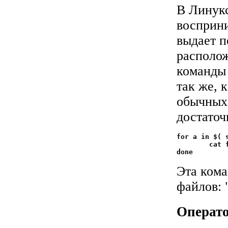
В Линук
восприни
выдает п
располо
команды
так же, 
обычных 
достаточ
for a in $( s
	cat file_$a

Эта кома
файлов: "f
Операт