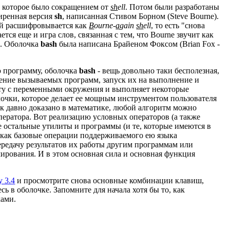
, которое было сокращением от
sh
ell
. Потом были разработаны
иренная версия
sh
, написанная Стивом Борном (Steve Bourne).
ой расшифровывается как
B
ourne-
a
gain
sh
ell
, то есть "снова
тся еще и игра слов, связанная с тем, что Bourne звучит как
". Оболочка
bash
была написана Брайеном Фоксом (Brian Fox -
ую программу, оболочка
bash
- вещь довольно таки бесполезная,
дение вызываемых программ, запуск их на выполнение и
оту с переменными окружения и выполняет некоторые
лочки, которое делает ее мощным инструментом пользователя
Как давно доказано в математике, любой алгоритм можно
ператора. Вот реализацию условных операторов (а также
се остальные утилиты и программы (и те, которые имеются в
) как базовые операции поддерживаемого ею языка
ередачу результатов их работы другим программам или
ирования. И в этом основная сила и основная функция
у 3.4
и просмотрите снова основные комбинации клавиш,
ь в оболочке. Запомните для начала хотя бы то, как
ками.