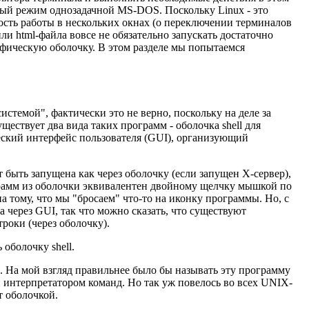
овый режим однозадачной MS-DOS. Поскольку Linux - это
ость работы в нескольких окнах (о переключении терминалов
или html-файла вовсе не обязательно запускать достаточно
фическую оболочку. В этом разделе мы попытаемся
истемой", фактически это не верно, поскольку на деле за
ществует два вида таких программ - оболочка shell для
еский интерфейс пользователя (GUI), организующий
 быть запущена как через оболочку (если запущен X-сервер),
ограмм из оболочки эквивалентен двойному щелчку мышкой по
 тому, что мы "бросаем" что-то на иконку программы. Но, с
 через GUI, так что можно сказать, что существуют
роки (через оболочку).
оболочку shell.
. На мой взгляд правильнее было бы называть эту программу
интерпретатором команд. Но так уж повелось во всех UNIX-
т оболочкой.