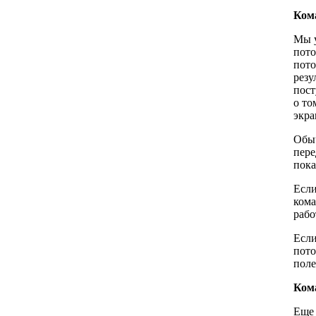
Ком
Мы у
пото
пото
резу
пост
о то
экра
Обыч
пере
пока
Если
кома
раб
Есл
пото
поле
Ком
Еще 