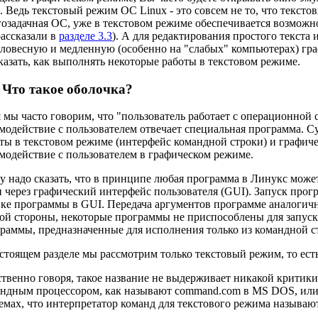
. Ведь текстовый режим ОС Linux - это совсем не то, что текст
озадачная ОС, уже в текстовом режиме обеспечивается возможн
ассказали в
разделе 3.3
). А для редактирования простого текста 
ловесную и медленную (особенно на "слабых" компьютерах) гра
казать, как выполнять некоторые работы в текстовом режиме.
. Что такое оболочка?
 мы часто говорим, что "пользователь работает с операционной с
модействие с пользователем отвечает специальная программа. Су
ты в текстовом режиме (интерфейс командной строки) и графич
модействие с пользователем в графическом режиме.
у надо сказать, что в принципе любая программа в Линукс может
и через графический интерфейс пользователя (GUI). Запуск пр
ке программы в GUI. Передача аргументов программе аналогична
ой стороны, некоторые программы не приспособлены для запуска
раммы, предназначенные для исполнения только из командной ст
стоящем разделе мы рассмотрим только текстовый режим, то есть 
твенно говоря, такое название не выдерживает никакой критики
ндным процессором, как называют command.com в MS DOS, или 
емах, что интерпретатор команд для текстового режима называю