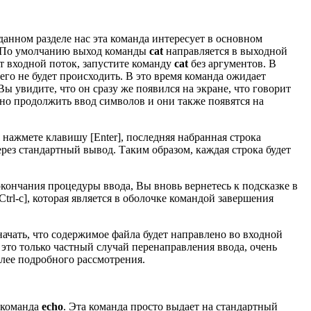
данном разделе нас эта команда интересует в основном
и. По умолчанию выход команды
cat
направляется в выходной
т входной поток, запустите команду
cat
без аргументов. В
чего не будет происходить. В это время команда ожидает
 увидите, что он сразу же появился на экране, что говорит
жно продолжить ввод символов и они также появятся на
нажмете клавишу [Enter], последняя набранная строка
ерез стандартный вывод. Таким образом, каждая строка будет
окончания процедуры ввода, Вы вновь вернетесь к подсказке в
rl-c], которая является в оболочке командой завершения
значать, что содержимое файла будет направлено во входной
это только частный случай перенаправления ввода, очень
олее подробного рассмотрения.
о команда
echo
. Эта команда просто выдает на стандартный