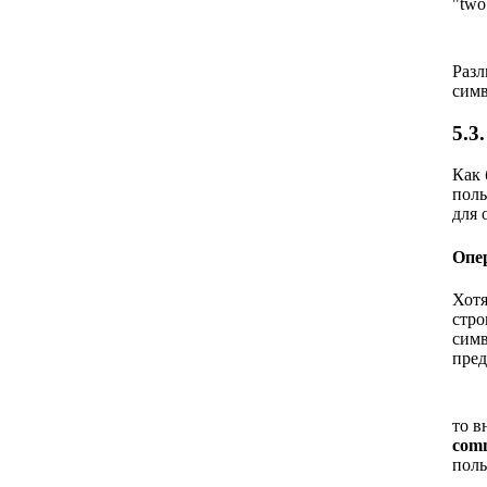
"two
Разл
симв
5.3
Как 
поль
для 
Опе
Хотя
стро
сим
пред
то в
com
поль