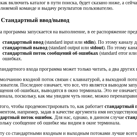
 как включить каталог в пути поиска, будет сказано ниже, а сей
лняемой команде и выдачу результатов пользователю.
. Стандартный ввод/вывод
а программа запускается на выполнение, в ее распоряжение пред
стандартный ввод
(standard input или
stdin
). По этому каналу
стандартный вывод
(standard output или
stdout
). По этому кан
стандартный поток сообщений об ошибках
(standard error ил
ошибках.
тандартного входа программа может только читать, а два других
молчанию входной поток связан с клавиатурой, а выходной пот
зователя. Последнее означает, что все, что является выводом з
щения об ошибках, выводятся в окно терминала. Это не означает,
инала, поскольку, как мы увидим чуть ниже, можно перенаправи
того, чтобы продемонстрировать то, как работает
стандартный 
ментом, например, задав в качестве аргумента имя несуществую
ндартный поток ошибок
. Для нас, однако, в данном случае
стан
ольку сообщение об ошибке мы видим в окне терминала.
ту со стандартными входным и выходным потоками лучше всег