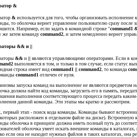
ратор
&
ратор
&
используется для того, чтобы организовать исполнение 
нды, то оболочка вернет управление пользователю сразу после 
ршится. Например, если задать в командной строке "
command1 
у же затем команду
command2
, и затем немедленно вернет упра
раторы
&&
и
||
раторы
&&
и
||
являются управляющими операторами. Если в ко
mand2
выполняется в том, и только в том случае, если статус в
ндная строка имеет вид
command1 || command2
, то команда
com
команды
command1
отличен от нуля.
низмы запуска команд на выполнение не являются предметом на
очка должна найти код команды, загрузить его в память, передат
ршения выполнения соответствующего процесса передать каким-
лнения данной команды. Эти этапы мы кратко и рассмотрим.
, первый этап - поиск кода команды. Команды бывают встроенны
 которых расположен в отдельном файле на диске). Встроенную к
нды оболочка в принципе должна иметь полный путь до соотве
зователей оболочка умеет искать внешние команды в каталогах,
ко если она не находит нужных файлов в таких каталогах, она р