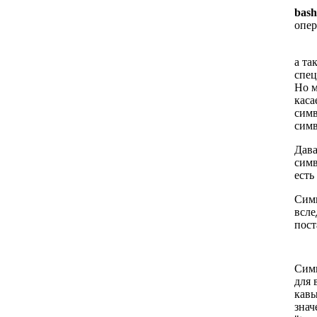
bas
опер
а та
спец
Но м
каса
симв
симв
Дава
симв
есть
Сим
всле
пост
Сим
для 
кавы
знач