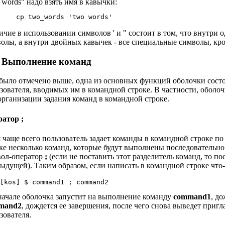
 words" надо взять имя в кавычки:
ичие в использовании символов ' и " состоит в том, что внутри
олы, а внутри двойных кавычек - все специальные символы, кр
. Выполнение команд
было отмечено выше, одна из основных функций оболочки состо
зователя, вводимых им в командной строке. В частности, оболо
организации задания команд в командной строке.
ратор
;
 чаще всего пользователь задает команды в командной строке по
ке несколько команд, которые будут выполнены последовательно,
вол-оператор
;
(если не поставить этот разделитель команд, то 
ыдущей). Таким образом, если написать в командной строке что-
начале оболочка запустит на выполнение команду
command1
, д
mand2
, дождется ее завершения, после чего снова выведет при
зователя.