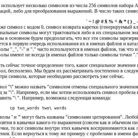
h
использует несколько символов из числа 256 символов набора A
аций, либо для преобразования выражений. В число таких симв
` ~ ! @ # $ % ^ & * ( ) _ - [
кже символ с кодом 0, символ возврата каретки (генерируемый кл
иальные символы могут трактоваться либо в их специальном знач
ы в основном будем предполагать, что все эти символы зарезер
ется в первую очередь использования их в именах файлов и ката
олы "_", "-" и "." часто используются в именах файлов, так что
олы имеют не всегда (в именах файлов только символы точки "."
ть сейчас точное определение того, какое специальное значение
ол, бесполезно. Мы будем их рассматривать постепенно в следу
 три символа, которые необходимо рассмотреть уже сейчас.
вол "
\
" можно назвать "символом отмены специального значения
д за "\". Например, если мы хотим использовать символ пробела
авить "\ ". Например, возможна следующая команда:
волы
'
и
"
могут быть названы "символами цитирования". Любой и
взятия в кавычки какого-то выражения (совсем как в обычном пи
чки, то все символы внутри этих кавычек воспринимаются как 
ения. Если вернуться к тому же примеру с пробелами в имени фай