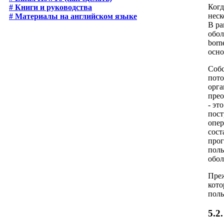
Когд
# Книги и руководства
неск
# Материалы на английском языке
В ра
обол
born
осно
Собс
пото
орга
прео
- эт
пост
опер
сост
прог
поль
обол
Преж
кото
поль
5.2