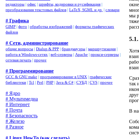
редакторы
|
офис
|
шрифты, кодировки и русификация
|
окне
преобразования текстовых файлов
|
LaTeX, SGML и др.
|
словари
мног
мы р
# Графика
тяже
GIMP
|
фото
|
обработка изображений
|
форматы графических
расс
файлов
5.1
# Сети, администрирование
общие вопросы
|
Dialup & PPP
|
брандмауэры
|
маршрутизация
|
Хотя
работа в Windows-сетях
|
веб-серверы
|
Apache
|
прокси-серверы
|
взаи
сетевая печать
|
прочее
рабо
взаи
# Программирование
GCC & GNU make
|
программирование в UNIX
|
графические
Сраз
библиотеки
|
Tcl
|
Perl
|
PHP
|
Java & C#
|
СУБД
|
CVS
|
прочее
так 
икон
# Ядро
друг
# Мультимедиа
прог
# Интернет
# Почта
В на
# Безопасность
# Железо
Собс
# Разное
кома
сист
# Linux HowTo (как сделать)