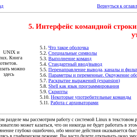
ад
Вернуться к оглав
5. Интерфейс командной строки
у
5.1.
Что такое оболочка
5.2.
Специальные символы
5.3.
Выполнение команд
5.4.
Стандартный ввод/вывод
азать можно
5.5.
Перенаправление вывода, каналы и филь
здесь
5.6.
Параметры и переменные. Окружение об
5.7.
Раскрытие выражений (expansion)
5.8.
Shell как язык программирования
5.9.
Скрипты
5.10.
Некоторые употребительные команды
5.11.
Работа с архиваторами
ом разделе мы рассмотрим работу с системой Linux в текстовом
зователю может казаться, что он никогда не будет работать в э
мнение глубоко ошибочно, ибо многие действия оказывается быс
дясь в графическом режиме, Вы часто будете открывать окно эм