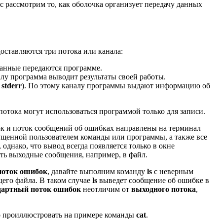
час рассмотрим то, как оболочка организует передачу данных
оставляются три потока или канала:
 данные передаются программе.
алу программа выводит результаты своей работы.
и
stderr
). По этому каналу программы выдают информацию об
 потока могут использоваться программой только для записи.
ок и поток сообщений об ошибках направлены на терминал
апущенной пользователем команды или программы, а также все
 однако, что вывод всегда появляется только в окне
ть выходные сообщения, например, в файл.
поток ошибок
, давайте выполним команду
ls
с неверным
щего файла. В таком случае
ls
выведет сообщение об ошибке в
дартный поток ошибок
неотличим от
выходного потока
,
о проиллюстровать на примере команды
cat
.