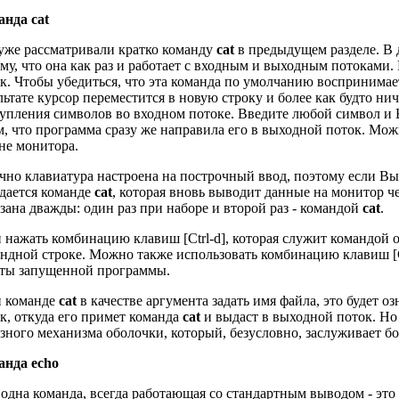
анда cat
же рассматривали кратко команду
cat
в предыдущем разделе. В 
му, что она как раз и работает с входным и выходным потокам
к. Чтобы убедиться, что эта команда по умолчанию воспринимае
льтате курсор переместится в новую строку и более как будто ни
упления символов во входном потоке. Введите любой символ и Вы
м, что программа сразу же направила его в выходной поток. Мо
не монитора.
но клавиатура настроена на построчный ввод, поэтому если Вы 
дается команде
cat
, которая вновь выводит данные на монитор ч
зана дважды: один раз при наборе и второй раз - командой
cat
.
 нажать комбинацию клавиш [Ctrl-d], которая служит командой 
ндной строке. Можно также использовать комбинацию клавиш [Ct
оты запущенной программы.
и команде
cat
в качестве аргумента задать имя файла, это будет о
к, откуда его примет команда
cat
и выдаст в выходной поток. Но 
зного механизма оболочки, который, безусловно, заслуживает б
анда echo
одна команда, всегда работающая со стандартным выводом - эт