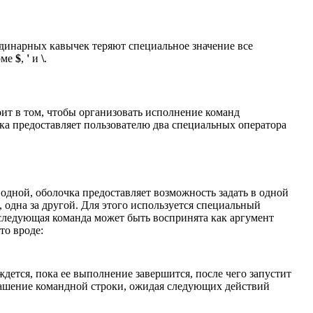
 одинарных кавычек теряют специальное значение все
оме
$
,
'
и
\
.
ит в том, чтобы организовать исполнение команд
чка предоставляет пользователю два специальных оператора
 одной, оболочка предоставляет возможность задать в одной
 одна за другой. Для этого используется специальный
последующая команда может быть воспринята как аргумент
то вроде:
ождется, пока ее выполнение завершится, после чего запустит
глашение командной строки, ожидая следующих действий