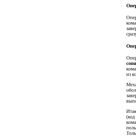
Опе
Опе
кома
заве
сраз
Опе
Опе
com
кома
из 
Меха
обол
заве
выпо
Итак
(код
кома
поль
Толь