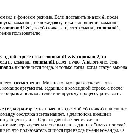
команд в фоновом режиме. Если поставить значок
&
после
запуска команды, не дожидаясь, пока выполнение команды
& command2 &
", то оболочка запустит команду
command1
,
вление пользователю.
мандной строке стоит
command1 && command2
, то
ыхода из команды
command1
равен нулю. Аналогично, если
mand2
выполняется тогда, и только тогда, когда статус выхода
шего рассмотрения. Можно только кратко сказать, что
ь команде аргументы, заданные в командной строке, а после
то образом пользователю или другому процессу результаты
е (те, код которых включен в код самой оболочки) и внешние
оманду оболочка всегда найдет, а для поиска внешней
тствующего файла. Однако для облегчения жизни
 которые перечислены в специально заданных "путях поиска".
ешает, что пользователь ошибся при вводе имени команды. О