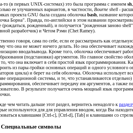
а-то (в первых UNIX-системах) это была программа с именем
sh
олько ее улучшенных вариантов, в частности,
Bourne shell
- расш
мках проекта
GNU
была создана оболочка
bash
, название котор
очка Борна". Правда, по-английски в этом названии просматривае
e (рождаться, рожденный), и получается "рожденная заново shell
вной разработчик) и Четом Рэми (Chet Ramey).
твенно говоря, сама по себе, если ее рассматриать как отдельн
му что она не может ничего делать. Но она обеспечивает нахож
низацию ввода/вывода. Кроме того, оболочка обеспечивает раб
бразования (подстановки) аргументов. Но главное свойство обо
о то, что она включает в себя простой язык программирования. 
роить из пары-тройки основных операций и одного условного о
аторов цикла) и берет на себя оболочка. Оболочка использует в
аве операционной системы, и те, что устанавливаются отдельно
раммирования, обеспечивает передачу им аргументов, а также п
зователю. В результате получается очень мощный язык программ
очки.
де чем читать дальше этот раздел, вернитесь ненадолго к
раздел
рые используются для для управления вводом, когда Вы находитес
зоваться клавишами [Ctrl-c], [Ctrl-d], [Tab] и клавишами со стрел
. Специальные символы