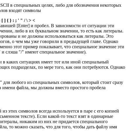
SCII в специальных целях, либо для обозначения некоторых
олов входят символы
 ] { } : ; ' " / \ > <
авишей [Enter] и пробел. В зависимости от ситуации эти
ении, либо в их буквальном значении, то есть как литералы.
вированы и не должны использоваться как литералы. Это
логов, о чем мы уже говорили в предыдущей главе. Однако
 именно этот пример показывает, что специальное значение эти
 и слэша "/" имеют специальное значение).
 и в каких ситуациях имеет тот или иной специальный
ющих подразделах, по мере того, как они потребуются. Однако
" для любого из специальных символов, который стоит сразу
 в имени файла, мы должны вместо простого пробела
з этих символов всегда используется в паре с его копией
сьменном тексте). Если какой-то текст взят в одинарные
литералы, никаким из них не придается специального
ла, то можно сказать, что для того, чтобы дать файлу имя