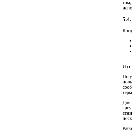
том,
испо
5.4
Когд
Из с
По у
поль
сооб
терм
Для 
аргу
ста
поск
Рабо