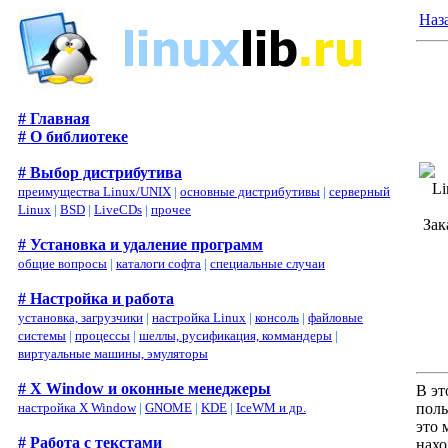
Наз
# Главная
# О библиотеке
# Выбор дистрибутива
преимущества Linux/UNIX
|
основные дистрибутивы
|
серверный
Linux
|
BSD
|
LiveCDs
|
прочее
Зак
# Установка и удаление программ
общие вопросы
|
каталоги софта
|
специальные случаи
# Настройка и работа
установка, загрузчики
|
настройка Linux
|
консоль
|
файловые
системы
|
процессы
|
шеллы, русификация, коммандеры
|
виртуальные машины, эмуляторы
# X Window и оконные менеджеры
В эт
настройка X Window
|
GNOME
|
KDE
|
IceWM и др.
поль
это 
# Работа с текстами
нахо