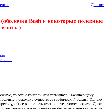
лению
Дальше
 (оболочка Bash и некоторые полезные
тилиты)
тры
олочки.
 режиме, то есть с консоли или терминала. Начинающему
том режиме, поскольку существует графический режим. Однако
трее и удобнее выполнять именно в текстовом режиме. Даже
улятора терминала и выполнять необходимые действия в этом