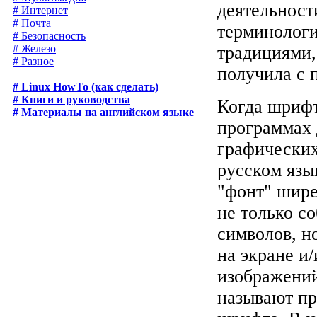
деятельности
# Интернет
# Почта
терминологи
# Безопасность
# Железо
традициями,
# Разное
получила с 
# Linux HowTo (как сделать)
# Книги и руководства
Когда шрифт
# Материалы на английском языке
программах 
графических
русском язы
"фонт" шире
не только с
символов, н
на экране и
изображений
называют пр