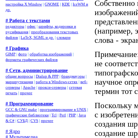
Собственно
настройка X Window
|
GNOME
|
KDE
|
IceWM и
др.
изображений
представлен
# Работа с текстами
редакторы
|
офис
|
шрифты, кодировки и
(например, 
русификация
|
преобразования текстовых
файлов
|
LaTeX, SGML и др.
|
словари
слова - экра
# Графика
Примечание:
GIMP
|
фото
|
обработка изображений
|
форматы графических файлов
не соответс
# Сети, администрирование
типографско
общие вопросы
|
Dialup & PPP
|
брандмауэры
|
научное опр
маршрутизация
|
работа в Windows-сетях
|
веб-
серверы
|
Apache
|
прокси-серверы
|
сетевая
термин тот 
печать
|
прочее
# Программирование
Поскольку м
GCC & GNU make
|
программирование в UNIX
|
с изобретен
графические библиотеки
|
Tcl
|
Perl
|
PHP
|
Java
& C#
|
СУБД
|
CVS
|
прочее
создания шр
# Ядро
создание шр
# Мультимедиа