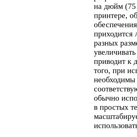
на дюйм (75
принтере, о
обеспечения
приходится 
разных разм
увеличивать
приводит к 
того, при и
необходимы
соответств
обычно испо
в простых т
масштабируе
использоват