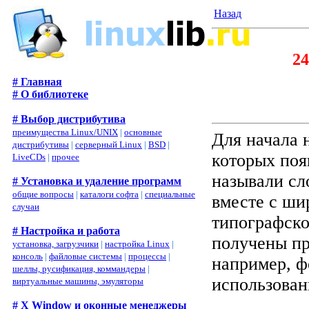
Назад
24
# Главная
# О библиотеке
# Выбор дистрибутива
преимущества Linux/UNIX
|
основные
Для начала 
дистрибутивы
|
серверный Linux
|
BSD
|
которых поя
LiveCDs
|
прочее
называли сл
# Установка и удаление программ
общие вопросы
|
каталоги софта
|
специальные
вместе с ши
случаи
типографско
# Настройка и работа
получены пр
установка, загрузчики
|
настройка Linux
|
консоль
|
файловые системы
|
процессы
|
например, ф
шеллы, русификация, коммандеры
|
использован
виртуальные машины, эмуляторы
# X Window и оконные менеджеры