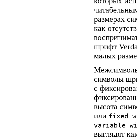
которых исп
читабельным
размерах си
как отсутст
воспринимат
шрифт Verda
малых разме
Межсимвольн
символы шри
с фиксиров
фиксированн
высота симв
или
fixed w
variable w
выглядят ка