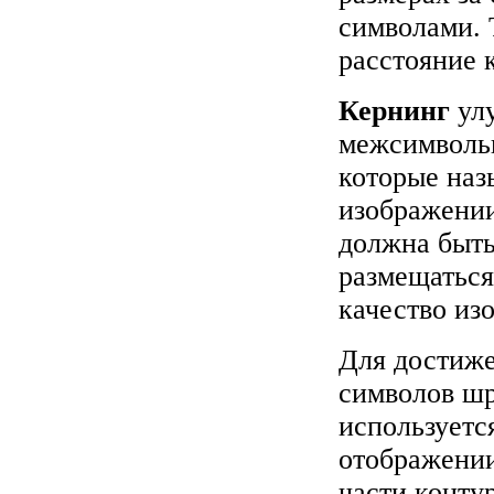
символами. 
расстояние 
Кернинг
улу
межсимвольн
которые наз
изображении
должна быть
размещаться
качество из
Для достиже
символов шр
используетс
отображении
части контур