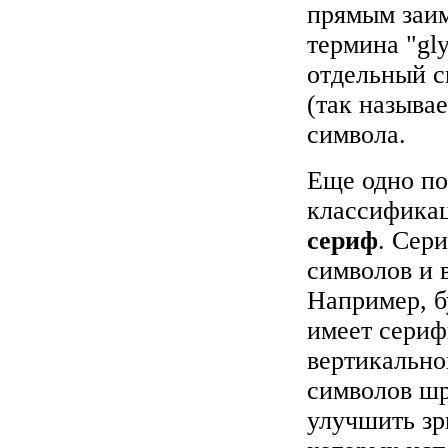
прямым заим
термина "gl
отдельный с
(так назыв
символа.
Еще одно по
классификац
сериф
. Сер
символов и 
Например, б
имеет сериф
вертикально
символов шр
улучшить зр