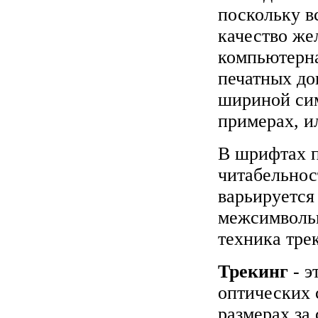
поскольку в
качество же
компьютерна
печатных д
шириной сим
примерах, 
В шрифтах 
читабельнос
варьируется
межсимвольн
техника тре
Трекинг
- э
оптических 
размерах за