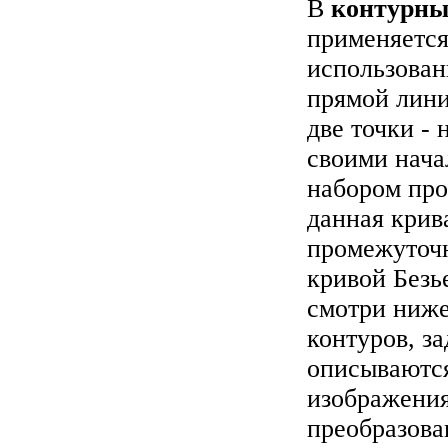
В
контурны
применяется
использован
прямой лини
две точки - 
своими нача
набором про
данная крив
промежуточн
кривой Безь
смотри ниже
контуров, з
описываются
изображения
преобразова