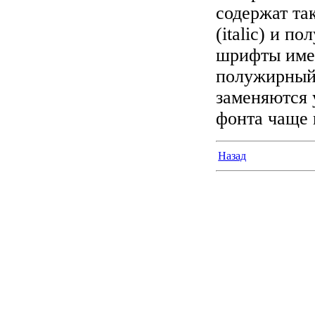
содержат та
(italic) и п
шрифты име
полужирный 
заменяются 
фонта чаще 
Назад