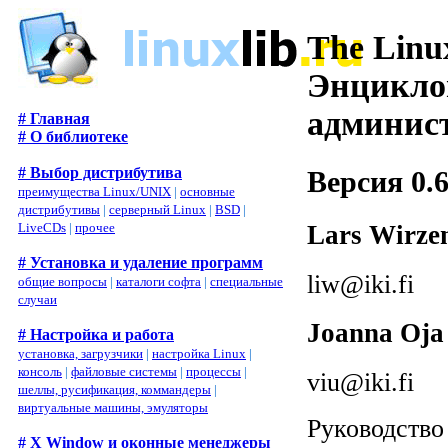
The Linu
Энцикло
админист
# Главная
# О библиотеке
# Выбор дистрибутива
Версия 0.6
преимущества Linux/UNIX
|
основные
дистрибутивы
|
серверный Linux
|
BSD
|
Lars Wirze
LiveCDs
|
прочее
# Установка и удаление программ
liw@iki.fi
общие вопросы
|
каталоги софта
|
специальные
случаи
Joanna Oja
# Настройка и работа
установка, загрузчики
|
настройка Linux
|
консоль
|
файловые системы
|
процессы
|
viu@iki.fi
шеллы, русификация, коммандеры
|
виртуальные машины, эмуляторы
Руководство
# X Window и оконные менеджеры