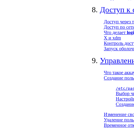
8.
Доступ к 
Доступ через 
Доступ по сет
Что делает
log
X и xdm
Контроль дост
Запуск оболоч
9.
Управлени
Что такое акка
Создание поль
/etc/p
Выбор ч
Настройк
Создани
Изменение сво
Удаление поль
Временное от