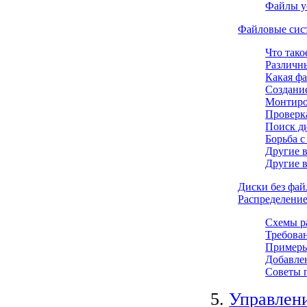
Файлы у
Файловые сис
Что так
Различн
Какая фа
Создани
Монтиро
Проверк
Поиск д
Борьба 
Другие в
Другие в
Диски без фай
Распределение
Схемы р
Требова
Примеры
Добавлен
Советы п
5.
Управлен