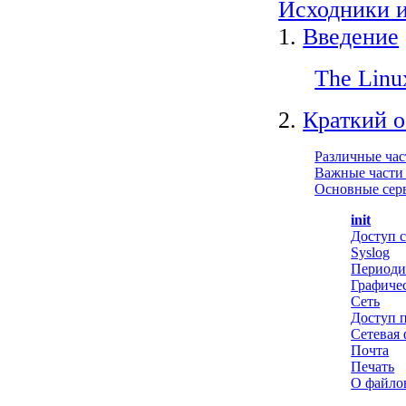
Исходники и
1.
Введение
The Linu
2.
Краткий о
Различные ча
Важные части
Основные сер
init
Доступ 
Syslog
Периоди
Графиче
Сеть
Доступ п
Сетевая 
Почта
Печать
О файло