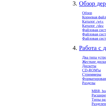
3.
Обзор дер
Обзор
Корневая файл
Каталог
/etc
Каталог
/dev
Файловая сис
Файловая сис
Файловая сис
4.
Работа с 
Два типа устр
Жесткие диск
Дискеты
CD-ROM'ы
Стриммеры
Форматирова
Разделы
MBR, boo
Расшире
Типы ра
Разделен