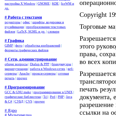
операционно
настройка X Window
|
GNOME
|
KDE
|
IceWM и
др.
Copyright 19
# Работа с текстами
редакторы
|
офис
|
шрифты, кодировки и
Торговые ма
русификация
|
преобразования текстовых
файлов
|
LaTeX, SGML и др.
|
словари
Разрешается
# Графика
этого руков
GIMP
|
фото
|
обработка изображений
|
форматы графических файлов
права, сохр
# Сети, администрирование
во всех копи
общие вопросы
|
Dialup & PPP
|
брандмауэры
|
маршрутизация
|
работа в Windows-сетях
|
веб-
Разрешается
серверы
|
Apache
|
прокси-серверы
|
сетевая
печать
|
прочее
трансляторо
# Программирование
печать резу
GCC & GNU make
|
программирование в UNIX
|
документа, 
графические библиотеки
|
Tcl
|
Perl
|
PHP
|
Java
& C#
|
СУБД
|
CVS
|
прочее
разрешение 
# Ядро
ссылки на 
# Мультимедиа