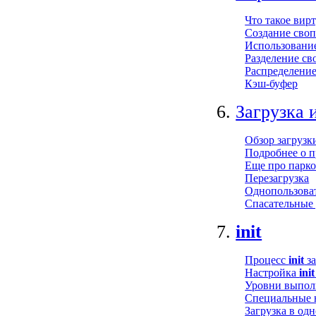
Что такое вир
Создание своп
Использовани
Разделение с
Распределение
Кэш-буфер
6.
Загрузка 
Обзор загрузк
Подробнее о п
Еще про парк
Перезагрузка
Однопользова
Спасательные 
7.
init
Процесс
init
за
Настройка
init
Уровни выпол
Специальные 
Загрузка в од