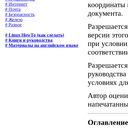
координаты 
# Интернет
# Почта
документа.
# Безопасность
# Железо
Разрешается
# Разное
версии этог
# Linux HowTo (как сделать)
# Книги и руководства
при условии
# Материалы на английском языке
соответстви
Разрешается
руководства
условиях дл
Автор оцени
напечатанны
Оглавлени