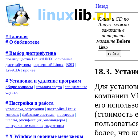
Назад
Книги и CD по
Линукс можно
заказать в
интернет-
# Главная
магазине
Bolero
# О библиотеке
# Выбор дистрибутива
преимущества Linux/UNIX
|
основные
дистрибутивы
|
серверный Linux
|
BSD
|
18.3. Уста
LiveCDs
|
прочее
# Установка и удаление программ
Для установ
общие вопросы
|
каталоги софта
|
специальные
случаи
компании
V
# Настройка и работа
его использ
установка, загрузчики
|
настройка Linux
|
(стоимость 
консоль
|
файловые системы
|
процессы
|
шеллы, русификация, коммандеры
|
пользоватьс
виртуальные машины, эмуляторы
более, что 
# X Window и оконные менеджеры