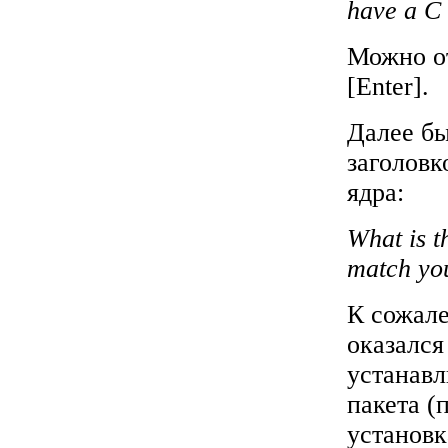
have a C 
Можно от
[Enter].
Далее бы
заголовк
ядра:
What is t
match you
К сожал
оказался
устанавл
пакета (
установк