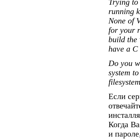
Trying to
running k
None of V
for your 
build the
have a C 
Do you wa
system to
filesyste
Если сер
отвечайт
инсталля
Когда Ва
и пароле