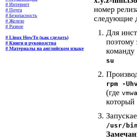
x.y.z-nnn.i3
# Интернет
номер релиз
# Почта
# Безопасность
следующие д
# Железо
# Разное
Для инст
# Linux HowTo (как сделать)
поэтому 
# Книги и руководства
# Материалы на английском языке
команду
su
Производ
rpm -Uh
(где
vmw
который 
Запуска
/usr/bi
Замечан