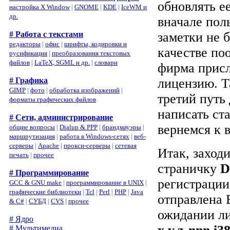
обновлять ее
настройка X Window
|
GNOME
|
KDE
|
IceWM и
др.
вначале пол
# Работа с текстами
заметки не 
редакторы
|
офис
|
шрифты, кодировки и
качестве по
русификация
|
преобразования текстовых
файлов
|
LaTeX, SGML и др.
|
словари
фирма прис
# Графика
лицензию. Т
GIMP
|
фото
|
обработка изображений
|
третий путь
форматы графических файлов
написать ст
# Сети, администрирование
вернемся к в
общие вопросы
|
Dialup & PPP
|
брандмауэры
|
маршрутизация
|
работа в Windows-сетях
|
веб-
серверы
|
Apache
|
прокси-серверы
|
сетевая
Итак, заход
печать
|
прочее
страничку
D
# Программирование
регистрации
GCC & GNU make
|
программирование в UNIX
|
графические библиотеки
|
Tcl
|
Perl
|
PHP
|
Java
отправлена 
& C#
|
СУБД
|
CVS
|
прочее
ожидании ли
# Ядро
# Мультимедиа