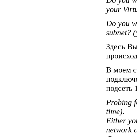
Do you wa
your Virt
Do you wa
subnet? (
Здесь Вы
происход
В моем с
подключе
подсеть 
Probing f
time).
Either yo
network c