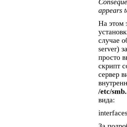
Consequen
appears t
На этом 
установ
случае о
server) 
просто в
скрипт с
сервер 
внутренн
/etc/smb
вида:
interface
За подро