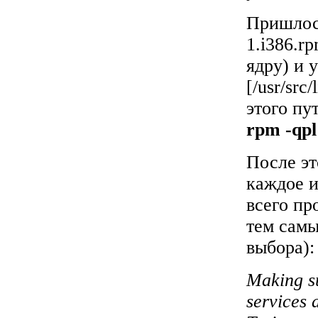
Пришлось
1.i386.r
ядру) и 
[/usr/src
этого пу
rpm -qpl
После эт
каждое и
всего пр
тем сам
выбора):
Making su
services 