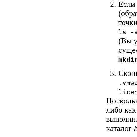
Если 
(обра
точки
ls -
(Вы у
сущес
mkdi
Скоп
.vmw
lice
Поскольк
либо как
выполнил
каталог