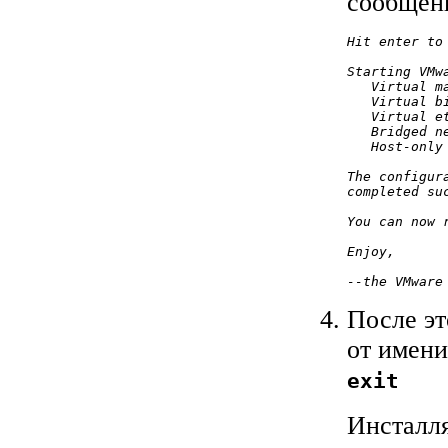
сообщен
Hit enter to 
Starting VMwa
   Virtual m
   Virtual b
   Virtual e
   Bridged n
   Host-only
The configur
completed suc
You can now 
Enjoy,

После эт
от имени 
exit
Инсталл