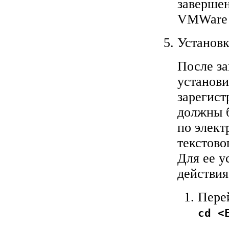
завершен
VMWare 
Установ
После з
установи
зарегис
должны 
по элект
текстово
Для ее 
действия
Пере
cd <