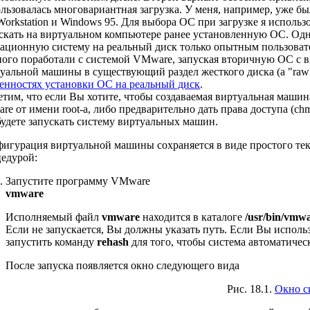
льзовалась многовариантная загрузка. У меня, например, уже б
orkstation и Windows 95. Для выбора ОС при загрузке я использ
скать на виртуальном компьютере ранее установленную ОС. Од
ационную систему на реальный диск только опытным пользовател
ого поработали с системой VMware, запуская вторичную ОС с в
уальной машины в существующий раздел жесткого диска (a "raw"
енностях установки ОС на реальный диск
.
тим, что если Вы хотите, чтобы создаваемая виртуальная машина
re от имени root-а, либо предварительно дать права доступа (ch
удете запускать систему виртуальных машин.
игурация виртуальной машины сохраняется в виде простого тек
едурой:
Запустите программу VMware
vmware
Исполняемый файл
vmware
находится в каталоге
/usr/bin/vmw
Если не запускается, Вы должны указать путь. Если Вы исполь
запустить команду
rehash
для того, чтобы система автоматиче
После запуска появляется окно следующего вида
Рис. 18.1.
Окно с