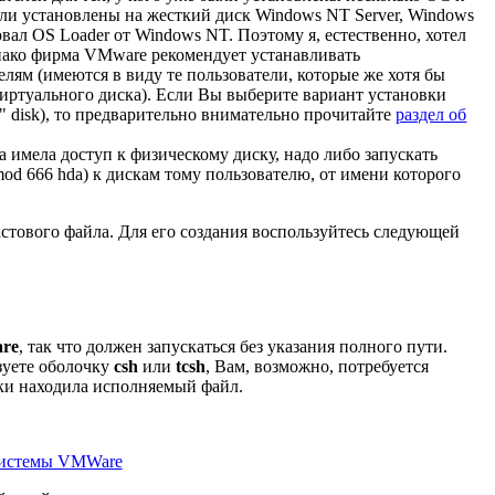
ыли установлены на жесткий диск Windows NT Server, Windows
овал OS Loader от Windows NT. Поэтому я, естественно, хотел
нако фирма VMware рекомендует устанавливать
ям (имеются в виду те пользователи, которые же хотя бы
иртуального диска). Если Вы выберите вариант установки
 disk), то предварительно внимательно прочитайте
раздел об
 имела доступ к физическому диску, надо либо запускать
mod 666 hda) к дискам тому пользователю, от имени которого
стового файла. Для его создания воспользуйтесь следующей
are
, так что должен запускаться без указания полного пути.
зуете оболочку
csh
или
tcsh
, Вам, возможно, потребуется
ски находила исполняемый файл.
истемы VMWare