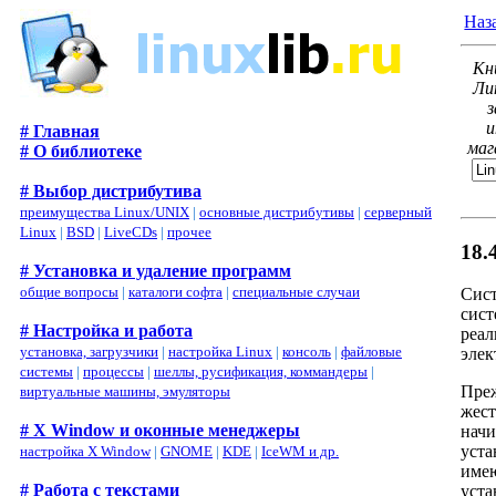
Наз
Кн
Ли
з
и
# Главная
маг
# О библиотеке
# Выбор дистрибутива
преимущества Linux/UNIX
|
основные дистрибутивы
|
серверный
Linux
|
BSD
|
LiveCDs
|
прочее
18.
# Установка и удаление программ
общие вопросы
|
каталоги софта
|
специальные случаи
Сист
сист
# Настройка и работа
реал
установка, загрузчики
|
настройка Linux
|
консоль
|
файловые
элек
системы
|
процессы
|
шеллы, русификация, коммандеры
|
Преж
виртуальные машины, эмуляторы
жест
# X Window и оконные менеджеры
начи
уста
настройка X Window
|
GNOME
|
KDE
|
IceWM и др.
имею
# Работа с текстами
уста