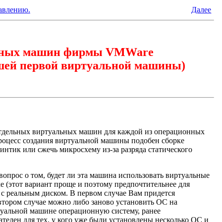
лавлению.
Далее
льных машин фирмы VMWare
ашей первой виртуальной машины)
отдельных виртуальных машин для каждой из операционных
процесс создания виртуальной машины подобен сборке
винтик или сжечь микросхему из-за разряда статического
вопрос о том, будет ли эта машина использовать виртуальные
е (этот вариант проще и поэтому предпочтительнее для
с реальным диском. В первом случае Вам придется
втором случае можно либо заново установить ОС на
ртуальной машине операционную систему, ранее
телен для тех, у кого уже были установлены несколько ОС и