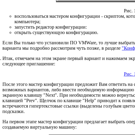
Рис. 
воспользоваться мастером конфигурации - скриптом, ко
компьютера;
запустить редактор конфигурации:
открыть существующую конфигурацию.
Если Вы только что установили ПО VMWare, то лучше выбрать 
варианта мы подробно рассмотрим чуть позже, в разделе
"Конф
Итак, отмечаем на этом экране первый вариант и нажимаем э
следующее приглашение:
Рис. 
После этого мастер конфигурации предложит Вам ответить на 
возможных вариантов, либо ввести необходимую информацию в 
экранную клавишу "Next". При необходимости можно вернуться
клавишей "Prev". Щелчок по клавише "Help" приводит к появл
встречаются гипертекстовые ссылки (выделены голубым цвето
подсказки.
На первом этапе мастер конфигурации предлагает выбрать опер
создаваемую виртуальную машину: