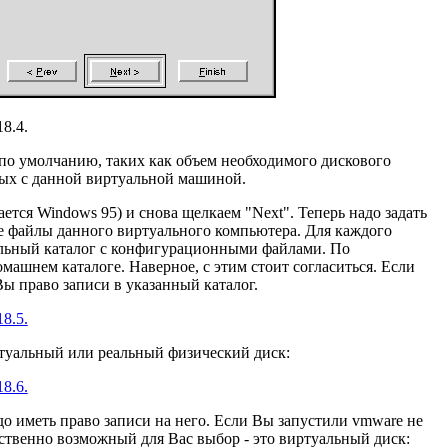
18.4.
по умолчанию, таких как объем необходимого дискового
ных с данной виртуальной машиной.
ется Windows 95) и снова щелкаем "Next". Теперь надо задать
ые файлы данного виртуального компьютера. Для каждого
ельный каталог с конфигурационными файлами. По
машнем каталоге. Наверное, с этим стоит согласиться. Если
Вы право записи в указанный каталог.
18.5.
туальный или реальный физический диск:
18.6.
до иметь право записи на него. Если Вы запустили vmware не
инственно возможный для Вас выбор - это виртуальный диск: