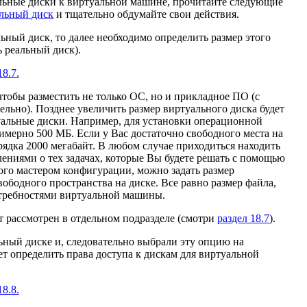
льные диски к виртуальной машине, прочитайте следующие
альный диск
и тщательно обдумайте свои действия.
ный диск, то далее необходимо определить размер этого
ь реальный диск).
18.7.
тобы разместить не только ОС, но и прикладное ПО (с
льно). Позднее увеличить размер виртуального диска будет
уальные диски. Например, для установки операционной
примерно 500 МБ. Если у Вас достаточно свободного места на
орядка 2000 мегабайт. В любом случае приходиться находить
ниями о тех задачах, которые Вы будете решать с помощью
ого мастером конфигурации, можно задать размер
бодного пространства на диске. Все равно размер файла,
отребностями виртуальной машины.
т рассмотрен в отдельном подразделе (смотри
раздел 18.7
).
ьный диске и, следовательно выбрали эту опцию на
ает определить права доступа к дискам для виртуальной
18.8.