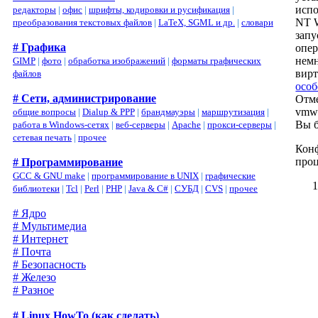
испо
редакторы
|
офис
|
шрифты, кодировки и русификация
|
NT W
преобразования текстовых файлов
|
LaTeX, SGML и др.
|
словари
запу
# Графика
опер
немн
GIMP
|
фото
|
обработка изображений
|
форматы графических
вирт
файлов
особ
# Сети, администрирование
Отме
vmwa
общие вопросы
|
Dialup & PPP
|
брандмауэры
|
маршрутизация
|
Вы б
работа в Windows-сетях
|
веб-серверы
|
Apache
|
прокси-серверы
|
сетевая печать
|
прочее
Конф
проц
# Программирование
GCC & GNU make
|
программирование в UNIX
|
графические
библиотеки
|
Tcl
|
Perl
|
PHP
|
Java & C#
|
СУБД
|
CVS
|
прочее
# Ядро
# Мультимедиа
# Интернет
# Почта
# Безопасность
# Железо
# Разное
# Linux HowTo (как сделать)