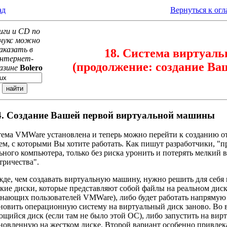
ад
Вернуться к ог
иги и CD по
нукс можно
аказать в
18. Система виртуа
нтернет-
(продолжение: создание В
азине
Bolero
4. Создание Вашей первой виртуальной машины
ема VMWare установлена и теперь можно перейти к созданию 
ем, с которыми Вы хотите работать. Как пишут разработчики, "
ьного компьютера, только без риска уронить и потерять мелкий 
тричества".
де, чем создавать виртуальную машину, нужно решить для себя 
кие диски, которые представляют собой файлы на реальном диск
нающих пользователей VMWare), либо будет работать напрямую 
новить операционную систему на виртуальный диск заново. Во 
щийся диск (если там не было этой ОС), либо запустить на ви
новленную на жестком диске. Второй вариант особенно привлека