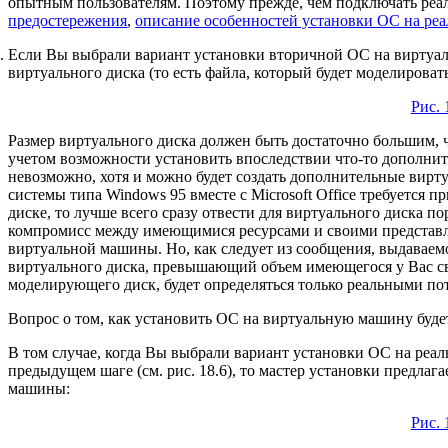
опытным пользователям. Поэтому прежде, чем подключать реа
предостережения
,
описание особенностей установки ОС на ре
Если Вы выбрали вариант установки вторичной ОС на виртуаль
виртуального диска (то есть файла, который будет моделироват
Рис. 
Размер виртуального диска должен быть достаточно большим, ч
учетом возможности установить впоследствии что-то дополните
невозможно, хотя и можно будет создать дополнительные вирт
системы типа Windows 95 вместе с Microsoft Office требуется 
диске, то лучше всего сразу отвести для виртуального диска п
компромисс между имеющимися ресурсами и своими представле
виртуальной машины. Но, как следует из сообщения, выдаваем
виртуального диска, превышающий объем имеющегося у Вас сво
моделирующего диск, будет определяться только реальными п
Вопрос о том, как установить ОС на виртуальную машину буде
В том случае, когда Вы выбрали вариант установки ОС на реал
предыдущем шаге (см. рис. 18.6), то мастер установки предлаг
машины:
Рис. 