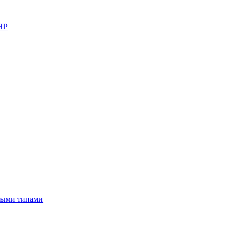
PHP
ными типами