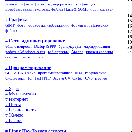
редакторы
|
офис
|
шрифты, кодировки и русификация
|
преобразования текстовых файлов
|
LaTeX, SGML и др.
|
словари
# Графика
GIMP
|
фото
|
обработка изображений
|
форматы графических
файлов
# Сети, администрирование
общие вопросы
|
Dialup & PPP
|
брандмауэры
|
маршрутизация
|
работа в Windows-сетях
|
веб-серверы
|
Apache
|
прокси-серверы
|
сетевая печать
|
прочее
# Программирование
GCC & GNU make
|
программирование в UNIX
|
графические
библиотеки
|
Tcl
|
Perl
|
PHP
|
Java & C#
|
СУБД
|
CVS
|
прочее
# Ядро
# Мультимедиа
# Интернет
# Почта
# Безопасность
# Железо
# Разное
# Linux HowTo (как сделать)