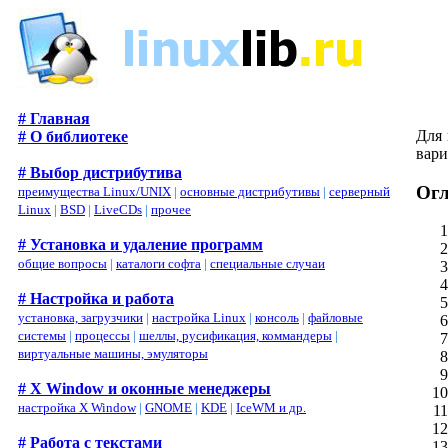
# Главная
Для 
# О библиотеке
вари
# Выбор дистрибутива
Огл
преимущества Linux/UNIX
|
основные дистрибутивы
|
серверный
Linux
|
BSD
|
LiveCDs
|
прочее
# Установка и удаление программ
общие вопросы
|
каталоги софта
|
специальные случаи
# Настройка и работа
установка, загрузчики
|
настройка Linux
|
консоль
|
файловые
системы
|
процессы
|
шеллы, русификация, коммандеры
|
виртуальные машины, эмуляторы
# X Window и оконные менеджеры
настройка X Window
|
GNOME
|
KDE
|
IceWM и др.
# Работа с текстами