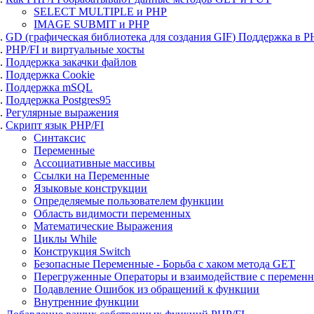
SELECT MULTIPLE и PHP
IMAGE SUBMIT и PHP
GD (графическая библиотека для создания GIF) Поддержка в 
PHP/FI и виртуальные хосты
Поддержка закачки файлов
Поддержка Cookie
Поддержка mSQL
Поддержка Postgres95
Регулярные выражения
Скрипт язык PHP/FI
Синтаксис
Переменные
Ассоциативные массивы
Ссылки на Переменные
Языковые конструкции
Определяемые пользователем функции
Область видимости переменных
Математические Выражения
Циклы While
Конструкция Switch
Безопасные Переменные - Борьба с хаком метода GET
Перегруженные Операторы и взаимодействие с перемен
Подавление Ошибок из обращений к функции
Внутренние функции