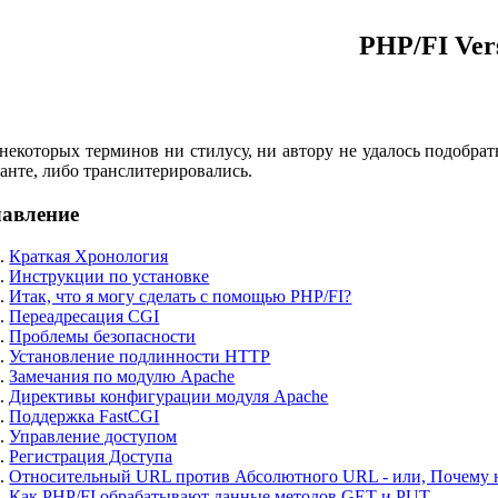
PHP/FI Vers
некоторых терминов ни стилусу, ни автору не удалось подобрат
анте, либо транслитерировались.
авление
Краткая Хронология
Инструкции по установке
Итак, что я могу сделать с помощью PHP/FI?
Переадресация CGI
Проблемы безопасности
Установление подлинности HTTP
Замечания по модулю Apache
Директивы конфигурации модуля Apache
Поддержка FastCGI
Управление доступом
Регистрация Доступа
Относительный URL против Абсолютного URL - или, Почему 
Как PHP/FI обрабатывают данные методов GET и PUT