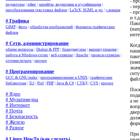
- пр
редакторы
|
офис
|
шрифты, кодировки и русификация
|
- пе
преобразования текстовых файлов
|
LaTeX, SGML и др.
|
словари
- пр
и т.д
# Графика
Паке
GIMP
|
фото
|
обработка изображений
|
форматы графических
(нап
файлов
инте
# Сети, администрирование
Когд
общие вопросы
|
Dialup & PPP
|
брандмауэры
|
маршрутизация
|
наше
работа в Windows-сетях
|
веб-серверы
|
Apache
|
прокси-серверы
|
паке
сетевая печать
|
прочее
(имп
знач
# Программирование
ситу
GCC & GNU make
|
программирование в UNIX
|
графические
файл
библиотеки
|
Tcl
|
Perl
|
PHP
|
Java & C#
|
СУБД
|
CVS
|
прочее
Поск
# Ядро
пода
# Мультимедиа
а не
# Интернет
вопр
# Почта
двер
# Безопасность
долж
# Железо
форм
# Разное
При 
# Linux HowTo (как сделать)
прак