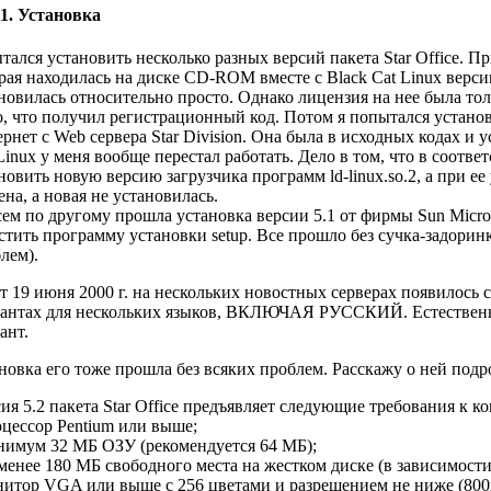
.1. Установка
тался установить несколько разных версий пакета Star Office. Пр
рая находилась на диске CD-ROM вместе с Black Cat Linux версии
новилась относительно просто. Однако лицензия на нее была тольк
о, что получил регистрационный код. Потом я попытался установи
рнет с Web сервера Star Division. Она была в исходных кодах и у
Linux у меня вообще перестал работать. Дело в том, что в соотв
новить новую версию загрузчика программ ld-linux.so.2, а при ее
ена, а новая не установилась.
ем по другому прошла установка версии 5.1 от фирмы Sun Micros
стить программу установки setup. Все прошло без сучка-задоринк
лем).
т 19 июня 2000 г. на нескольких новостных серверах появилось 
антах для нескольких языков, ВКЛЮЧАЯ РУССКИЙ. Естественно
ант.
новка его тоже прошла без всяких проблем. Расскажу о ней подр
ия 5.2 пакета Star Office предъявляет следующие требования к 
оцессор Pentium или выше;
нимум 32 МБ ОЗУ (рекомендуется 64 МБ);
 менее 180 МБ свободного места на жестком диске (в зависимост
нитор VGA или выше с 256 цветами и разрешением не ниже (800