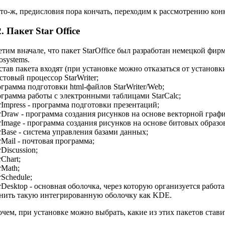
то-ж, предисловия пора кончать, переходим к рассмотрению кон
2. Пакет Star Office
тим вначале, что пакет StarOffice был разработан немецкой фирм
osystems.
став пакета входят (при установке можно отказаться от установк
кстовый процессор StarWriter;
ограмма подготовки html-файлов StarWriter/Web;
ограмма работы с электронными таблицами StarCalc;
arImpress - программа подготовки презентаций;
arDraw - программа создания рисунков на основе векторной граф
arImage - программа создания рисунков на основе битовых образо
arBase - система управления базами данных;
arMail - почтовая программа;
rDiscussion;
rChart;
arMath;
arSchedule;
arDesktop - основная оболочка, через которую организуется рабо
нить такую интегрированную оболочку как KDE.
чем, при установке можно выбрать, какие из этих пакетов ставить