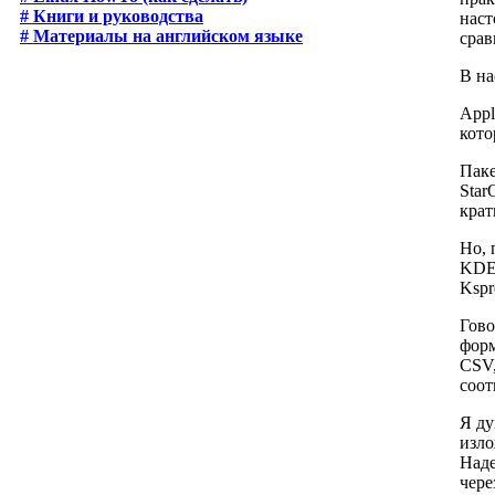
# Книги и руководства
наст
# Материалы на английском языке
срав
В на
Appl
кото
Паке
Star
крат
Но, 
KDE 
Kspr
Гово
форм
CSV,
соот
Я ду
изло
Наде
чере