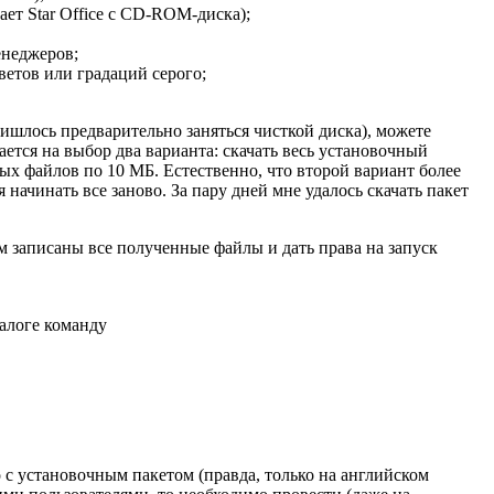
ает Star Office с CD-ROM-диска);
енеджеров;
ветов или градаций серого;
ишлось предварительно заняться чисткой диска), можете
ается на выбор два варианта: скачать весь установочный
ых файлов по 10 МБ. Естественно, что второй вариант более
начинать все заново. За пару дней мне удалось скачать пакет
м записаны все полученные файлы и дать права на запуск
талоге команду
 с установочным пакетом (правда, только на английском