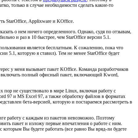
атко, только в случае необходимости сделать какие-то
 StarOffice, Applixware и KOffice.
сказать о нем ничего определенного. Однако, судя по отзывам,
ильно и раз в 10 быстрее, чем StarOffice версии 5.1.
пользования является бесплатным. К сожалению, пока что
сии 5.1, которую я ставил). Тем не менее StarOffice будет
ерес у меня вызывает пакет
KOffice
. Команда разработчиков
а включать полный офисный пакет, включающий Kword,
их пор не существовало в мире Linux, включая работу с
d 97 и MS Excel 97, а также обработку файлов в форматах
редставлен бета-версией, которую и постараемся рассмотреть в
ниге работу с каждым из пакетов невозможно. Поэтому
вить пакет и изложу первые впечатления о работе с ним.
с которым Вы будете работать (все равно Вы вряд-ли будете