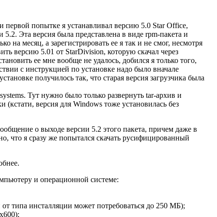
и первой попытке я устанавливал версию 5.0 Star Office,
 5.2. Эта версия была представлена в виде rpm-пакета и
о на месяц, а зарегистрировать ее я так и не смог, несмотря
ть версию 5.01 от StarDivision, которую скачал через
становить ее мне вообще не удалось, добился я только того,
етствии с инструкцией по установке надо было вначале
 установке получилось так, что старая версия загрузчика была
ystems. Тут нужно было только развернуть tar-архив и
и (кстати, версия для Windows тоже установилась без
сообщение о выходе версии 5.2 этого пакета, причем даже в
, что я сразу же попытался скачать русифицированный
обнее.
компьютеру и операционной системе:
и от типа инсталляции может потребоваться до 250 МБ);
x600);