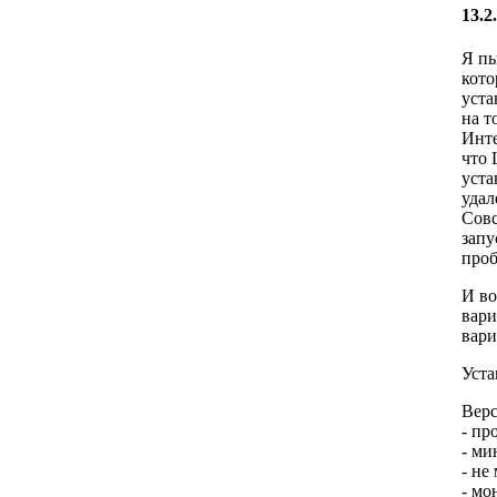
13.2
Я пы
кото
уста
на т
Инте
что 
уста
удал
Совс
запу
проб
И во
вари
вари
Уста
Верс
- пр
- ми
- не
- мо