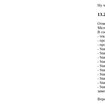
Ну ч
13.
Отме
Micr
В со
- те
- пр
- пр
- St
- St
- St
- St
- St
- Sta
- Sta
- St
- St
- St
заме
Впро