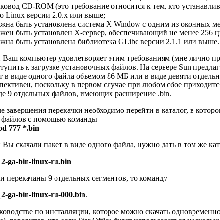
сковод CD-ROM (это требование относится к тем, кто устанавлив
ро Linux версии 2.0.х или выше;
лжна быть установлена система X Window с одним из оконных м
лжен быть установлен X-сервер, обеспечивающий не менее 256 ц
лжна быть установлена библиотека GLibc версии 2.1.1 или выше.
 Ваш компьютер удовлетворяет этим требованиям (мне лично пр
тупить к загрузке установочных файлов. На сервере Sun предлаг
т в виде одного файла объемом 86 МБ или в виде девяти отдельн
пективен, поскольку в первом случае при любом сбое приходится 
де 9 отдельных файлов, имеющих расширение .bin.
е завершения перекачки необходимо перейти в каталог, в которо
х файлов с помощью команды
d 777 *.bin
 Вы скачали пакет в виде одного файла, нужно дать в том же ка
_2-ga-bin-linux-ru.bin
ли перекачаны 9 отдельных сегментов, то команду
_2-ga-bin-linux-ru-000.bin
.
ководстве по инсталляции, которое можно скачать одновременно