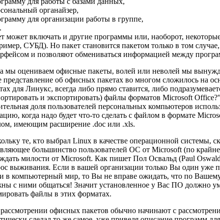
ограмму для работы с базами данных,
рсональный органайзер,
ограмму для организации работы в группе,
.
т может включать и другие программы или, наоборот, некоторы
ример, СУБД). Но пакет становится пакетом только в том случа
рфейсом и позволяют обмениваться информацией между програ
а мы оцениваем офисные пакеты, волей или неволей мы вынуждены
 представление об офисных пакетах во многом сложилось на осн
тах для Линукс, всегда либо прямо ставится, либо подразумевает
ортировать и экспортировать) файлы форматов Microsoft Office?"
ительная доля пользователей персональных компьютеров использ
ацию, когда надо будет что-то сделать с файлом в формате Micr
ом, имеющим расширение .doc или .xls.
ольку те, кто выбрал Linux в качестве операционной системы, 
вляющее большинство пользователей ОС от Microsoft (по крайней 
 ждать милости от Microsoft. Как пишет Пол Освальд (Paul Oswal
ос выживания. Если в вашей организации только Вы один уже по
и в компьютерный мир, то Вы не вправе ожидать, что по Вашему
ны с ними общаться! Значит установленное у Вас ПО должно ум
ировать файлы в этих форматах.
рассмотрении офисных пакетов обычно начинают с рассмотрения
тически сделал то же самое, уже приведя описание программ для