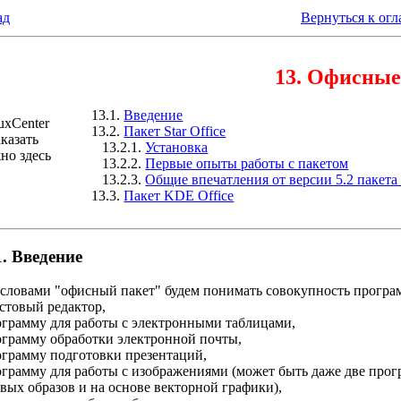
ад
Вернуться к ог
13. Офисные
13.1.
Введение
13.2.
Пакет Star Office
аказать
13.2.1.
Установка
но здесь
13.2.2.
Первые опыты работы с пакетом
13.2.3.
Общие впечатления от версии 5.2 пакета S
13.3.
Пакет KDE Office
1. Введение
словами "офисный пакет" будем понимать совокупность програ
кстовый редактор,
ограмму для работы с электронными таблицами,
ограмму обработки электронной почты,
ограмму подготовки презентаций,
ограмму для работы с изображениями (может быть даже две прог
вых образов и на основе векторной графики),