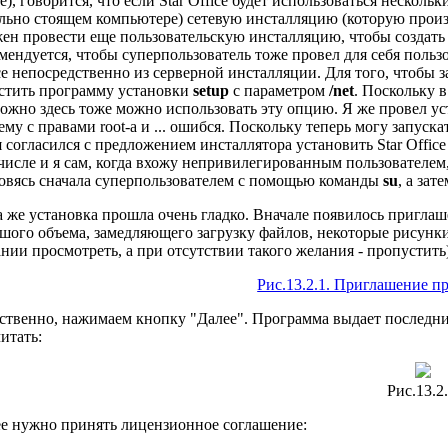
е), говорится, что если Star Office будет использоваться нескол
льно стоящем компьютере) сетевую инсталляцию (которую произ
ен провести еще пользовательскую инсталляцию, чтобы создать 
мендуется, чтобы суперпользователь тоже провел для себя польз
ce непосредственно из серверной инсталляции. Для того, чтобы
стить программу установки
setup
с параметром
/net
. Поскольку 
ожно здесь тоже можно использовать эту опцию. Я же провел ус
ему с правами root-а и ... ошибся. Поскольку теперь могу запускат
я согласился с предложением инсталлятора установить Star Office в
числе и я сам, когда вхожу непривилегированным пользователем,
овясь сначала суперпользователем с помощью команды
su
, а зат
 же установка прошла очень гладко. Вначале появилось приглаш
шого объема, замедляющего загрузку файлов, некоторые рисунк
нии просмотреть, а при отсутствии такого желания - пропустить)
Рис.13.2.1. Приглашение п
ственно, нажимаем кнопку "Далее". Программа выдает последни
итать:
Рис.13.2.
е нужно принять лицензионное соглашение: