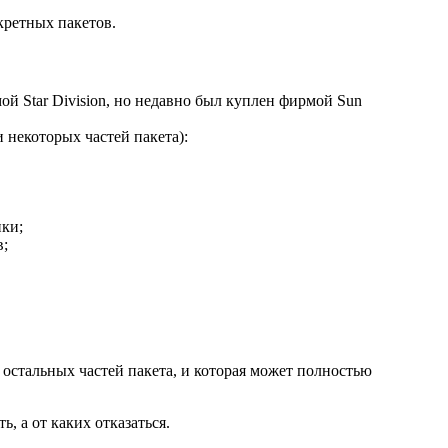
кретных пакетов.
ой Star Division, но недавно был куплен фирмой Sun
и некоторых частей пакета):
ики;
в;
та остальных частей пакета, и которая может полностью
, а от каких отказаться.