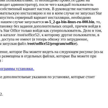
ькими пользователями. то необходимо провести (даже на
водит администратор), после чего каждый пользователь
собственный вариант настоек. В руководстве настоятельно
овательскую инсталляцию и ни в коем случае не запускал Star
 запустить серверный вариант инсталляции, необходимо
в нашем случае запускается
so-5_2-ga-bin-linux-ru-000.bin
, то,
тановку без задания дополнительных опций, причем войдя в
ь Star Office только войдя как суперпользователь. Дело в том,
 каталог /root/soffice52/, к которому другие пользователи, в
 доступа не имеют (я теперь обхожу это затруднение,
ем запуская файл
/root/soffice52/program/soffice
).
ение, которое Вы можете видеть на следующем рисунке (из-за
и размещены в отдельных файлах, которые Вы можете при
 :
рограммы установки.
е дополнительные указания по установке, которые стоит
2.