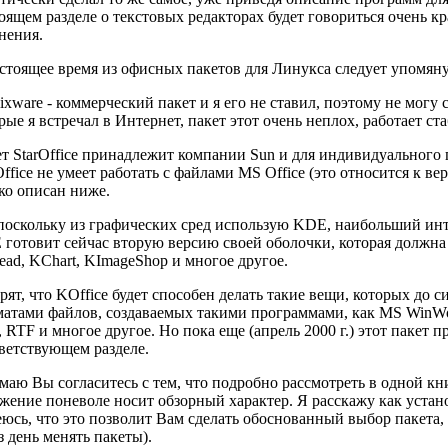
оящем разделе о текстовых редакторах будет говориться очень кр
нения.
стоящее время из офисных пакетов для Линукса следует упомянуть
ixware - коммерческий пакет и я его не ставил, поэтому не могу 
рые я встречал в Интернет, пакет этот очень неплох, работает стаб
т StarOffice принадлежит компании Sun и для индивидуального 
Office не умеет работать с файлами MS Office (это относится к вер
ко описан ниже.
поскольку из графических сред использую
KDE
, наибольший инт
готовит сейчас вторую версию своей оболочки, которая должн
ead, KChart, KImageShop и многое другое.
рят, что KOffice будет способен делать такие вещи, которых до с
атами файлов, создаваемых такими программами, как MS WinWor
 RTF и многое другое. Но пока еще (апрель 2000 г.) этот пакет п
ветствующем разделе.
маю Вы согласитесь с тем, что подробно рассмотреть в одной к
жение поневоле носит обзорный характер. Я расскажу как устано
юсь, что это позволит Вам сделать обоснованный выбор пакета, 
з день менять пакеты).