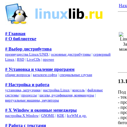
Наз
# Главная
# О библиотеке
З
# Выбор дистрибутива
мож
преимущества Linux/UNIX
|
основные дистрибутивы
|
серверный
Linux
|
BSD
|
LiveCDs
|
прочее
# Установка и удаление программ
общие вопросы
|
каталоги софта
|
специальные случаи
13.
# Настройка и работа
установка, загрузчики
|
настройка Linux
|
консоль
|
файловые
Под 
системы
|
процессы
|
шеллы, русификация, коммандеры
|
- те
виртуальные машины, эмуляторы
- пр
- пр
# X Window и оконные менеджеры
- пр
настройка X Window
|
GNOME
|
KDE
|
IceWM и др.
- пр
бито
# Работа с текстами