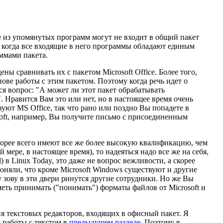
е из упомянутых программ могут не входит в общий пакет
е, когда все входящие в него программы обладают единым
ммами пакета.
 сравнивать их с пакетом Microsoft Office. Более того,
ове работы с этим пакетом. Поэтому когда речь идет о
ся вопрос: "А может ли этот пакет обрабатывать
. Нравится Вам это или нет, но в настоящее время очень
уют MS Office, так что рано или поздно Вы попадете в
osoft, например, Вы получите письмо с присоединенным
скорее всего имеют все же более высокую квалификацию, чем
мере, в настоящее время), то надеяться надо все же на себя,
d) в
Linux Today
, это даже не вопрос вежливости, а скорее
няли, что кроме Microsoft Windows существуют и другие
 зову в эти двери ринутся другие сотрудники. Но же Вы
еть принимать ("понимать") форматы файлов от Microsoft и
 текстовых редакторов, входящих в офисный пакет. Я
 работы с текстом в
предыдущем разделе
. Поэтому в