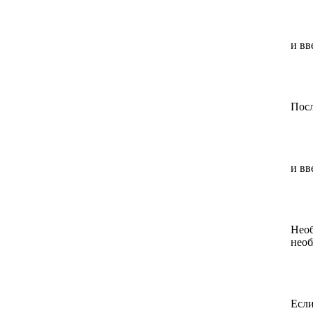
и вв
Посл
и вв
Необ
нео
Если