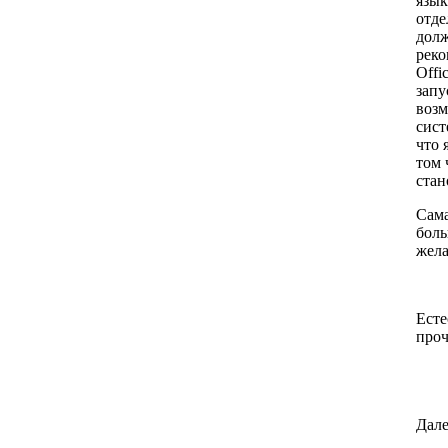
язык
отде
долж
реко
Offi
запу
возм
сист
что 
том 
стан
Сама
боль
жела
Есте
проч
Дале