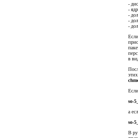
- ди
- яд
- до
- до
- до
Если
прис
паке
перс
в ви
Посл
эти
chmo
Если
so-5
а ес
so-5
В ру