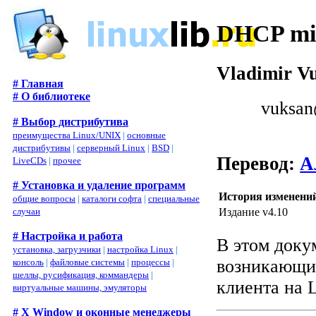
DHCP m
Vladimir V
# Главная
# О библиотеке
vuksan
# Выбор дистрибутива
преимущества Linux/UNIX
|
основные
дистрибутивы
|
серверный Linux
|
BSD
|
Перевод:
А
LiveCDs
|
прочее
# Установка и удаление программ
История изменени
общие вопросы
|
каталоги софта
|
специальные
случаи
Издание v4.10
# Настройка и работа
В этом доку
установка, загрузчики
|
настройка Linux
|
возникающи
консоль
|
файловые системы
|
процессы
|
шеллы, русификация, коммандеры
|
клиента на L
виртуальные машины, эмуляторы
# X Window и оконные менеджеры