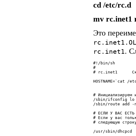
cd /etc/rc.d
mv rc.inet1
Это переиме
rc.inet1.O
. С
rc.inet1
#!/bin/sh

#

# rc.inet1      С
HOSTNAME=`cat /et
                 
# Инициализируем и
/sbin/ifconfig lo 
/sbin/route add -
# ЕСЛИ У ВАС ЕСТЬ
# Если у вас толь
# следующую строку
/usr/sbin/dhcpcd