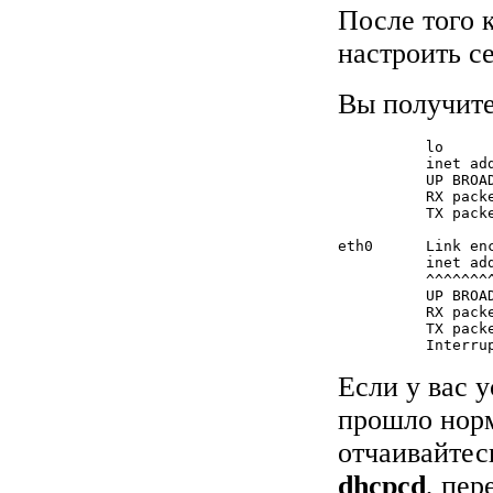
После того 
настроить с
Вы получите
          lo     
          inet ad
          UP BROA
          RX pack
          TX pack
eth0      Link en
          inet ad
          ^^^^^^^^
          UP BROA
          RX pack
          TX pack
          Interru
Если у вас 
прошло норм
отчаивайтес
dhcpcd
, пер