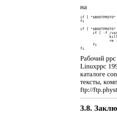
на
if [ "$BOOTPROTO" 
fi

if [ "$BOOTPROTO" 
      if [ -f /va
              kil
              rm 
      fi

fi
Рабочий ppc
Linuxppc 19
каталоге con
тексты, ком
ftp://ftp.phy
3.8. Закл