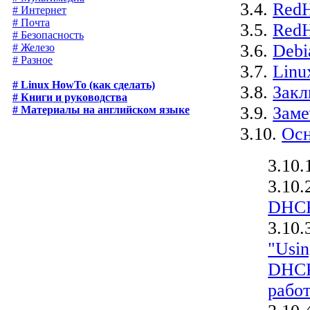
3.4.
RedH
# Интернет
# Почта
3.5.
RedH
# Безопасность
3.6.
Debi
# Железо
# Разное
3.7.
Linu
# Linux HowTo (как сделать)
3.8.
Закл
# Книги и руководства
3.9.
Заме
# Материалы на английском языке
3.10.
Осн
3.10.
3.10.
DHCP
3.10.
"Usin
DHCP 
рабо