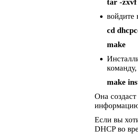
tar -zxvf
войдите 
cd dhcpc
make
Инсталл
команду,
make ins
Она создаст
информацию, 
Если вы хот
DHCP во вре