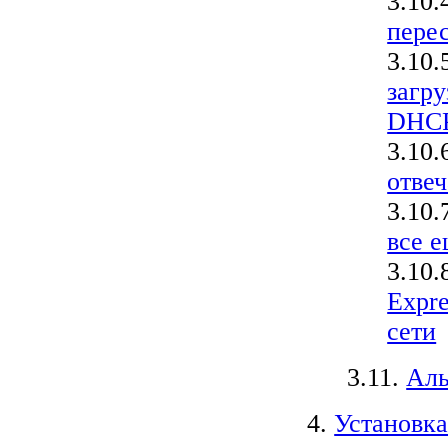
3.10.
перес
3.10.
загр
DHCP
3.10.
отвеч
3.10.
все е
3.10.
Expre
сети
3.11.
Аль
4.
Установк