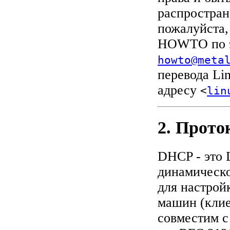
распростран
пожалуйста,
HOWTO по э
howto@meta
перевода Li
адресу
<
lin
2. Прот
DHCP - это D
динамическо
для настрой
машин (кли
совместим 