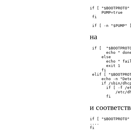
if [ "$BOOTPROTO"
     PUMP=true

 fi

 if [ -n "$PUMP" 
на
 if [  "$BOOTPROTO
       echo " done
     else

       echo " fail
       exit 1

     fi

 elif [ "$BOOTPROT
     echo -n "Det
     if /sbin/dhcp
       if [ -f /e
           /etc/dh
       fi
и соответст
if [ "$BOOTPROTO"
....

fi