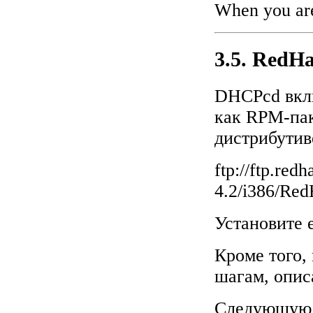
When you are
3.5. RedHa
DHCPcd вклю
как RPM-пак
дистрибутив
ftp://ftp.red
4.2/i386/Re
Установите 
Кроме того,
шагам, опи
Следующую 