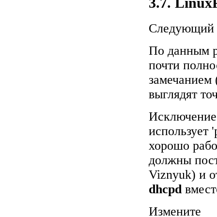
3.7. Linu
Следующий р
По данным р
почти полно
замечанием 
выглядят то
Исключение 
использует '
хорошо рабо
должны пост
Viznyuk) и 
dhcpd
вмес
Измените