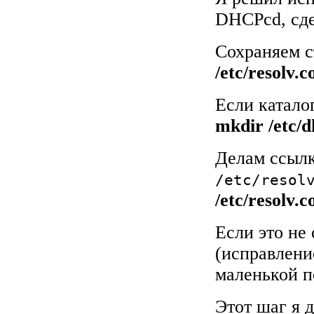
DHCPcd, сд
Сохраняем 
/etc/resolv.
Если катало
mkdir /etc/
Делам ссыл
/etc/resol
/etc/resolv.c
Если это не
(исправлен
маленькой по
Этот шаг я д