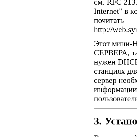
см. RFC 2131
Internet" в 
почитать
http://web.s
Этот мини-
СЕРВЕРА, т
нужен DHCP-
станциях дл
сервер необ
информации 
пользовател
3. Устан