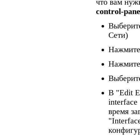
что вам нуж
control-pane
Выберите
Сети)
Нажмите 
Нажмите
Выберите
В "Edit E
interfac
время за
"Interfac
конфигу