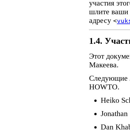
участия это
шлите ваши 
адресу
<
vuk
1.4. Учас
Этот докуме
Макеева.
Следующие л
HOWTO.
Heiko Sc
Jonathan
Dan Kha