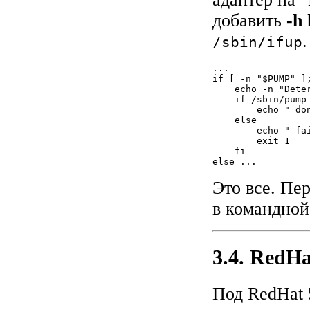
добавить
-h
/sbin/ifup
...

if [ -n "$PUMP" ];
    echo -n "Dete
    if /sbin/pump
        echo " don
    else

        echo " fai
        exit 1

    fi

else ...
Это все. Пе
в командной
3.4. RedHa
Под RedHat 