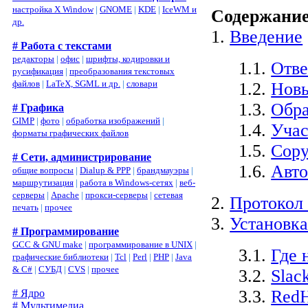
настройка X Window
|
GNOME
|
KDE
|
IceWM и
Содержани
др.
1.
Введение
# Работа с текстами
редакторы
|
офис
|
шрифты, кодировки и
1.1.
Отве
русификация
|
преобразования текстовых
файлов
|
LaTeX, SGML и др.
|
словари
1.2.
Новы
1.3.
Обра
# Графика
GIMP
|
фото
|
обработка изображений
|
1.4.
Учас
форматы графических файлов
1.5.
Copy
# Сети, администрирование
1.6.
Авто
общие вопросы
|
Dialup & PPP
|
брандмауэры
|
маршрутизация
|
работа в Windows-сетях
|
веб-
серверы
|
Apache
|
прокси-серверы
|
сетевая
2.
Протокол
печать
|
прочее
3.
Установка
# Программирование
GCC & GNU make
|
программирование в UNIX
|
3.1.
Где 
графические библиотеки
|
Tcl
|
Perl
|
PHP
|
Java
& C#
|
СУБД
|
CVS
|
прочее
3.2.
Slac
3.3.
RedH
# Ядро
# Мультимедиа