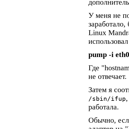
дополнитель
У меня не п
заработало,
Linux Mandra
использовал
pump -i eth
Где "hostnam
не отвечает.
Затем я соо
/sbin/ifup
работала.
Обычно, есл
адаптер на 