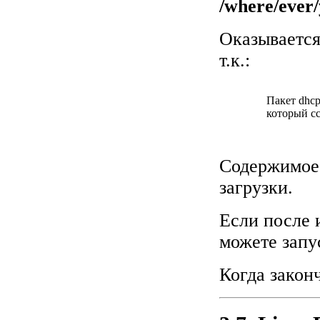
/where/ever
Оказывается
т.к.:
Пакет dhcp
который с
Содержимое
загрузки.
Если после 
можете запу
Когда закон