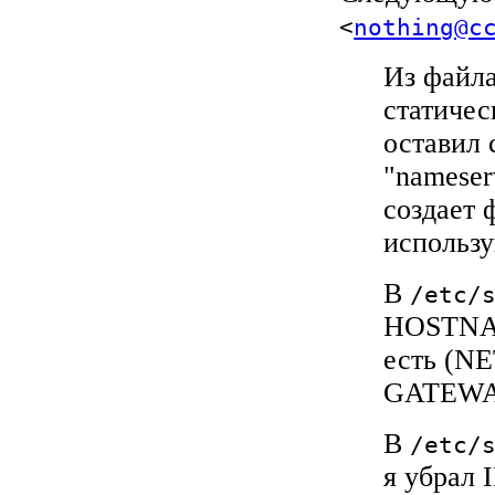
<
nothing@c
Из файл
статичес
оставил 
"nameser
создает
использ
В
/etc/
HOSTNAM
есть (
GATEWA
В
/etc/
я убрал