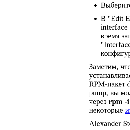
Выберите
В "Edit E
interfac
время за
"Interfac
конфигу
Заметим, чт
устанавлив
RPM-пакет d
pump, вы мо
через
rpm -i
некоторые
и
Alexander S