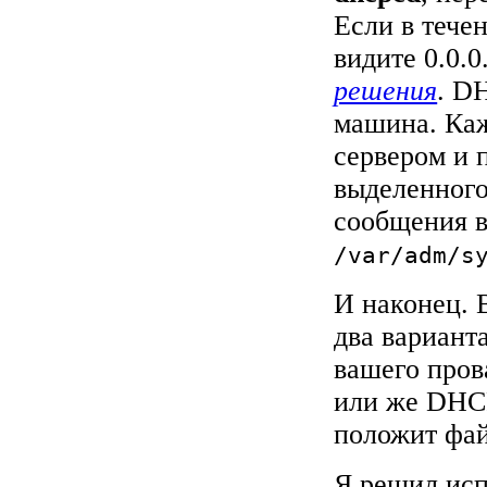
Если в тече
видите 0.0.0
решения
. D
машина. Каж
сервером и 
выделенного
сообщения в
/var/adm/s
И наконец. 
два вариант
вашего пров
или же DHCP
положит фа
Я решил ис