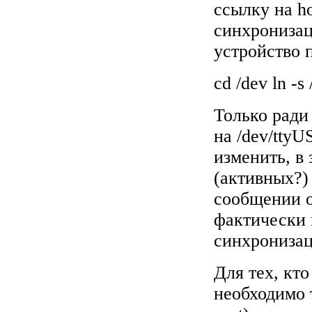
ссылку на h
синхронизац
устройство 
cd /dev ln -s
Только ради 
на /dev/tty
изменить, в 
(активных?)
сообщении о
фактически 
синхронизац
Для тех, кт
необходимо 