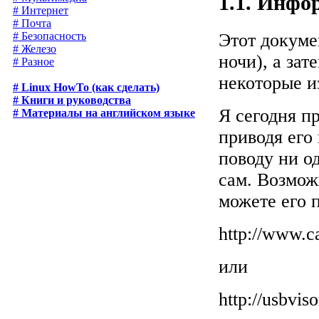
1.1. Инфо
# Интернет
# Почта
# Безопасность
Этот докумен
# Железо
ночи), а зат
# Разное
некоторые и
# Linux HowTo (как сделать)
# Книги и руководства
Я сегодня п
# Материалы на английском языке
приводя его
поводу ни о
сам. Возмож
можете его 
http://www.ca
или
http://usbvis