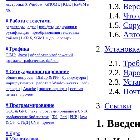
настройка X Window
|
GNOME
|
KDE
|
IceWM и
1.3.
Вер
др.
1.4.
Что 
# Работа с текстами
1.5.
Copy
редакторы
|
офис
|
шрифты, кодировки и
русификация
|
преобразования текстовых
1.6.
Авто
файлов
|
LaTeX, SGML и др.
|
словари
2.
Установка
# Графика
GIMP
|
фото
|
обработка изображений
|
форматы графических файлов
2.1.
Треб
2.2.
Ядр
# Сети, администрирование
общие вопросы
|
Dialup & PPP
|
брандмауэры
|
2.3.
Уста
маршрутизация
|
работа в Windows-сетях
|
веб-
серверы
|
Apache
|
прокси-серверы
|
сетевая
2.4.
Почт
печать
|
прочее
3.
Ссылки
# Программирование
GCC & GNU make
|
программирование в UNIX
|
графические библиотеки
|
Tcl
|
Perl
|
PHP
|
Java
1. Введе
& C#
|
СУБД
|
CVS
|
прочее
# Ядро
# Мультимедиа