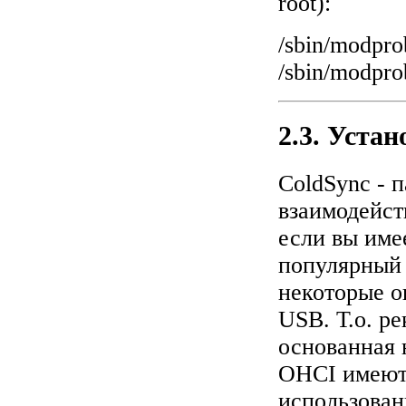
root):
/sbin/modpro
/sbin/modpro
2.3. Уста
ColdSync - 
взаимодейст
если вы име
популярный п
некоторые о
USB. Т.о. р
основанная н
OHCI имеютс
использовани