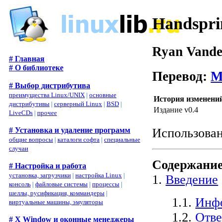
Handspr
Ryan Vande
# Главная
# О библиотеке
Перевод:
М
# Выбор дистрибутива
преимущества Linux/UNIX
|
основные
История изменени
дистрибутивы
|
серверный Linux
|
BSD
|
Издание v0.4
LiveCDs
|
прочее
# Установка и удаление программ
Использован
общие вопросы
|
каталоги софта
|
специальные
случаи
Содержани
# Настройка и работа
установка, загрузчики
|
настройка Linux
|
1.
Введение
консоль
|
файловые системы
|
процессы
|
шеллы, русификация, коммандеры
|
1.1.
Инфо
виртуальные машины, эмуляторы
1.2.
Отве
# X Window и оконные менеджеры