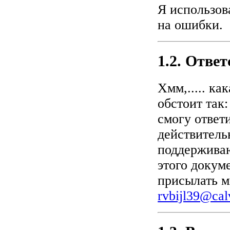
Я использов
на ошибки.
1.2. Отве
Хмм,..... ка
обстоит так:
смогу ответ
действитель
поддерживаю
этого докум
присылать м
rvbijl39@cal