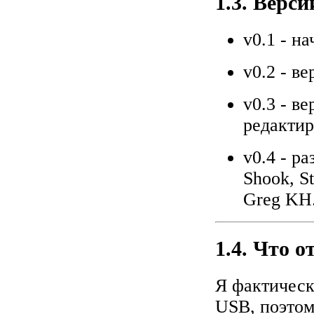
1.3. Верси
v0.1 - н
v0.2 - в
v0.3 - в
редакти
v0.4 - р
Shook, S
Greg KH
1.4. Что о
Я фактическ
USB, поэтом