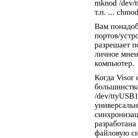
mknod /dev/t
т.п. ... chm
Вам понадоб
портов/устр
разрешает п
личное мнен
компьютер.
Когда Visor 
большинства
/dev/ttyUSB1
универсальн
синхронизац
разработана
файловую сис