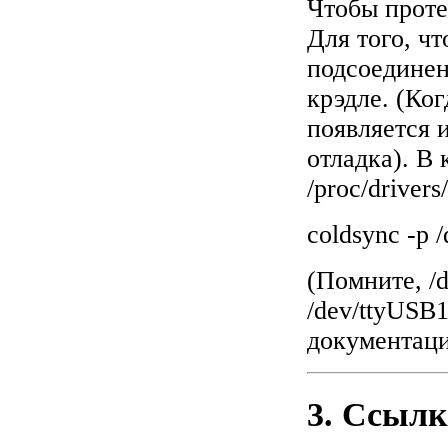
Чтобы проте
Для того, чт
подсоединен
крэдле. (Ко
появляется 
отладка). В 
/proc/driver
coldsync -p /
(Помните, /d
/dev/ttyUSB
документаци
3. Ссыл