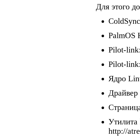
Для этого до
ColdSyn
PalmOS
Pilot-lin
Pilot-lin
Ядро Li
Драйвер
Страниц
Утилита l
http://atr