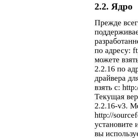
2.2. Ядро
Прежде всег
поддерживае
разработанно
по адресу:
f
можете взят
2.2.16 по ад
драйвера дл
взять с:
http
Текущая верс
2.2.16-v3. 
http://sourc
установите 
вы использу