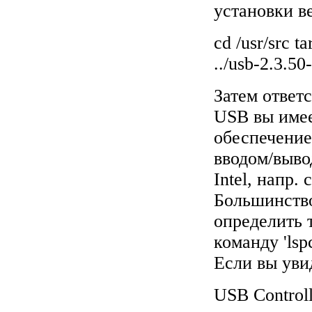
установки в
cd /usr/src t
../usb-2.3.50
Затем ответ
USB вы имее
обеспечение
вводом/выво
Intel, напр
Большинство
определить 
команду 'lsp
Если вы уви
USB Controller: