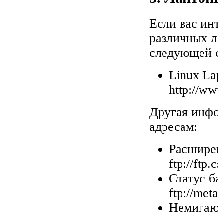
Если вас ин
различных л
следующей 
Linux La
http://ww
Другая инфо
адресам:
Расшире
ftp://ftp.
Статус б
ftp://met
Немигаю