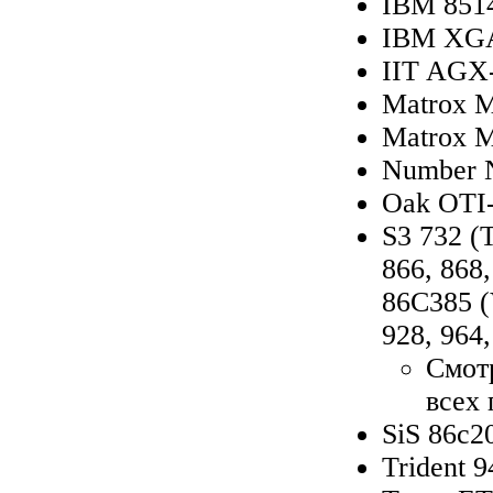
IBM 851
IBM XGA
IIT AGX-
Matrox 
Matrox 
Number N
Oak OTI
S3 732 (T
866, 868
86C385 (
928, 964,
Смот
всех
SiS 86c2
Trident 