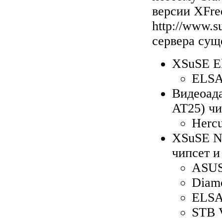
версии XFre
http://www.s
сервера сущ
XSuSE El
ELSA 
Видеоада
AT25) чи
Hercu
XSuSE NV
чипсет и
ASUS
Diam
ELSA
STB V