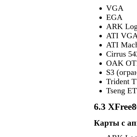
VGA
EGA
ARK Log
ATI VGA
ATI Mac
Cirrus 54
OAK OTI
S3 (огра
Trident
Tseng E
6.3 XFree8
Карты с ап