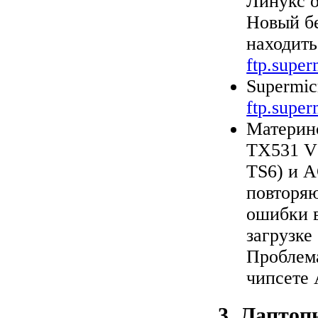
Линукс о
Новый бе
находить
ftp.supe
Supermic
ftp.supe
Материнс
TX531 V1
TS6) и A
повторяю
ошибки в
загрузке
Проблема
чипсете
3. Лаптоп