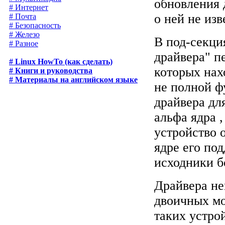
обновления 
# Интернет
о ней не изв
# Почта
# Безопасность
# Железо
В под-секци
# Разное
драйвера" п
# Linux HowTo (как сделать)
которых нах
# Книги и руководства
# Материалы на английском языке
не полной ф
драйвера дл
альфа ядра 
устройство 
ядре его под
исходники б
Драйвера не
двоичных мо
таких устро