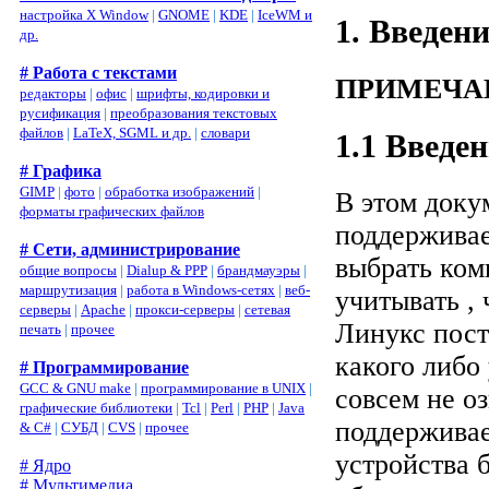
настройка X Window
|
GNOME
|
KDE
|
IceWM и
1. Введен
др.
# Работа с текстами
ПРИМЕЧА
редакторы
|
офис
|
шрифты, кодировки и
русификация
|
преобразования текстовых
файлов
|
LaTeX, SGML и др.
|
словари
1.1 Введе
# Графика
GIMP
|
фото
|
обработка изображений
|
В этом доку
форматы графических файлов
поддерживае
# Сети, администрирование
выбрать ком
общие вопросы
|
Dialup & PPP
|
брандмауэры
|
маршрутизация
|
работа в Windows-сетях
|
веб-
учитывать ,
серверы
|
Apache
|
прокси-серверы
|
сетевая
Линукс пост
печать
|
прочее
какого либо 
# Программирование
GCC & GNU make
|
программирование в UNIX
|
совсем не оз
графические библиотеки
|
Tcl
|
Perl
|
PHP
|
Java
поддерживае
& C#
|
СУБД
|
CVS
|
прочее
устройства 
# Ядро
# Мультимедиа