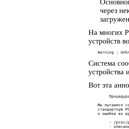
Основной
через не
загружен
На многих P
устройств в
Система соо
устройства 
Вот эта анн
         Процедур
    Мы пытаемся с
    стандартную P
    о ошибке во в
         - /proc/p
         - описан