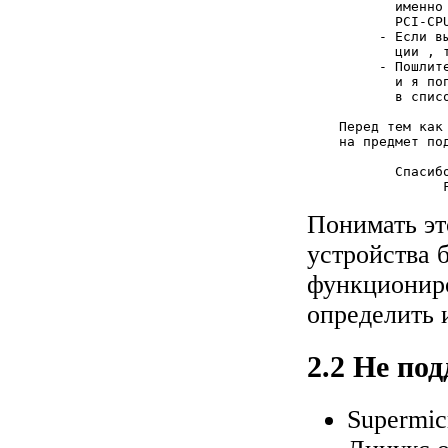
           именно
           PCI-CPU
         - Если в
           ции , 
         - Пошлит
           и я по
           в списо
    Перед тем как
    на предмет по
           Спасибо
Понимать эт
устройства 
функциониро
определить 
2.2 Не по
Supermic