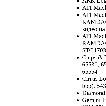
ARK Log
ATI Mac
ATI Mach
RAMDAC 
видео па
ATI Mach
RAMDAC 
STG1703
Chips & 
65530, 6
65554
Cirrus Lo
bpp), 543
Diamond 
Gemini P