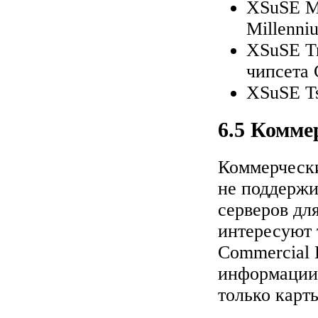
XSuSE Ma
Millenni
XSuSE Tr
чипсета 
XSuSE Ts
6.5 Комме
Коммерчески
не поддержи
серверов дл
интересуют 
Commercial
информации 
только карт