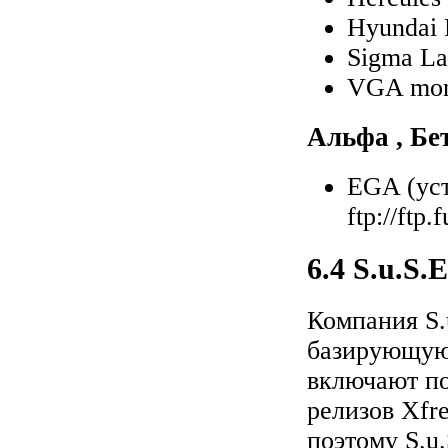
Hyundai
Sigma L
VGA mo
Альфа , Бе
EGA (уст
ftp://ftp
6.4 S.u.S.
Компания S.
базирующуюс
включают по
релизов Xfre
поэтому S.u