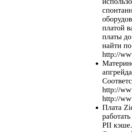
использо
спонтанн
оборудов
платой в
платы до
найти по
http://w
Материн
апгрейда
Соответс
http://w
http://w
Плата Zi
работать
PII кэше