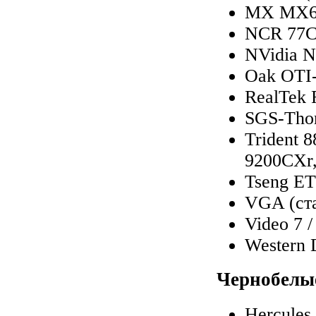
MX MX6
NCR 77C
NVidia 
Oak OTI-
RealTek
SGS-Tho
Trident 
9200CXr,
Tseng E
VGA (ста
Video 7 
Western 
Чернобелы
Hercules