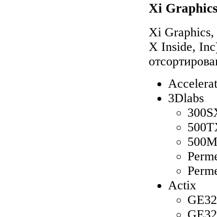
Xi Graphics
Xi Graphics,
X Inside, In
отсортирова
Accelera
3Dlabs
300S
500T
500M
Perm
Perm
Actix
GE32
GE32