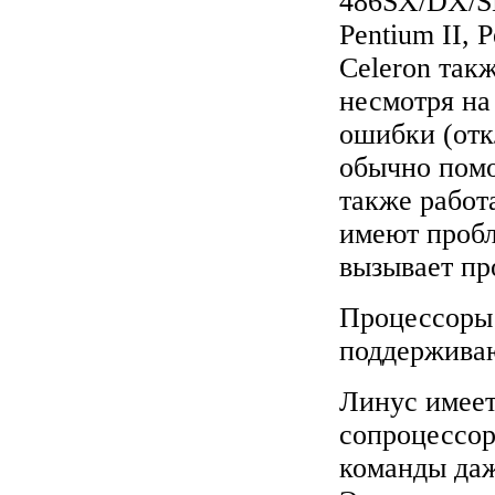
486SX/DX/SL
Pentium II, 
Celeron так
несмотря на
ошибки (отк
обычно помо
также работ
имеют пробл
вызывает пр
Процессоры
поддержива
Линус имеет
сопроцессор
команды даж