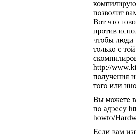
компилируют
позволит ва
Вот что гово
против испо
чтобы люди з
только с то
скомпилиро
http://www.k
получения и
того или ин
Вы можете в
по адресу
ht
howto/Hard
Если вам из