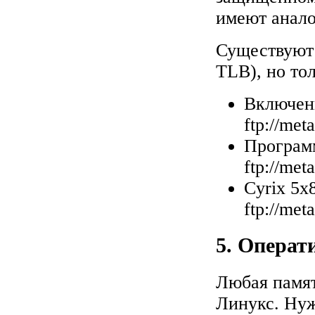
имеют анал
Существуют
TLB), но тол
Включени
ftp://met
Програм
ftp://met
Cyrix 5x
ftp://met
5. Операт
Любая памя
Линукс. Нуж