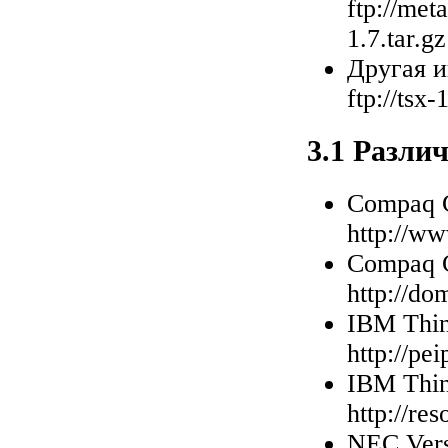
ftp://met
1.7.tar.gz
Другая 
ftp://tsx
3.1 Разли
Compaq C
http://ww
Compaq C
http://do
IBM Thi
http://pe
IBM Thin
http://re
NEC Vers