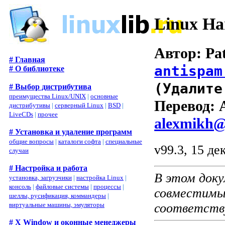
Linux Ha
Автор: Pat
# Главная
antispam
# О библиотеке
(Удалите
# Выбор дистрибутива
преимущества Linux/UNIX
|
основные
Перевод: 
дистрибутивы
|
серверный Linux
|
BSD
|
LiveCDs
|
прочее
alexmikh@
# Установка и удаление программ
общие вопросы
|
каталоги софта
|
специальные
v99.3, 15 де
случаи
# Настройка и работа
В этом док
установка, загрузчики
|
настройка Linux
|
консоль
|
файловые системы
|
процессы
|
совместимых
шеллы, русификация, коммандеры
|
соответств
виртуальные машины, эмуляторы
# X Window и оконные менеджеры