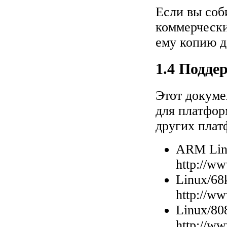
Если вы соб
коммерчески
ему копию д
1.4 Подде
Этот докуме
для платфор
других плат
ARM Lin
http://ww
Linux/68
http://ww
Linux/80
http://w