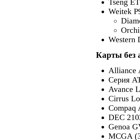
Tseng E
Weitek P
Diam
Orch
Western 
Карты без 
Alliance
Серия A
Avance L
Cirrus L
Compaq
DEC 210
Genoa 
MCGA (3