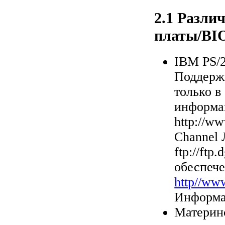
2.1 Разли
платы/BI
IBM PS/
Поддержи
только в
информа
http://w
Channel 
ftp://ftp
обеспеч
http//ww
Информа
Материн