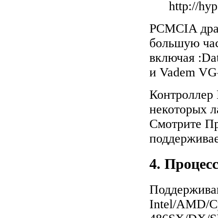
http://h
PCMCIA дра
большую ча
включая :Dat
и Vadem VG
Контроллер
некоторых л
Смотрите Пр
поддержива
4. Процес
Поддержива
Intel/AMD/