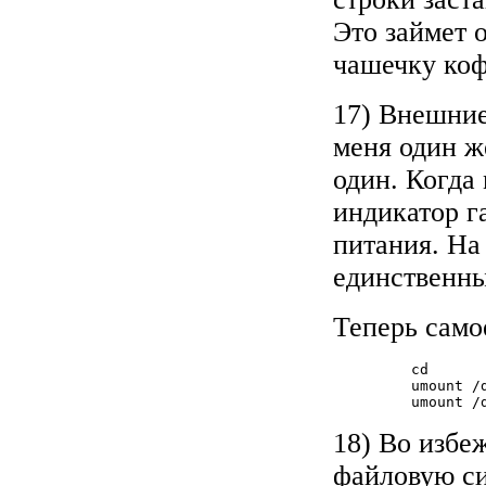
Это займет 
чашечку ко
17) Внешние
меня один ж
один. Когда
индикатор г
питания. На
единственны
Теперь само
         cd

	 umount /dev/fd0

	 umount /
18) Во избе
файловую си