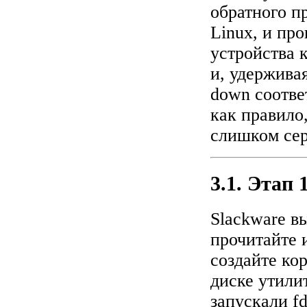
обратного пр
Linux, и пр
устройства 
и, удержива
down соотве
как правило,
слишком се
3.1. Этап 1
Slackware в
прочитайте и
создайте ко
диске утили
запускали f