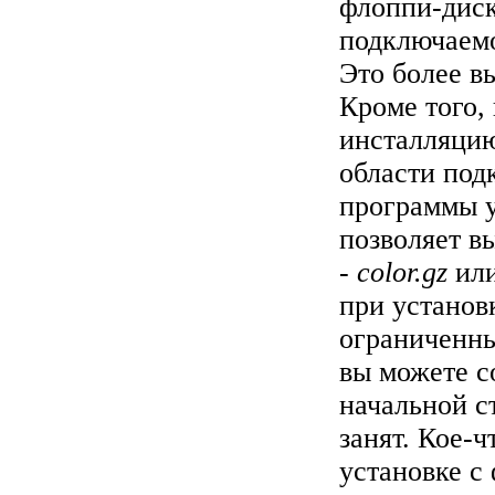
флоппи-диск
подключаемо
Это более в
Кроме того,
инсталляцию
области под
программы у
позволяет вы
-
color.gz
ил
при установ
ограниченны
вы можете с
начальной с
занят. Кое-
установке с