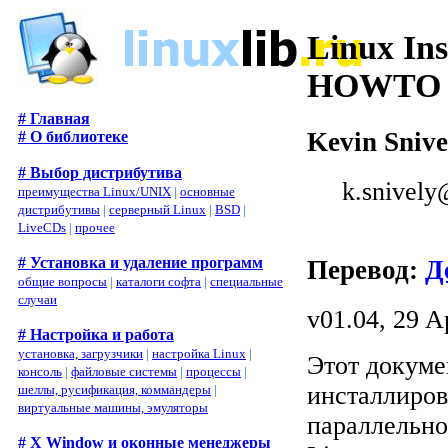
Linux Ins
HOWTO
# Главная
Kevin Snive
# О библиотеке
# Выбор дистрибутива
k.snively
преимущества Linux/UNIX
|
основные
дистрибутивы
|
серверный Linux
|
BSD
|
LiveCDs
|
прочее
# Установка и удаление программ
Перевод:
Д
общие вопросы
|
каталоги софта
|
специальные
случаи
v01.04, 29 A
# Настройка и работа
установка, загрузчики
|
настройка Linux
|
Этот докуме
консоль
|
файловые системы
|
процессы
|
инсталлиров
шеллы, русификация, коммандеры
|
виртуальные машины, эмуляторы
параллельно
# X Window и оконные менеджеры