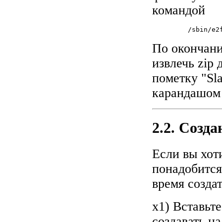
командой
         /sbin/e2f
По окончани
извлечь zip 
пометку "Sla
карандашом 
2.2. Созда
Если вы хот
понадобится
время создат
x1) Вставьте
создавать н