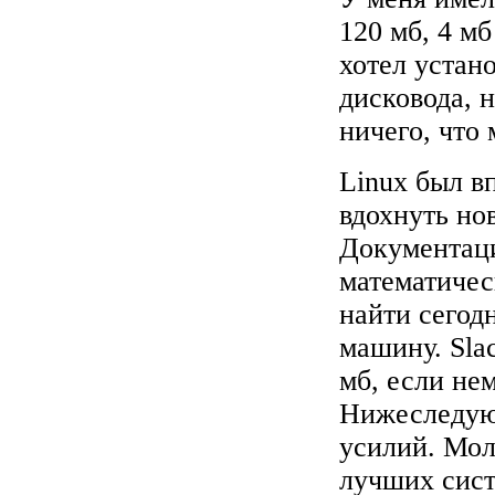
120 мб, 4 м
хотел устан
дисковода, 
ничего, что
Linux был вп
вдохнуть но
Документаци
математичес
найти сегод
машину. Sla
мб, если не
Нижеследую
усилий. Мол
лучших сист