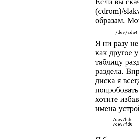
Если вы скач
(cdrom)/sla
образам. Мо
        /dev/sda4
Я ни разу не
как другое у
таблицу разд
раздела. Вп
диска я все
попробовать 
хотите изба
имена устро
       /dev/hdc   
       /dev/fd0   