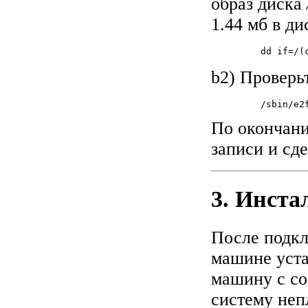
образ диска
1.44 мб в ди
         dd if=/(
b2) Проверь
         /sbin/e2f
По окончани
записи и сд
3. Инста
После подкл
машине уста
машину с со
систему неп