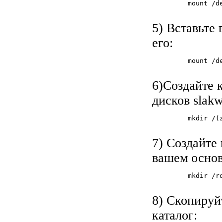
         mount /de
5) Вставьте
его:
         mount /de
6)Создайте к
дисков slak
         mkdir /(z
7) Создайте
вашем основ
         mkdir /ro
8) Скопируй
каталог: