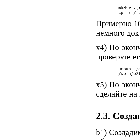
         mkdir /(
         cp -r /(
Примерно 10
немного до
x4) По окон
проверьте ег
         umount /d
         /sbin/e2f
x5) По окон
сделайте на
2.3. Созд
b1) Создади