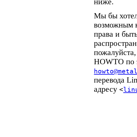
ниже.
Мы бы хотел
возможным к
права и быт
распростран
пожалуйста,
HOWTO по э
howto@meta
перевода Li
адресу
<
lin