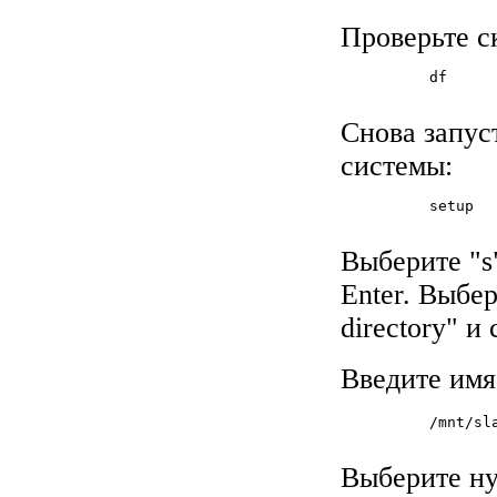
Проверьте с
          df

Снова запус
системы:
          setup

Выберите "
Enter. Выбер
directory" и
Введите имя 
          /mnt/sla
Выберите ну