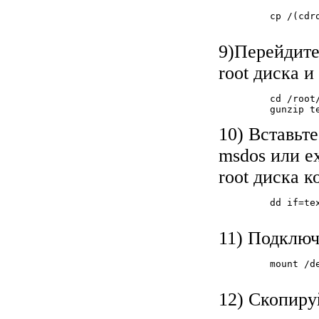
         cp /(cdr
9)Перейдите 
root диска и
         cd /root/
         gunzip te
10) Вставьт
msdos или ex
root диска к
         dd if=tex
11) Подключ
         mount /de
12) Скопируй