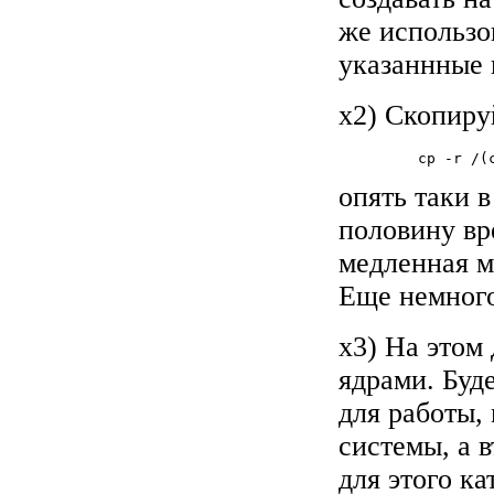
же использо
указаннные в
x2) Скопиру
         cp -r /(
опять таки 
половину вре
медленная м
Еще немног
x3) На этом 
ядрами. Буд
для работы,
системы, а в
для этого к