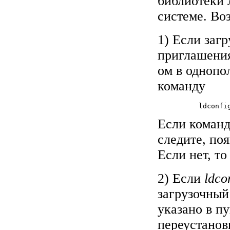
библиотеки 
системе. Во
1) Если заг
приглашения
ом в однопо
команду
          ldconfig
Если команд
следите, по
Если нет, то
2) Если
ldco
загрузочный
указано в пу
переустанов