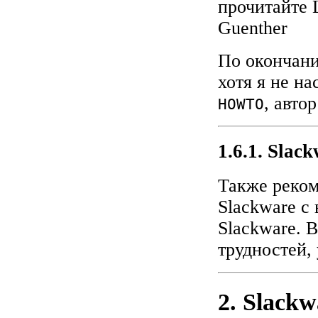
прочитайте 
Guenther
По окончани
хотя я не на
, авто
HOWTO
1.6.1. Slac
Также реко
Slackware с 
Slackware. 
трудностей,
2. Slackw