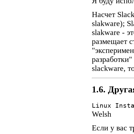
Я буду испол
Насчет Slack
slakware); S
slakware - э
размещает с
"эксперимен
разработки"
slackware, т
1.6. Друг
Linux Inst
Welsh
Если у вас 