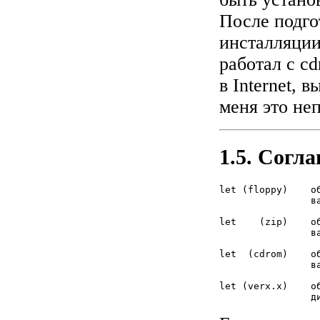
После подго
инсталляции
работал с c
в Internet, 
меня это не
1.5. Согл
let (floppy)    о
                ва
let    (zip)    о
                ва
let  (cdrom)    о
                ва
let (verx.x)    о
                д