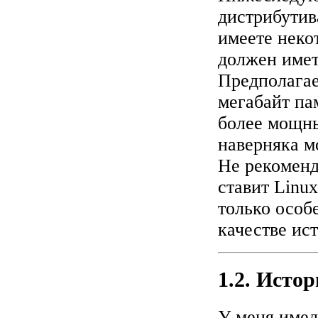
дистрибутив
имеете неко
должен имет
Предполагае
мегабайт па
более мощны
наверняка м
Не рекоменд
ставит Linu
только особ
качестве ис
1.2. Истор
У меня имел