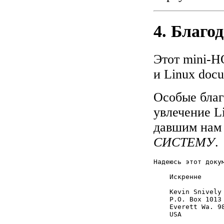
4. Благо
Этот mini-H
и Linux docu
Особые благ
увлечение L
давшим на
СИСТЕМУ
.
Надеюсь этот докум
    Искренне

    Kevin Snively

    P.O. Box 1013

    Everett Wa. 98
    USA
