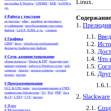
Linux.
настройка X Window
|
GNOME
|
KDE
|
IceWM и
др.
Содержани
# Работа с текстами
редакторы
|
офис
|
шрифты, кодировки и
1.
Прелюди
русификация
|
преобразования текстовых
файлов
|
LaTeX, SGML и др.
|
словари
1.1.
Введ
# Графика
1.2.
Исто
GIMP
|
фото
|
обработка изображений
|
форматы графических файлов
1.3.
Дост
# Сети, администрирование
1.4.
Что 
общие вопросы
|
Dialup & PPP
|
брандмауэры
|
1.5.
Согл
маршрутизация
|
работа в Windows-сетях
|
веб-
серверы
|
Apache
|
прокси-серверы
|
сетевая
1.6.
Друг
печать
|
прочее
# Программирование
1.6.1
GCC & GNU make
|
программирование в UNIX
|
графические библиотеки
|
Tcl
|
Perl
|
PHP
|
Java
2.
Slackware
& C#
|
СУБД
|
CVS
|
прочее
# Ядро
2.1.
Созд
# Мультимедиа