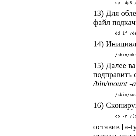
         cp -dpR /
13) Для обл
файл подкач
         dd if=/d
14) Инициал
         /sbin/mks
15) Далее 
подправить
/bin/mount -a
         /sbin/swa
16) Скопируй
         cp -r /(
оставив [a-t
строки заст